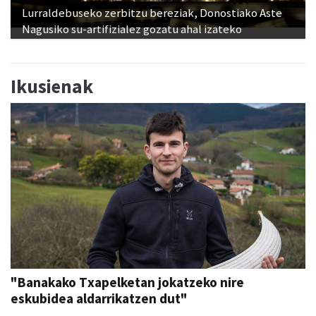
Lurraldebuseko zerbitzu bereziak, Donostiako Aste
Nagusiko su-artifizialez gozatu ahal izateko
Ikusienak
"Banakako Txapelketan jokatzeko nire
eskubidea aldarrikatzen dut"