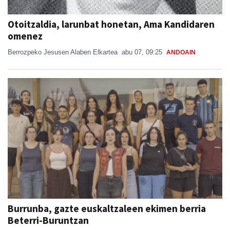
Otoitzaldia, larunbat honetan, Ama Kandidaren
omenez
Berrozpeko Jesusen Alaben Elkartea
abu 07, 09:25
ANDOAIN
Burrunba, gazte euskaltzaleen ekimen berria
Beterri-Buruntzan