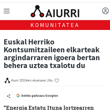
KOMUNITATEA
Euskal Herriko
Kontsumitzaileen elkarteak
argindarraren igoera bertan
behera uztea txalotu du
Aiurri
2010eko ekainaren 24a
Gehitu gaitzazu Googlen
“Energia Estatu Ituna lortzearren