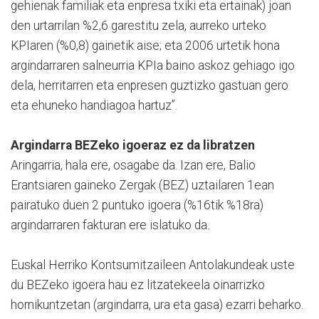
gehienak familiak eta enpresa txiki eta ertainak) joan
den urtarrilan %2,6 garestitu zela, aurreko urteko
KPIaren (%0,8) gainetik aise; eta 2006 urtetik hona
argindarraren salneurria KPIa baino askoz gehiago igo
dela, herritarren eta enpresen guztizko gastuan gero
eta ehuneko handiagoa hartuz”.
Argindarra BEZeko igoeraz ez da libratzen
Aringarria, hala ere, osagabe da. Izan ere, Balio
Erantsiaren gaineko Zergak (BEZ) uztailaren 1ean
pairatuko duen 2 puntuko igoera (%16tik %18ra)
argindarraren fakturan ere islatuko da.
Euskal Herriko Kontsumitzaileen Antolakundeak uste
du BEZeko igoera hau ez litzatekeela oinarrizko
hornikuntzetan (argindarra, ura eta gasa) ezarri beharko.