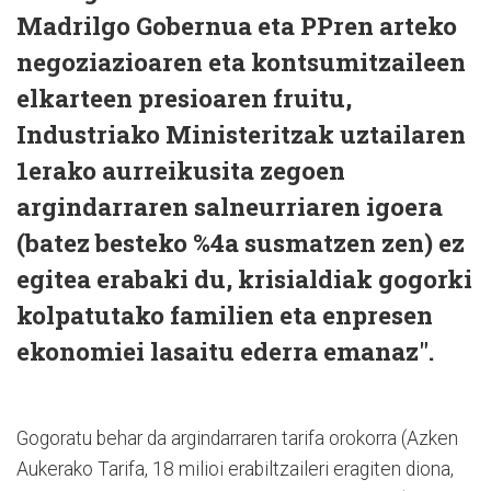
Madrilgo Gobernua eta PPren arteko
negoziazioaren eta kontsumitzaileen
elkarteen presioaren fruitu,
Industriako Ministeritzak uztailaren
1erako aurreikusita zegoen
argindarraren salneurriaren igoera
(batez besteko %4a susmatzen zen) ez
egitea erabaki du, krisialdiak gogorki
kolpatutako familien eta enpresen
ekonomiei lasaitu ederra emanaz".
Gogoratu behar da argindarraren tarifa orokorra (Azken
Aukerako Tarifa, 18 milioi erabiltzaileri eragiten diona,