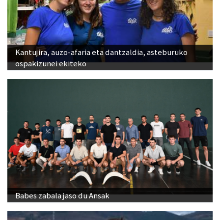
Kantujira, auzo-afaria eta dantzaldia, asteburuko
ospakizunei ekiteko
Babes zabala jaso du Ansak