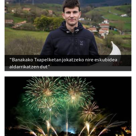
"Banakako Txapelketan jokatzeko nire eskubidea
aldarrikatzen dut"