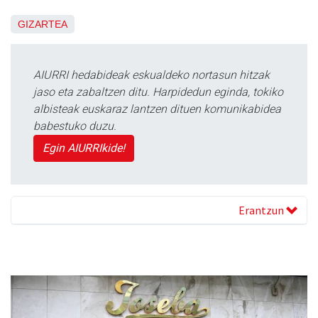
GIZARTEA
AIURRI hedabideak eskualdeko nortasun hitzak
jaso eta zabaltzen ditu. Harpidedun eginda, tokiko
albisteak euskaraz lantzen dituen komunikabidea
babestuko duzu.
Egin AIURRIkide!
Erantzun