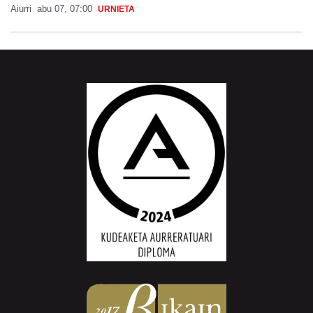
Aiurri
abu 07, 07:00
URNIETA