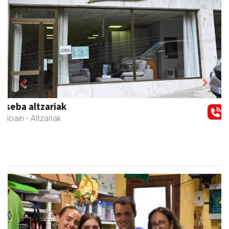
Previous
Next
Guria
Urnieta
- Jatetxeak