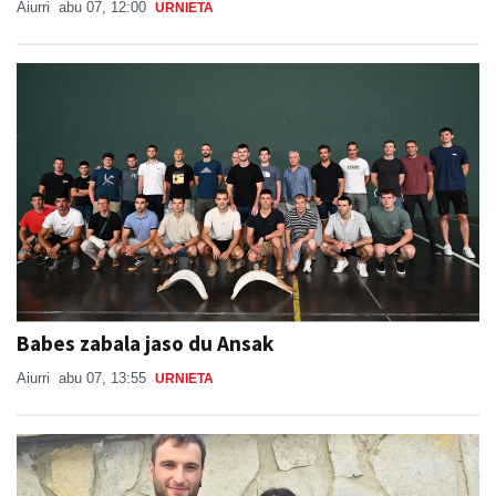
Aiurri
abu 07, 12:00
URNIETA
Babes zabala jaso du Ansak
Aiurri
abu 07, 13:55
URNIETA