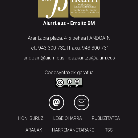
Aiurri.eus - Erroitz BM
Arantzibia plaza, 4-5 behea | ANDOAIN
Tel.: 943 300 732 | Faxa: 943 300 731
andoain@aiurri.eus | idazkaritza@aiurri.eus
Codesyntaxek garatua
HONI BURUZ
LEGE OHARRA
PUBLIZITATEA
ARAUAK
HARREMANETARAKO
RSS