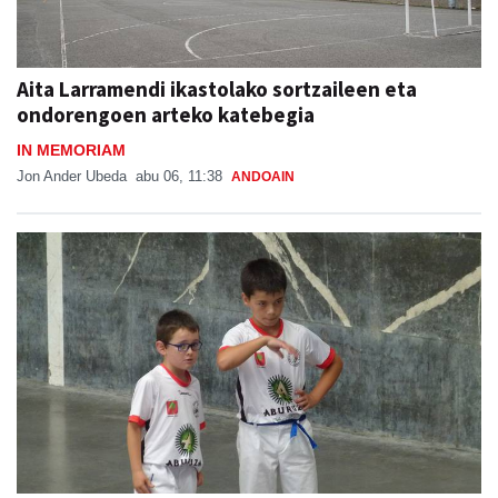
Aita Larramendi ikastolako sortzaileen eta
ondorengoen arteko katebegia
IN MEMORIAM
Jon Ander Ubeda
abu 06, 11:38
ANDOAIN