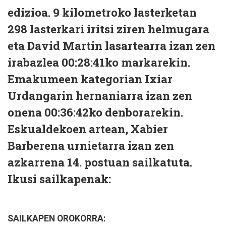
edizioa. 9 kilometroko lasterketan
298 lasterkari iritsi ziren helmugara
eta David Martin lasartearra izan zen
irabazlea 00:28:41ko markarekin.
Emakumeen kategorian Ixiar
Urdangarin hernaniarra izan zen
onena 00:36:42ko denborarekin.
Eskualdekoen artean, Xabier
Barberena urnietarra izan zen
azkarrena 14. postuan sailkatuta.
Ikusi sailkapenak:
SAILKAPEN OROKORRA: