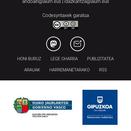
andoain@aiurri.eus | idazkaritza@aiurri.eus
Codesyntaxek garatua
HONI BURUZ
LEGE OHARRA
PUBLIZITATEA
ARAUAK
HARREMANETARAKO
RSS