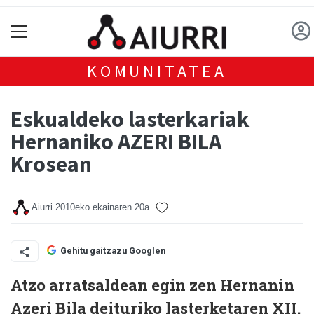
KOMUNITATEA
Eskualdeko lasterkariak
Hernaniko AZERI BILA
Krosean
Aiurri
2010eko ekainaren 20a
Gehitu gaitzazu Googlen
Atzo arratsaldean egin zen Hernanin
Azeri Bila deituriko lasterketaren XII.