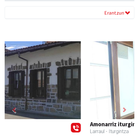
Erantzun
Previous
Next
Amonarriz iturgintza S. L.
Larraul
- Iturgintza