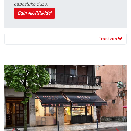
babestuko duzu.
Egin AIURRIkide!
Erantzun