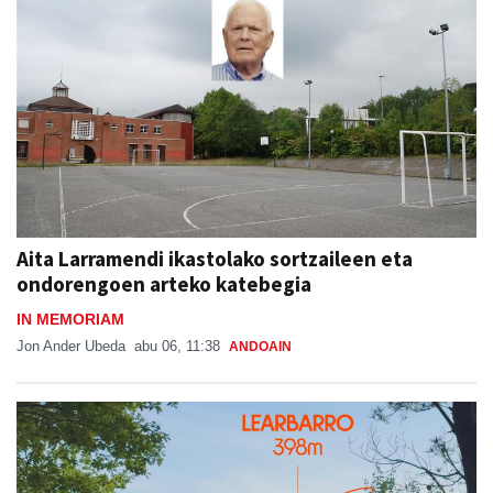
Aita Larramendi ikastolako sortzaileen eta
ondorengoen arteko katebegia
IN MEMORIAM
Jon Ander Ubeda
abu 06, 11:38
ANDOAIN