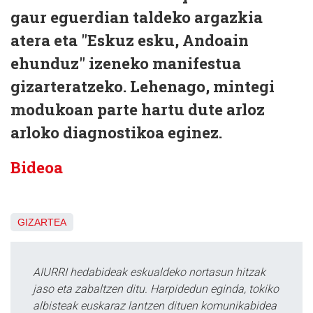
gaur eguerdian taldeko argazkia
atera eta "Eskuz esku, Andoain
ehunduz" izeneko manifestua
gizarteratzeko. Lehenago, mintegi
modukoan parte hartu dute arloz
arloko diagnostikoa eginez.
Bideoa
GIZARTEA
AIURRI hedabideak eskualdeko nortasun hitzak
jaso eta zabaltzen ditu. Harpidedun eginda, tokiko
albisteak euskaraz lantzen dituen komunikabidea