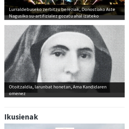
Lurraldebuseko zerbitzu bereziak, Donostiako Aste
Nagusiko su-artifizialez gozatu ahal izateko
Otoitzaldia, larunbat honetan, Ama Kandidaren
omenez
Ikusienak