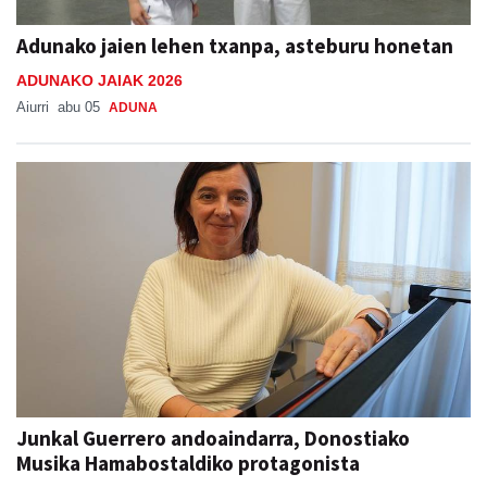
Adunako jaien lehen txanpa, asteburu honetan
ADUNAKO JAIAK 2026
Aiurri
abu 05
ADUNA
Junkal Guerrero andoaindarra, Donostiako
Musika Hamabostaldiko protagonista