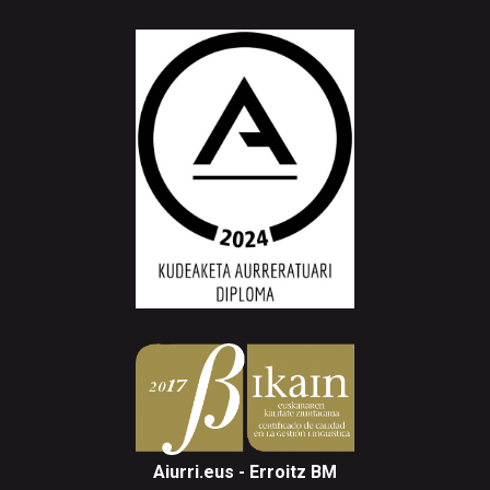
Aiurri.eus - Erroitz BM