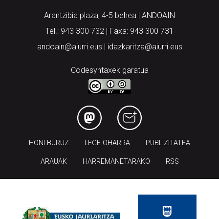
Arantzibia plaza, 4-5 behea | ANDOAIN
Tel.: 943 300 732 | Faxa: 943 300 731
andoain@aiurri.eus | idazkaritza@aiurri.eus
Codesyntaxek garatua
HONI BURUZ
LEGE OHARRA
PUBLIZITATEA
ARAUAK
HARREMANETARAKO
RSS