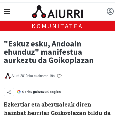
KOMUNITATEA
"Eskuz esku, Andoain
ehunduz" manifestua
aurkeztu da Goikoplazan
Aiurri
2010eko ekainaren 19a
Gehitu gaitzazu Googlen
Ezkertiar eta abertzaleak diren
hainbat herritar Goikoplazan bildu da