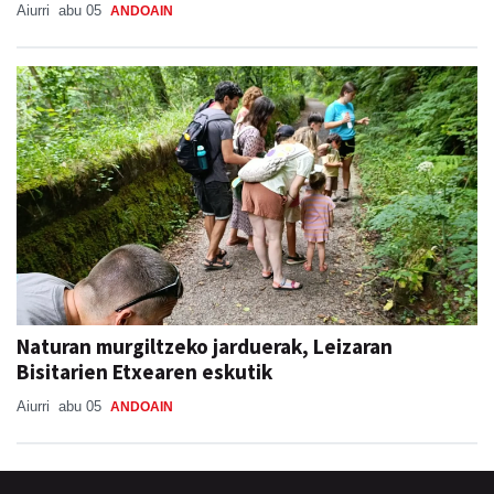
Aiurri
abu 05
ANDOAIN
Naturan murgiltzeko jarduerak, Leizaran
Bisitarien Etxearen eskutik
Aiurri
abu 05
ANDOAIN