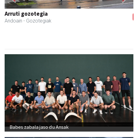
Previous
Next
Arruti gozotegia
Andoain
- Gozotegiak
Babes zabala jaso du Ansak