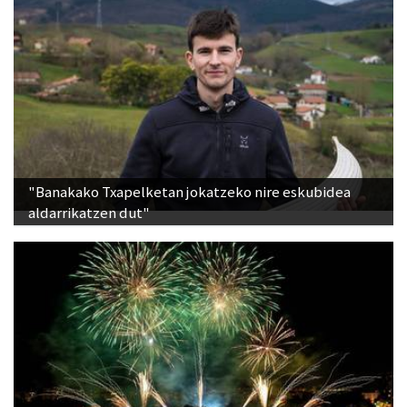
"Banakako Txapelketan jokatzeko nire eskubidea
aldarrikatzen dut"