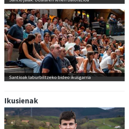
Santioak laburbiltzeko bideo ikusgarria
Ikusienak