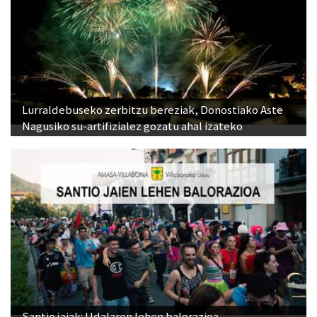
Lurraldebuseko zerbitzu bereziak, Donostiako Aste
Nagusiko su-artifizialez gozatu ahal izateko
Santio jaiak: Udalaren lehen balorazioa