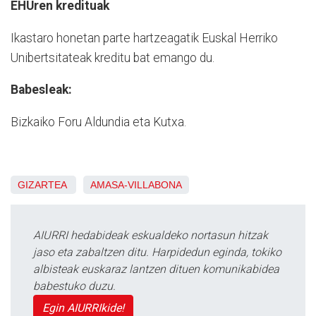
EHUren kredituak
Ikastaro honetan parte hartzeagatik Euskal Herriko
Unibertsitateak kreditu bat emango du.
Babesleak:
Bizkaiko Foru Aldundia eta Kutxa.
GIZARTEA
AMASA-VILLABONA
AIURRI hedabideak eskualdeko nortasun hitzak
jaso eta zabaltzen ditu. Harpidedun eginda, tokiko
albisteak euskaraz lantzen dituen komunikabidea
babestuko duzu.
Egin AIURRIkide!