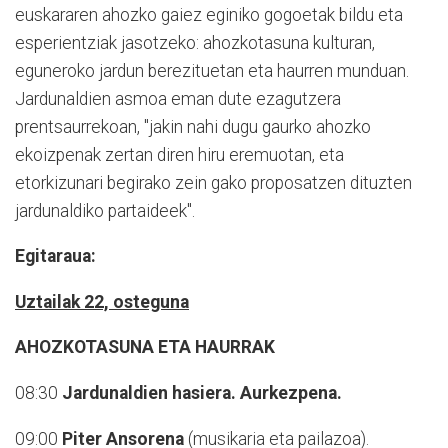
euskararen ahozko gaiez eginiko gogoetak bildu eta
esperientziak jasotzeko: ahozkotasuna kulturan,
eguneroko jardun berezituetan eta haurren munduan.
Jardunaldien asmoa eman dute ezagutzera
prentsaurrekoan, "jakin nahi dugu gaurko ahozko
ekoizpenak zertan diren hiru eremuotan, eta
etorkizunari begirako zein gako proposatzen dituzten
jardunaldiko partaideek".
Egitaraua:
Uztailak 22, osteguna
AHOZKOTASUNA ETA HAURRAK
08:30
Jardunaldien hasiera. Aurkezpena.
09:00
Piter Ansorena
(musikaria eta pailazoa).