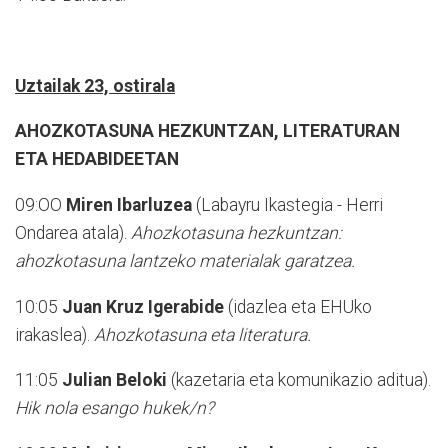
Uztailak 23, ostirala
AHOZKOTASUNA HEZKUNTZAN, LITERATURAN
ETA HEDABIDEETAN
09:OO
Miren Ibarluzea
(Labayru Ikastegia - Herri
Ondarea atala).
Ahozkotasuna hezkuntzan:
ahozkotasuna lantzeko materialak garatzea.
10:05
Juan Kruz Igerabide
(idazlea eta EHUko
irakaslea).
Ahozkotasuna eta literatura.
11:05
Julian Beloki
(kazetaria eta komunikazio aditua).
Hik nola esango hukek/n?