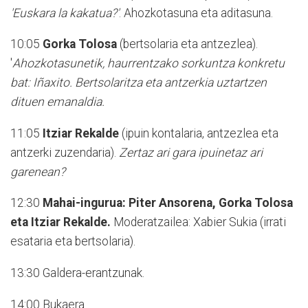
'Euskara la kakatua?'
. Ahozkotasuna eta aditasuna.
10:05
Gorka Tolosa
(bertsolaria eta antzezlea).
'
Ahozkotasunetik, haurrentzako sorkuntza konkretu
bat: Iñaxito. Bertsolaritza eta antzerkia uztartzen
dituen emanaldia.
11:05
Itziar Rekalde
(ipuin kontalaria, antzezlea eta
antzerki zuzendaria).
Zertaz ari gara ipuinetaz ari
garenean?
12:30
Mahai-ingurua: Piter Ansorena, Gorka Tolosa
eta Itziar Rekalde.
Moderatzailea: Xabier Sukia (irrati
esataria eta bertsolaria).
13:30 Galdera-erantzunak.
14:00 Bukaera.