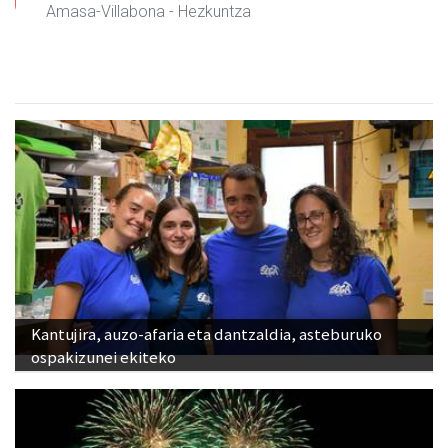
Amasa-Villabona
- Hezkuntza
Kantujira, auzo-afaria eta dantzaldia, asteburuko
ospakizunei ekiteko