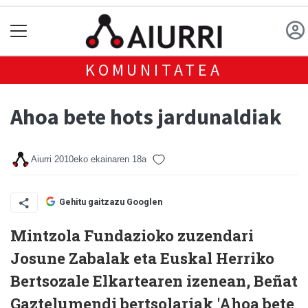
KOMUNITATEA
Ahoa bete hots jardunaldiak
Aiurri
2010eko ekainaren 18a
Gehitu gaitzazu Googlen
Mintzola Fundazioko zuzendari
Josune Zabalak eta Euskal Herriko
Bertsozale Elkartearen izenean, Beñat
Gaztelumendi bertsolariak 'Ahoa bete