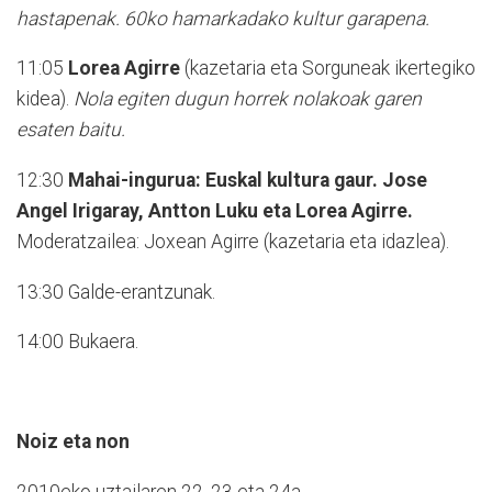
hastapenak. 60ko hamarkadako kultur garapena.
11:05
Lorea Agirre
(kazetaria eta Sorguneak ikertegiko
kidea).
Nola egiten dugun horrek nolakoak garen
esaten baitu.
12:30
Mahai-ingurua: Euskal kultura gaur. Jose
Angel Irigaray, Antton Luku eta Lorea Agirre.
Moderatzailea: Joxean Agirre (kazetaria eta idazlea).
13:30 Galde-erantzunak.
14:00 Bukaera.
Noiz eta non