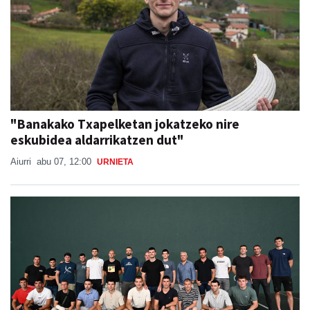
"Banakako Txapelketan jokatzeko nire
eskubidea aldarrikatzen dut"
Aiurri
abu 07, 12:00
URNIETA