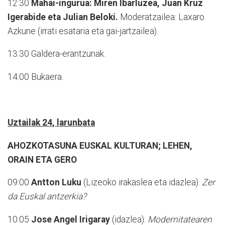
12:30
Mahai-ingurua: Miren Ibarluzea, Juan Kruz
Igerabide eta Julian Beloki.
Moderatzailea: Laxaro
Azkune (irrati esataria eta gai-jartzailea).
13:30 Galdera-erantzunak.
14:00 Bukaera.
Uztailak 24, larunbata
AHOZKOTASUNA EUSKAL KULTURAN; LEHEN,
ORAIN ETA GERO
09:00
Antton Luku
(Lizeoko irakaslea eta idazlea).
Zer
da Euskal antzerkia?
10:05
Jose Angel Irigaray
(idazlea).
Modernitatearen