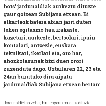
hots' jardunaldiak aurkeztu dituzte
gaur goizean Subijana etxean. Bi
elkarteok batera abian jarri duten
lehen egitasmo hau irakasle,
kazetari, aurkezle, bertsolari, ipuin
kontalari, antzezle, euskara
teknikari, ikerlari eta, oro har,
ahozkotasunak bizi duen orori
zuzenduta dago. Uztailaren 22, 23 eta
24an burutuko dira aipatu
jardunaldiak Subijana etxean bertan:
Jardunaldietan zehar, hiru esparru mugatu dituzte