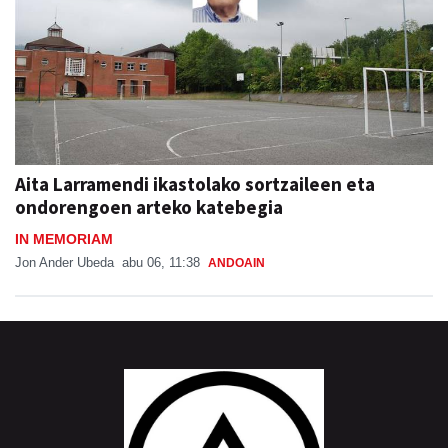
Aita Larramendi ikastolako sortzaileen eta
ondorengoen arteko katebegia
IN MEMORIAM
Jon Ander Ubeda
abu 06, 11:38
ANDOAIN