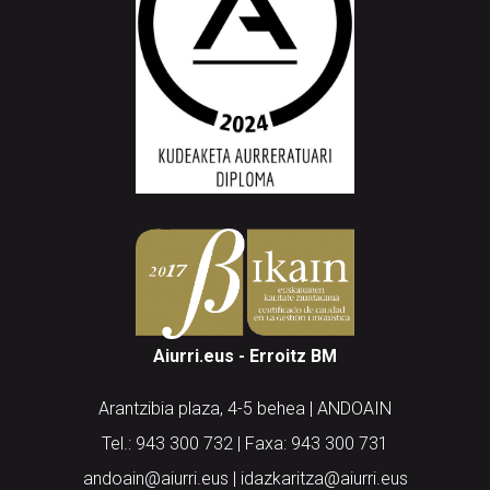
Aiurri.eus - Erroitz BM
Arantzibia plaza, 4-5 behea | ANDOAIN
Tel.: 943 300 732 | Faxa: 943 300 731
andoain@aiurri.eus | idazkaritza@aiurri.eus