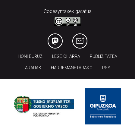
Codesyntaxek garatua
HONI BURUZ
LEGE OHARRA
PUBLIZITATEA
ARAUAK
HARREMANETARAKO
RSS