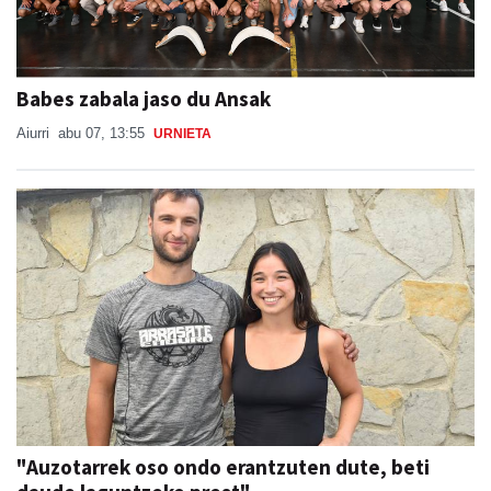
Babes zabala jaso du Ansak
Aiurri
abu 07, 13:55
URNIETA
"Auzotarrek oso ondo erantzuten dute, beti