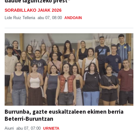
daude laguntzeko prest"
SORABILLAKO JAIAK 2026
Lide Ruiz Telleria
abu 07, 08:00
ANDOAIN
Burrunba, gazte euskaltzaleen ekimen berria
Beterri-Buruntzan
Aiurri
abu 07, 07:00
URNIETA