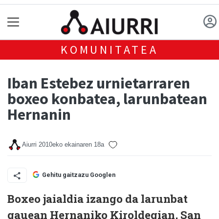
KOMUNITATEA
Iban Estebez urnietarraren
boxeo konbatea, larunbatean
Hernanin
Aiurri
2010eko ekainaren 18a
Gehitu gaitzazu Googlen
Boxeo jaialdia izango da larunbat
gauean Hernaniko Kiroldegian, San