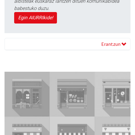
albisteak euskaraz lantzen dituen komunikabidea
babestuko duzu.
Egin AIURRIkide!
Erantzun