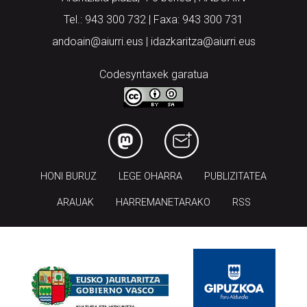
andoain@aiurri.eus | idazkaritza@aiurri.eus
Codesyntaxek garatua
HONI BURUZ
LEGE OHARRA
PUBLIZITATEA
ARAUAK
HARREMANETARAKO
RSS