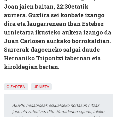
Joan jaien baitan, 22:30etatik
aurrera. Guztira sei konbate izango
dira eta laugarrenean Iban Estebez
urnietarra ikusteko aukera izango da
Juan Carlosen aurkako borrokaldian.
Sarrerak dagoeneko salgai daude
Hernaniko Tripontzi tabernan eta
kiroldegian bertan.
GIZARTEA
URNIETA
AIURRI hedabideak eskualdeko nortasun hitzak
jaso eta zabaltzen ditu. Harpidedun eginda, tokiko