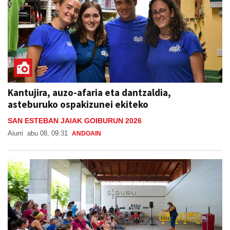
Kantujira, auzo-afaria eta dantzaldia,
asteburuko ospakizunei ekiteko
SAN ESTEBAN JAIAK GOIBURUN 2026
Aiurri
abu 08, 09:31
ANDOAIN