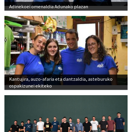
Kantujira, auzo-afaria eta dantzaldia, asteburuko
ospakizunei ekiteko