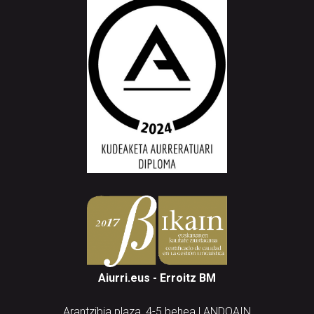
Aiurri.eus - Erroitz BM
Arantzibia plaza, 4-5 behea | ANDOAIN
Tel.: 943 300 732 | Faxa: 943 300 731