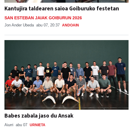
SAN ESTEBAN JAIAK GOIBURUN 2026
Jon Ander Ubeda
abu 07, 20:37
ANDOAIN
Babes zabala jaso du Ansak
Aiurri
abu 07
URNIETA