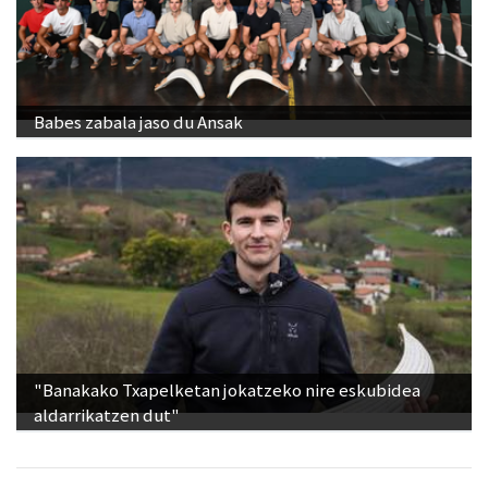
Babes zabala jaso du Ansak
"Banakako Txapelketan jokatzeko nire eskubidea
aldarrikatzen dut"
Ikusienak