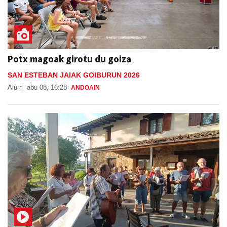
Potx magoak girotu du goiza
SAN ESTEBAN JAIAK GOIBURUN 2026
Aiurri
abu 08, 16:28
ANDOAIN
Kantujira taldearen saioa Goiburuko festetan