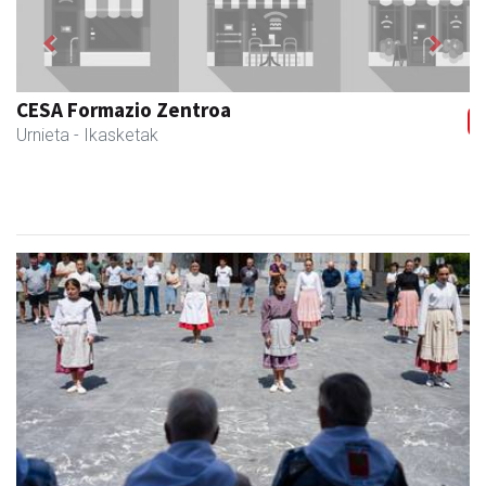
Previous
Next
Magale Ikastetxea
Urnieta
- Hezkuntza
Adinekoei omenaldia Adunako plazan