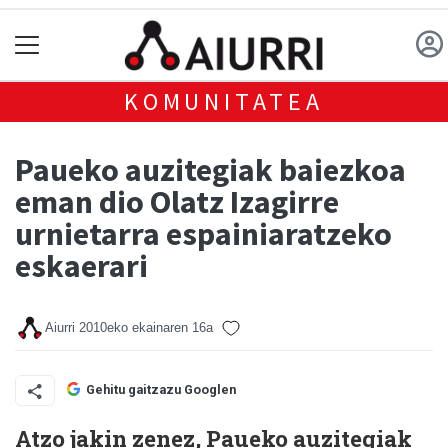
KOMUNITATEA
Paueko auzitegiak baiezkoa
eman dio Olatz Izagirre
urnietarra espainiaratzeko
eskaerari
Aiurri
2010eko ekainaren 16a
Gehitu gaitzazu Googlen
Atzo jakin zenez, Paueko auzitegiak