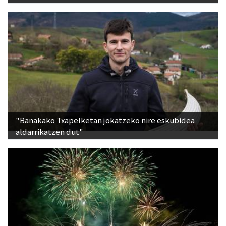
"Banakako Txapelketan jokatzeko nire eskubidea
aldarrikatzen dut"