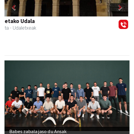
Previous
Next
Ikasmin ikasketa zentroa
Urnieta
- Ikasketa zentroak
Babes zabala jaso du Ansak