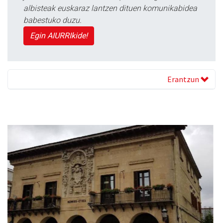
albisteak euskaraz lantzen dituen komunikabidea
babestuko duzu.
Egin AIURRIkide!
Erantzun