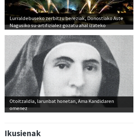
Lurraldebuseko zerbitzu bereziak, Donostiako Aste
Nagusiko su-artifizialez gozatu ahal izateko
Otoitzaldia, larunbat honetan, Ama Kandidaren
omenez
Ikusienak