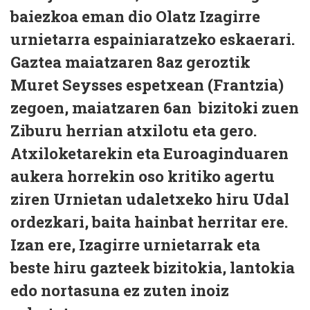
baiezkoa eman dio Olatz Izagirre
urnietarra espainiaratzeko eskaerari.
Gaztea maiatzaren 8az geroztik
Muret Seysses espetxean (Frantzia)
zegoen, maiatzaren 6an bizitoki zuen
Ziburu herrian atxilotu eta gero.
Atxiloketarekin eta Euroaginduaren
aukera horrekin oso kritiko agertu
ziren Urnietan udaletxeko hiru Udal
ordezkari, baita hainbat herritar ere.
Izan ere, Izagirre urnietarrak eta
beste hiru gazteek bizitokia, lantokia
edo nortasuna ez zuten inoiz