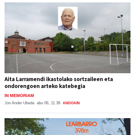
Aita Larramendi ikastolako sortzaileen eta
ondorengoen arteko katebegia
IN MEMORIAM
Jon Ander Ubeda
abu 06, 11:38
ANDOAIN