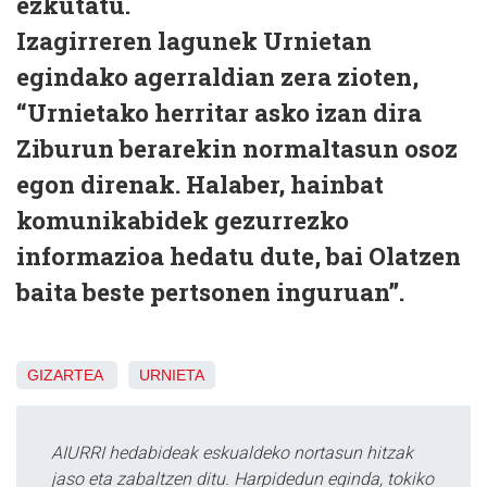
ezkutatu.
Izagirreren lagunek Urnietan
egindako agerraldian zera zioten,
“Urnietako herritar asko izan dira
Ziburun berarekin normaltasun osoz
egon direnak. Halaber, hainbat
komunikabidek gezurrezko
informazioa hedatu dute, bai Olatzen
baita beste pertsonen inguruan”.
GIZARTEA
URNIETA
AIURRI hedabideak eskualdeko nortasun hitzak
jaso eta zabaltzen ditu. Harpidedun eginda, tokiko