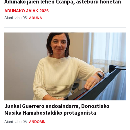
Adunako jaien lehen txanpa, asteburu honetan
ADUNAKO JAIAK 2026
Aiurri
abu 05
ADUNA
Junkal Guerrero andoaindarra, Donostiako
Musika Hamabostaldiko protagonista
Aiurri
abu 05
ANDOAIN