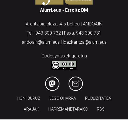
Aiurri.eus - Erroitz BM
Arantzibia plaza, 4-5 behea | ANDOAIN
Tel.: 943 300 732 | Faxa: 943 300 731
andoain@aiurri.eus | idazkaritza@aiurri.eus
Codesyntaxek garatua
HONI BURUZ
LEGE OHARRA
PUBLIZITATEA
ARAUAK
HARREMANETARAKO
RSS