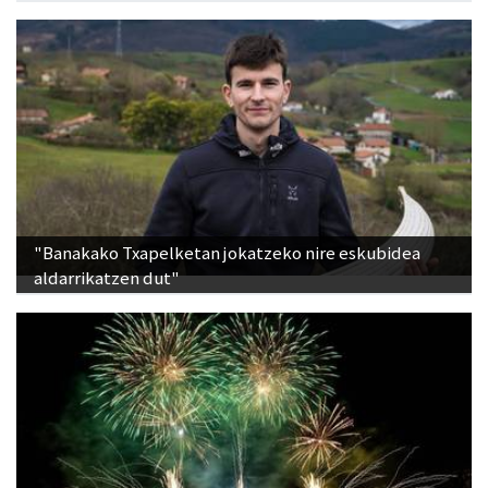
"Banakako Txapelketan jokatzeko nire eskubidea
aldarrikatzen dut"