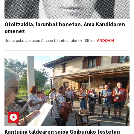
Otoitzaldia, larunbat honetan, Ama Kandidaren
omenez
Berrozpeko Jesusen Alaben Elkartea
abu 07, 09:25
ANDOAIN
Kantujira taldearen saioa Goiburuko festetan