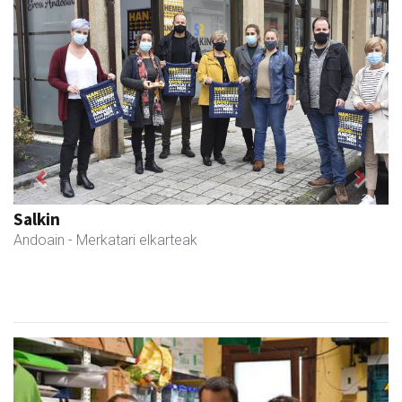
Previous
Next
Magale Ikastetxea
Urnieta
- Hezkuntza