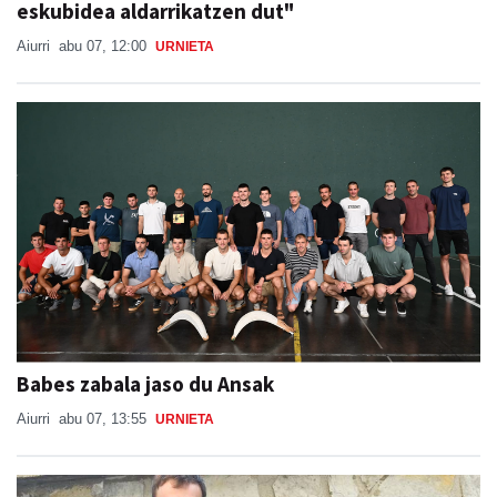
eskubidea aldarrikatzen dut"
Aiurri
abu 07, 12:00
URNIETA
Babes zabala jaso du Ansak
Aiurri
abu 07, 13:55
URNIETA