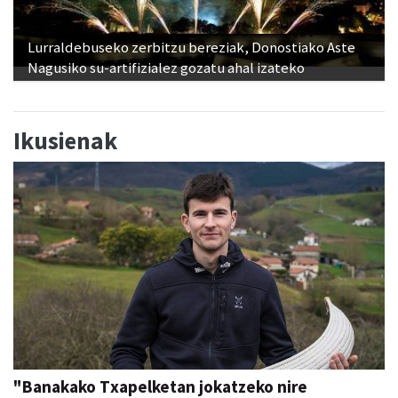
Lurraldebuseko zerbitzu bereziak, Donostiako Aste
Nagusiko su-artifizialez gozatu ahal izateko
Ikusienak
"Banakako Txapelketan jokatzeko nire