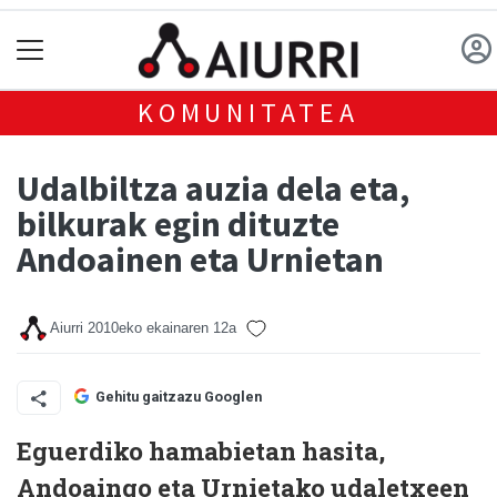
KOMUNITATEA
Udalbiltza auzia dela eta,
bilkurak egin dituzte
Andoainen eta Urnietan
Aiurri
2010eko ekainaren 12a
Gehitu gaitzazu Googlen
Eguerdiko hamabietan hasita,
Andoaingo eta Urnietako udaletxeen