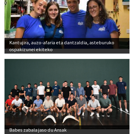
Kantujira, auzo-afaria eta dantzaldia, asteburuko
ospakizunei ekiteko
Babes zabala jaso du Ansak