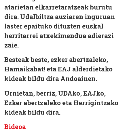
atarietan elkarretaratzeak burutu
dira. Udalbiltza auziaren inguruan
laster epaituko dituzten euskal
herritarrei atxekimendua adierazi
zaie.
Besteak beste, ezker abertzaleko,
Hamaikabat! eta EAJ alderdietako
kideak bildu dira Andoainen.
Urnietan, berriz, UDAko, EAJko,
Ezker abertzaleko eta Herrigintzako
kideak bildu dira.
Bideoa