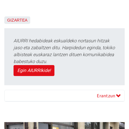
GIZARTEA
AIURRI hedabideak eskualdeko nortasun hitzak
jaso eta zabaltzen ditu. Harpidedun eginda, tokiko
albisteak euskaraz lantzen dituen komunikabidea
babestuko duzu.
Egin AIURRIkide!
Erantzun