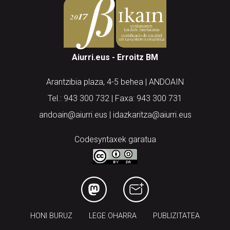
Aiurri.eus - Erroitz BM
Arantzibia plaza, 4-5 behea | ANDOAIN
Tel.: 943 300 732 | Faxa: 943 300 731
andoain@aiurri.eus | idazkaritza@aiurri.eus
Codesyntaxek garatua
HONI BURUZ
LEGE OHARRA
PUBLIZITATEA