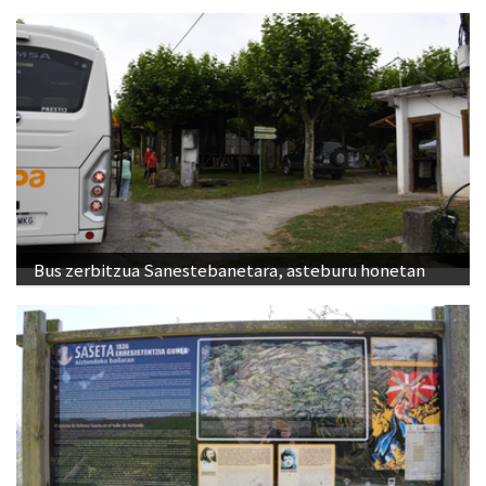
Bus zerbitzua Sanestebanetara, asteburu honetan