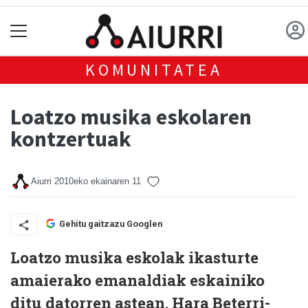
KOMUNITATEA
Loatzo musika eskolaren
kontzertuak
Aiurri
2010eko ekainaren 11
Gehitu gaitzazu Googlen
Loatzo musika eskolak ikasturte
amaierako emanaldiak eskainiko
ditu datorren astean. Hara Beterri-