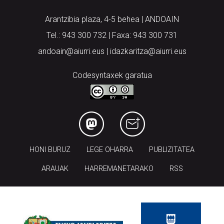
Arantzibia plaza, 4-5 behea | ANDOAIN
Tel.: 943 300 732 | Faxa: 943 300 731
andoain@aiurri.eus | idazkaritza@aiurri.eus
Codesyntaxek garatua
HONI BURUZ
LEGE OHARRA
PUBLIZITATEA
ARAUAK
HARREMANETARAKO
RSS