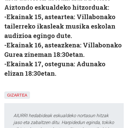
Aiztondo eskualdeko hitzorduak:
-Ekainak 15, asteartea: Villabonako
tailerreko ikasleak musika eskolan
audizioa egingo dute.
-Ekainak 16, asteazkena: Villabonako
Gurea zineman 18:30etan.
-Ekainak 17, osteguna: Adunako
elizan 18:30etan.
GIZARTEA
AIURRI hedabideak eskualdeko nortasun hitzak
jaso eta zabaltzen ditu. Harpidedun eginda, tokiko