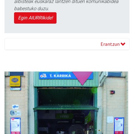
albisteak euskaraz lantzen dituen komunikabidea
babestuko duzu.
Egin AIURRIkide!
Erantzun