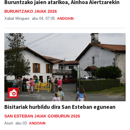
Buruntzako jaien atarikoa, Ainhoa Aiertzarekin
BURUNTZAKO JAIAK 2026
Xabat Minguez
abu 04, 07:05
ANDOAIN
Bisitariak hurbildu dira San Esteban egunean
SAN ESTEBAN JAIAK GOIBURUN 2026
Aiurri
abu 03
ANDOAIN