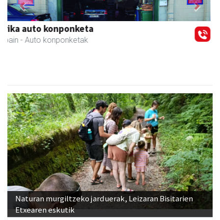
Previous
Next
Ondarreta Ikastetxea
Andoain
- Hezkuntza
Naturan murgiltzeko jarduerak, Leizaran Bisitarien
Etxearen eskutik