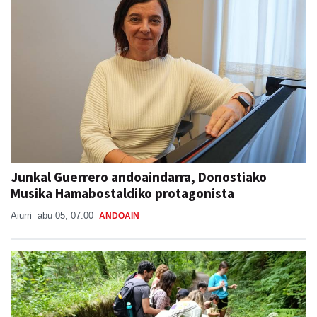
Junkal Guerrero andoaindarra, Donostiako
Musika Hamabostaldiko protagonista
Aiurri
abu 05, 07:00
ANDOAIN