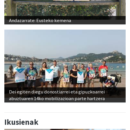
Andazarrate: Eusteko kemena
Dei egiten diegu donostiarrei eta gipuzkoarrei
abuztuaren 14ko mobilizazioan parte hartzera
Ikusienak