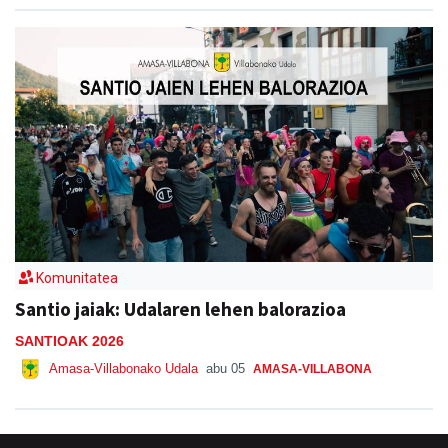
Komunitatea
Santio jaiak: Udalaren lehen balorazioa
SANTIOAK 2026
Amasa-Villabonako Udala
abu 05
AMASA-VILLABONA