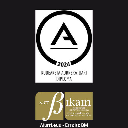
Aiurri.eus - Erroitz BM