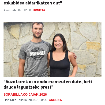
Aiurri
abu 07, 12:00
URNIETA
"Auzotarrek oso ondo erantzuten dute, beti
daude laguntzeko prest"
SORABILLAKO JAIAK 2026
Lide Ruiz Telleria
abu 07, 08:00
ANDOAIN