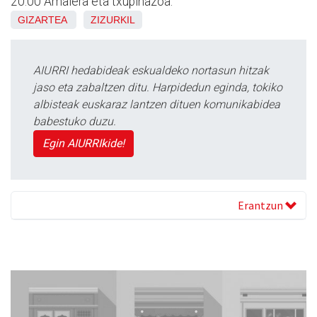
20:00 Amaiera eta txupinazoa.
GIZARTEA
ZIZURKIL
AIURRI hedabideak eskualdeko nortasun hitzak
jaso eta zabaltzen ditu. Harpidedun eginda, tokiko
albisteak euskaraz lantzen dituen komunikabidea
babestuko duzu.
Egin AIURRIkide!
Erantzun