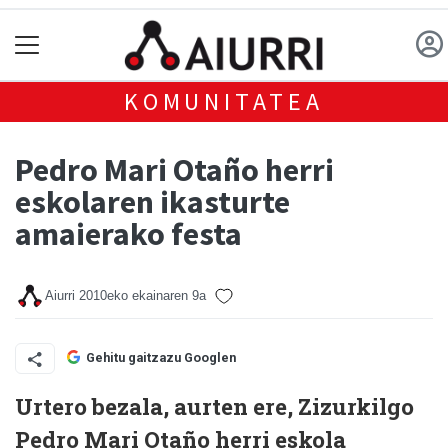
KOMUNITATEA
Pedro Mari Otaño herri
eskolaren ikasturte
amaierako festa
Aiurri
2010eko ekainaren 9a
Gehitu gaitzazu Googlen
Urtero bezala, aurten ere, Zizurkilgo
Pedro Mari Otaño herri eskola