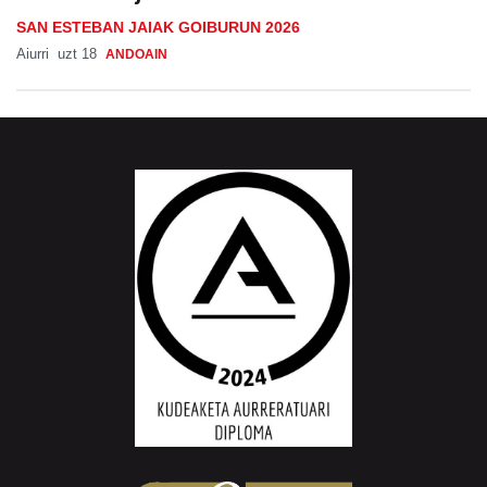
Aiurri
uzt 18
ANDOAIN