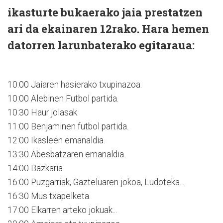
ikasturte bukaerako jaia prestatzen
ari da ekainaren 12rako. Hara hemen
datorren larunbaterako egitaraua:
10:00 Jaiaren hasierako txupinazoa.
10:00 Alebinen Futbol partida.
10:30 Haur jolasak.
11:00 Benjaminen futbol partida.
12:00 Ikasleen emanaldia.
13:30 Abesbatzaren emanaldia.
14:00 Bazkaria.
16:00 Puzgarriak, Gazteluaren jokoa, Ludoteka...
16:30 Mus txapelketa.
17:00 Elkarren arteko jokuak...