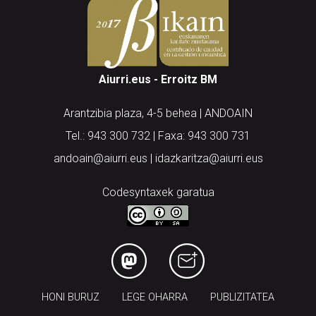
Aiurri.eus - Erroitz BM
Arantzibia plaza, 4-5 behea | ANDOAIN
Tel.: 943 300 732 | Faxa: 943 300 731
andoain@aiurri.eus | idazkaritza@aiurri.eus
Codesyntaxek garatua
HONI BURUZ
LEGE OHARRA
PUBLIZITATEA
ARAUAK
HARREMANETARAKO
RSS