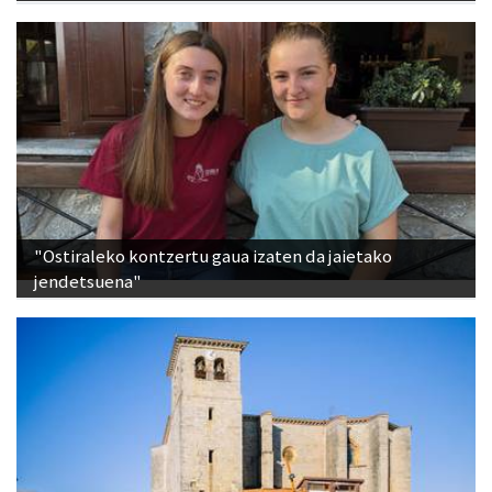
"Ostiraleko kontzertu gaua izaten da jaietako
jendetsuena"