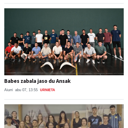
Babes zabala jaso du Ansak
Aiurri
abu 07, 13:55
URNIETA