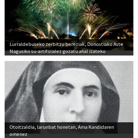
Lurraldebuseko zerbitzu bereziak, Donostiako Aste
Nagusiko su-artifizialez gozatu ahal izateko
Otoitzaldia, larunbat honetan, Ama Kandidaren
omenez