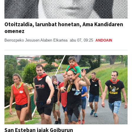
Otoitzaldia, larunbat honetan, Ama Kandidaren
omenez
Berrozpeko Jesusen Alaben Elkartea
abu 07, 09:25
ANDOAIN
San Esteban jaiak Goiburun
SAN ESTEBAN JAIAK GOIBURUN 2026