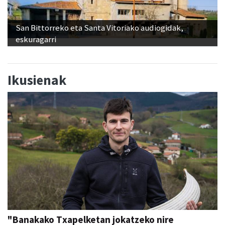
San Bittorreko eta Santa Vitoriako audiogidak,
eskuragarri
Ikusienak
"Banakako Txapelketan jokatzeko nire
eskubidea aldarrikatzen dut"