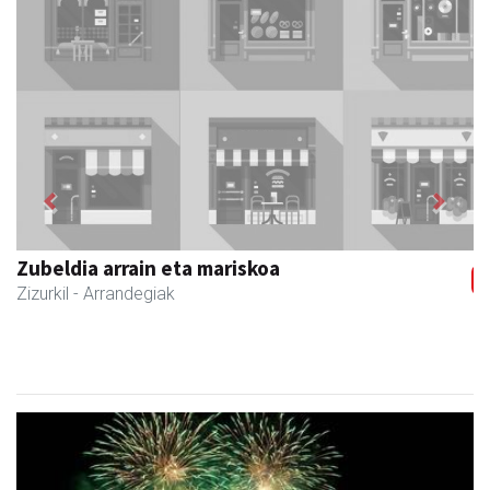
Previous
Next
Zizurkilgo Udala
Zizurkil
- Udaletxeak