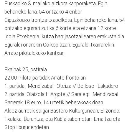
Euskadiko 3. mailako aizkora kanporaketa. Egin
beharreko lana, 54 ontzako 4 enbor
Gipuzkoako trontza txapelketa. Egin beharreko lana, 54
ontzako egurrari zutika 6 korte eta etzana 12 korte.
Idoia Etxeberria Ikutza harrijasotzailearen erakustaldia.
Eguraldi onarekin Goikoplazan. Eguraldi txarrarekin
Arrate pilotalekuko kantxan
Ekainak 25, ostirala
22:00 Pilota partidak Arrate frontoian.
1. partida: Mendizabal–Oteiza // Belloso–Eskudero
2. partida: Olaizola I–Argote // Saralegi–Mendizabal
Sarrerak 18 euro. 14 urtetik beherakoak doan.
Aldez aurretik salgai Bastero Kulturgunean, Elizondo,
Txalaka, Buruntza, eta Kabia tabernetan; Ernaitza eta
Stop liburudendetan.