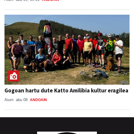
Gogoan hartu dute Katto Amilibia kultur eragilea
Aiurri
abu 08
ANDOAIN