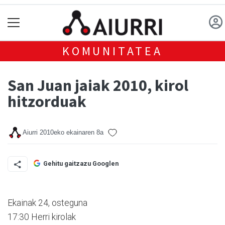
KOMUNITATEA
San Juan jaiak 2010, kirol
hitzorduak
Aiurri
2010eko ekainaren 8a
Gehitu gaitzazu Googlen
Ekainak 24, osteguna
17:30 Herri kirolak