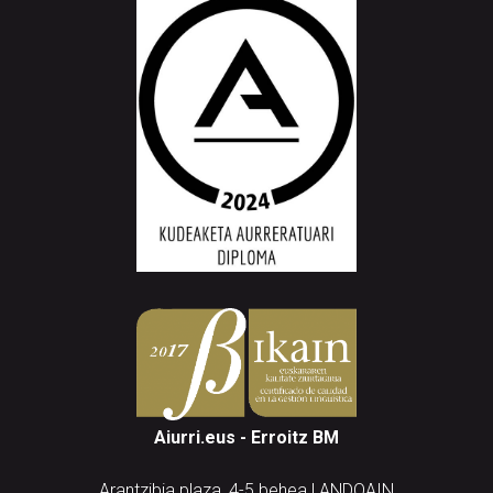
Aiurri.eus - Erroitz BM
Arantzibia plaza, 4-5 behea | ANDOAIN