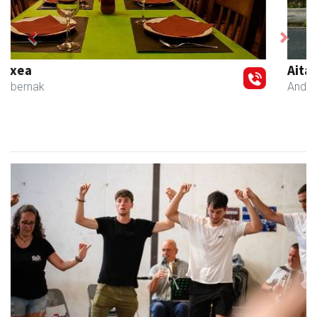
Previous
Next
Aita Larramendi Ikastola
Andoain
- Hezkuntza