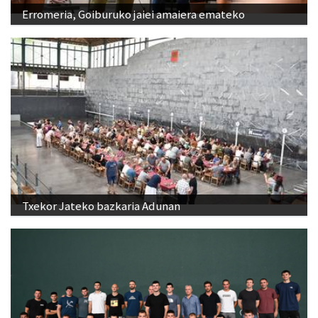
Erromeria, Goiburuko jaiei amaiera emateko
Txekor Jateko bazkaria Adunan