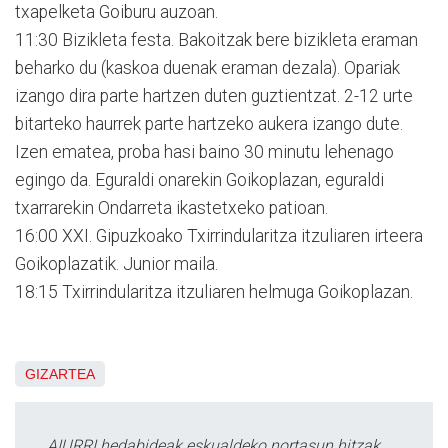
txapelketa Goiburu auzoan.
11:30 Bizikleta festa. Bakoitzak bere bizikleta eraman
beharko du (kaskoa duenak eraman dezala). Opariak
izango dira parte hartzen duten guztientzat. 2-12 urte
bitarteko haurrek parte hartzeko aukera izango dute.
Izen ematea, proba hasi baino 30 minutu lehenago
egingo da. Eguraldi onarekin Goikoplazan, eguraldi
txarrarekin Ondarreta ikastetxeko patioan.
16:00 XXI. Gipuzkoako Txirrindularitza itzuliaren irteera
Goikoplazatik. Junior maila.
18:15 Txirrindularitza itzuliaren helmuga Goikoplazan.
GIZARTEA
AIURRI hedabideak eskualdeko nortasun hitzak