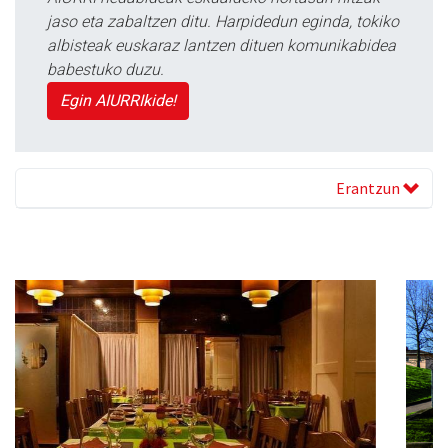
jaso eta zabaltzen ditu. Harpidedun eginda, tokiko
albisteak euskaraz lantzen dituen komunikabidea
babestuko duzu.
Egin AIURRIkide!
Erantzun