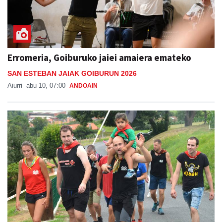
Erromeria, Goiburuko jaiei amaiera emateko
SAN ESTEBAN JAIAK GOIBURUN 2026
Aiurri
abu 10, 07:00
ANDOAIN