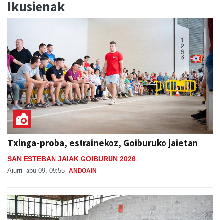
Ikusienak
Txinga-proba, estrainekoz, Goiburuko jaietan
SAN ESTEBAN JAIAK GOIBURUN 2026
Aiurri
abu 09, 09:55
ANDOAIN