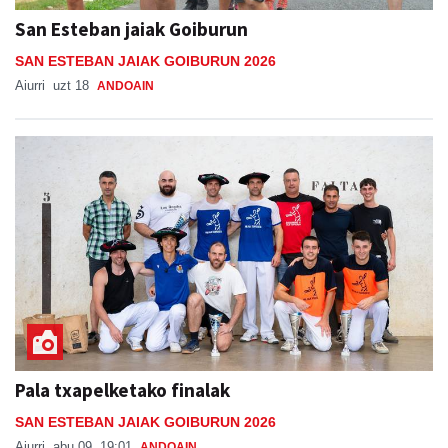
San Esteban jaiak Goiburun
SAN ESTEBAN JAIAK GOIBURUN 2026
Aiurri
uzt 18
ANDOAIN
Pala txapelketako finalak
SAN ESTEBAN JAIAK GOIBURUN 2026
Aiurri
abu 09, 19:01
ANDOAIN