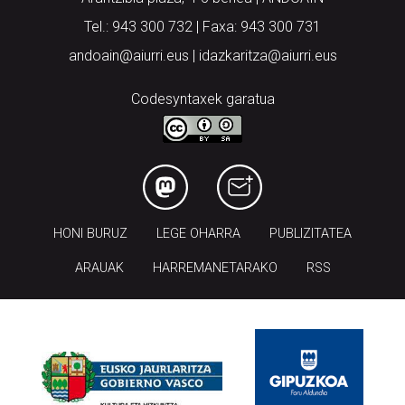
Tel.: 943 300 732 | Faxa: 943 300 731
andoain@aiurri.eus | idazkaritza@aiurri.eus
Codesyntaxek garatua
HONI BURUZ
LEGE OHARRA
PUBLIZITATEA
ARAUAK
HARREMANETARAKO
RSS