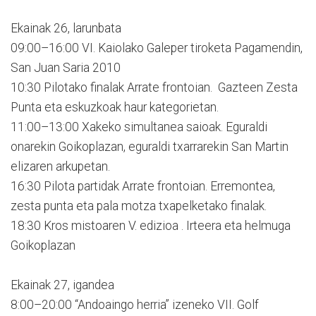
Ekainak 26, larunbata
09:00–16:00 VI. Kaiolako Galeper tiroketa Pagamendin,
San Juan Saria 2010
10:30 Pilotako finalak Arrate frontoian. Gazteen Zesta
Punta eta eskuzkoak haur kategorietan.
11:00–13:00 Xakeko simultanea saioak. Eguraldi
onarekin Goikoplazan, eguraldi txarrarekin San Martin
elizaren arkupetan.
16:30 Pilota partidak Arrate frontoian. Erremontea,
zesta punta eta pala motza txapelketako finalak.
18:30 Kros mistoaren V. edizioa . Irteera eta helmuga
Goikoplazan
Ekainak 27, igandea
8:00–20:00 “Andoaingo herria” izeneko VII. Golf