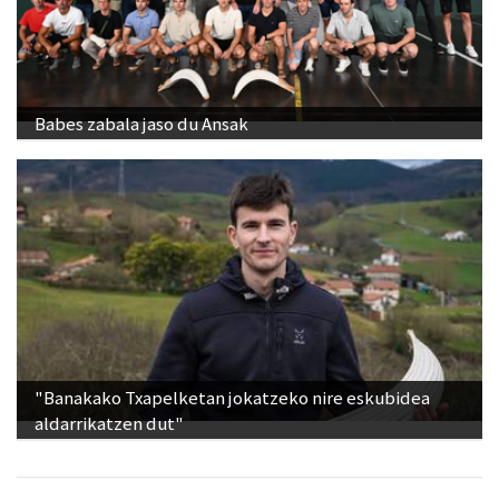
Babes zabala jaso du Ansak
"Banakako Txapelketan jokatzeko nire eskubidea
aldarrikatzen dut"