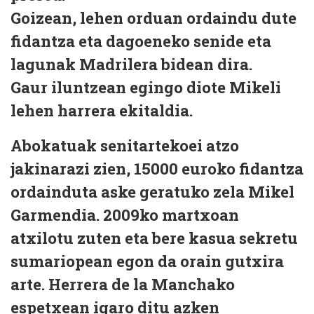
Goizean, lehen orduan ordaindu dute
fidantza eta dagoeneko senide eta
lagunak Madrilera bidean dira.
Gaur iluntzean egingo diote Mikeli
lehen harrera ekitaldia.
Abokatuak senitartekoei atzo
jakinarazi zien, 15000 euroko fidantza
ordainduta aske geratuko zela Mikel
Garmendia. 2009ko martxoan
atxilotu zuten eta bere kasua sekretu
sumariopean egon da orain gutxira
arte. Herrera de la Manchako
espetxean igaro ditu azken