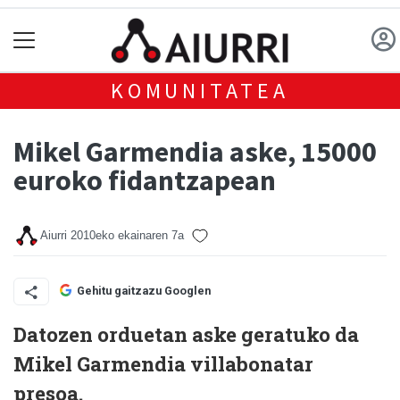
KOMUNITATEA
Mikel Garmendia aske, 15000
euroko fidantzapean
Aiurri
2010eko ekainaren 7a
Gehitu gaitzazu Googlen
Datozen orduetan aske geratuko da
Mikel Garmendia villabonatar
presoa.