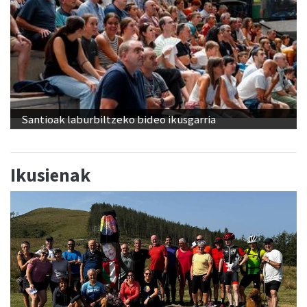
Santioak laburbiltzeko bideo ikusgarria
Ikusienak