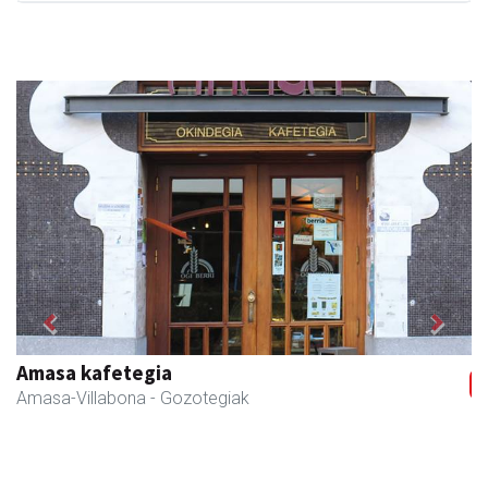
Previous
Next
Amasa kafetegia
Amasa-Villabona
- Gozotegiak