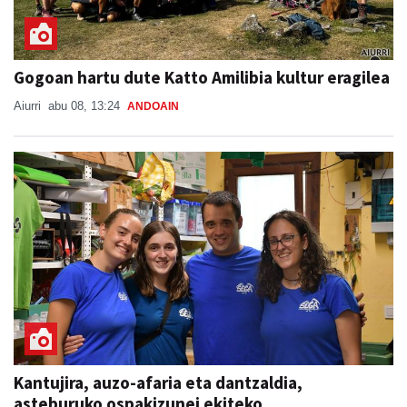
Gogoan hartu dute Katto Amilibia kultur eragilea
Aiurri
abu 08, 13:24
ANDOAIN
Kantujira, auzo-afaria eta dantzaldia,
asteburuko ospakizunei ekiteko