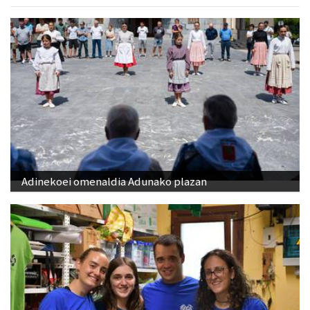
Adinekoei omenaldia Adunako plazan