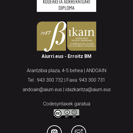
Aiurri.eus - Erroitz BM
Arantzibia plaza, 4-5 behea | ANDOAIN
Tel.: 943 300 732 | Faxa: 943 300 731
andoain@aiurri.eus | idazkaritza@aiurri.eus
Codesyntaxek garatua