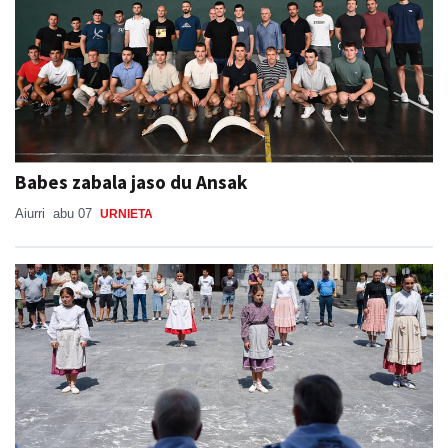
Babes zabala jaso du Ansak
Aiurri
abu 07
URNIETA