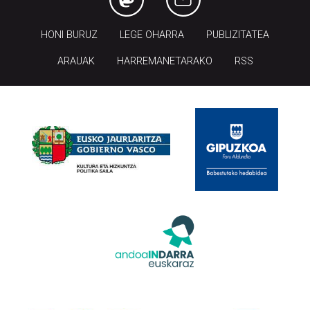
HONI BURUZ
LEGE OHARRA
PUBLIZITATEA
ARAUAK
HARREMANETARAKO
RSS