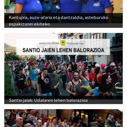
Kantujira, auzo-afaria eta dantzaldia, asteburuko
ospakizunei ekiteko
Santio jaiak: Udalaren lehen balorazioa