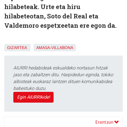
hilabeteak. Urte eta hiru
hilabeteotan, Soto del Real eta
Valdemoro espetxeetan ere egon da.
GIZARTEA
AMASA-VILLABONA
AIURRI hedabideak eskualdeko nortasun hitzak
jaso eta zabaltzen ditu. Harpidedun eginda, tokiko
albisteak euskaraz lantzen dituen komunikabidea
babestuko duzu.
Egin AIURRIkide!
Erantzun