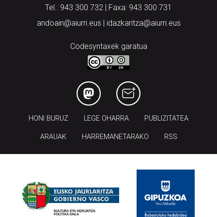
Tel.: 943 300 732 | Faxa: 943 300 731
andoain@aiurri.eus | idazkaritza@aiurri.eus
Codesyntaxek garatua
HONI BURUZ
LEGE OHARRA
PUBLIZITATEA
ARAUAK
HARREMANETARAKO
RSS