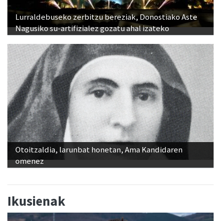
Lurraldebuseko zerbitzu bereziak, Donostiako Aste
Nagusiko su-artifizialez gozatu ahal izateko
Otoitzaldia, larunbat honetan, Ama Kandidaren
omenez
Ikusienak