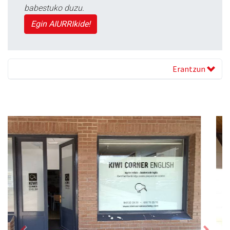
babestuko duzu.
Egin AIURRIkide!
Erantzun