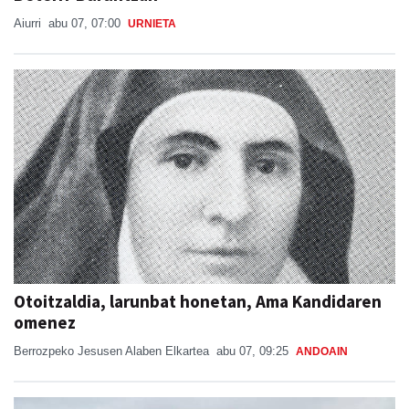
Aiurri
abu 07, 07:00
URNIETA
Otoitzaldia, larunbat honetan, Ama Kandidaren
omenez
Berrozpeko Jesusen Alaben Elkartea
abu 07, 09:25
ANDOAIN