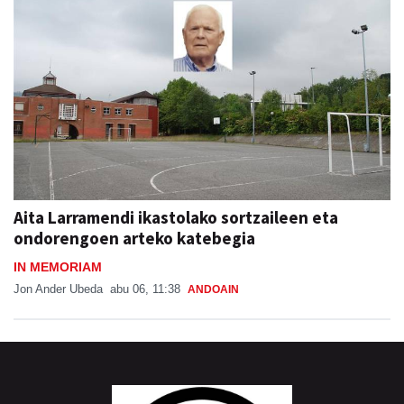
Aita Larramendi ikastolako sortzaileen eta
ondorengoen arteko katebegia
IN MEMORIAM
Jon Ander Ubeda
abu 06, 11:38
ANDOAIN