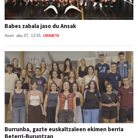
Babes zabala jaso du Ansak
Aiurri
abu 07, 13:55
URNIETA
Burrunba, gazte euskaltzaleen ekimen berria
Beterri-Buruntzan