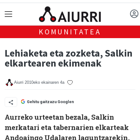
KOMUNITATEA
Lehiaketa eta zozketa, Salkin
elkartearen ekimenak
Aiurri
2010eko ekainaren 4a
Gehitu gaitzazu Googlen
Aurreko urteetan bezala, Salkin
merkatari eta tabernarien elkarteak
Andoaingo Udalaren laguntzarekin,