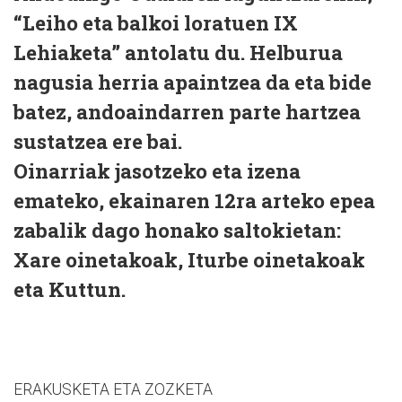
“Leiho eta balkoi loratuen IX
Lehiaketa” antolatu du. Helburua
nagusia herria apaintzea da eta bide
batez, andoaindarren parte hartzea
sustatzea ere bai.
Oinarriak jasotzeko eta izena
emateko, ekainaren 12ra arteko epea
zabalik dago honako saltokietan:
Xare oinetakoak, Iturbe oinetakoak
eta Kuttun.
ERAKUSKETA ETA ZOZKETA