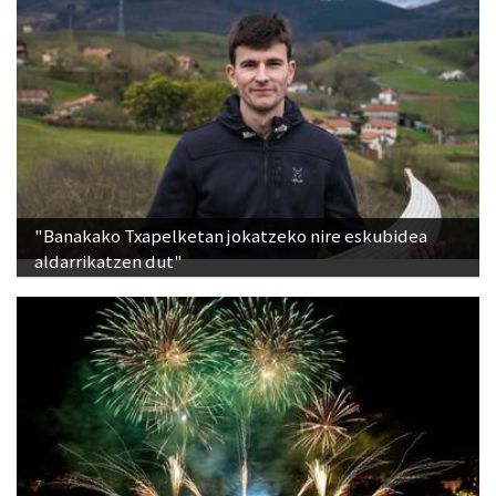
"Banakako Txapelketan jokatzeko nire eskubidea
aldarrikatzen dut"