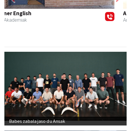
Previous
Next
Arindu fisioterapia eta osteopatia
Amasa-Villabona
- Fisioterapia
Babes zabala jaso du Ansak