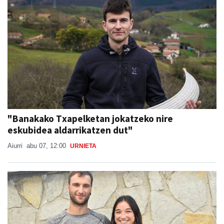
"Banakako Txapelketan jokatzeko nire
eskubidea aldarrikatzen dut"
Aiurri
abu 07, 12:00
URNIETA