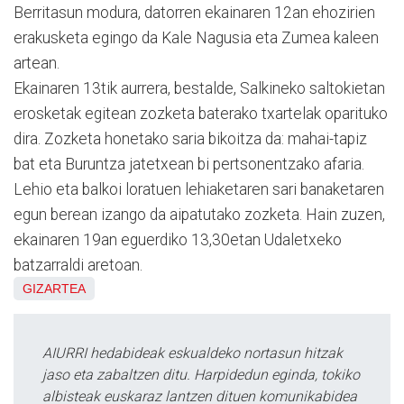
Berritasun modura, datorren ekainaren 12an ehozirien
erakusketa egingo da Kale Nagusia eta Zumea kaleen
artean.
Ekainaren 13tik aurrera, bestalde, Salkineko saltokietan
erosketak egitean zozketa baterako txartelak oparituko
dira. Zozketa honetako saria bikoitza da: mahai-tapiz
bat eta Buruntza jatetxean bi pertsonentzako afaria.
Lehio eta balkoi loratuen lehiaketaren sari banaketaren
egun berean izango da aipatutako zozketa. Hain zuzen,
ekainaren 19an eguerdiko 13,30etan Udaletxeko
batzarraldi aretoan.
GIZARTEA
AIURRI hedabideak eskualdeko nortasun hitzak
jaso eta zabaltzen ditu. Harpidedun eginda, tokiko
albisteak euskaraz lantzen dituen komunikabidea