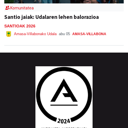
Komunitatea
Santio jaiak: Udalaren lehen balorazioa
SANTIOAK 2026
Amasa-Villabonako Udala
abu 05
AMASA-VILLABONA