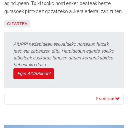
agindupean. Txiki txoko horri esker, besteak beste,
gurasoek pintxoez gozatzeko aukera ederra izan zuten.
GIZARTEA
AIURRI hedabideak eskualdeko nortasun hitzak
jaso eta zabaltzen ditu. Harpidedun eginda, tokiko
albisteak euskaraz lantzen dituen komunikabidea
babestuko duzu.
Egin AIURRIkide!
Erantzun