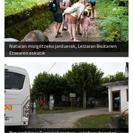
Naturan murgiltzeko jarduerak, Leizaran Bisitarien
Etxearen eskutik
Bus zerbitzua Sanestebanetara, asteburu honetan