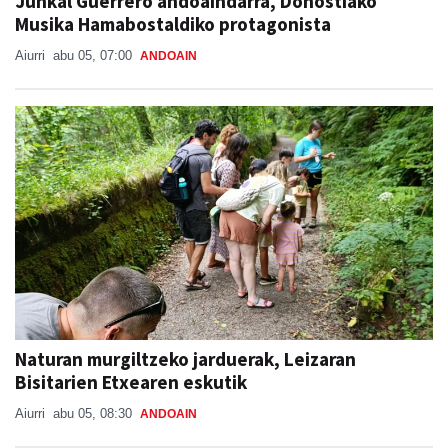
Junkal Guerrero andoaindarra, Donostiako
Musika Hamabostaldiko protagonista
Aiurri
abu 05, 07:00
ANDOAIN
Naturan murgiltzeko jarduerak, Leizaran
Bisitarien Etxearen eskutik
Aiurri
abu 05, 08:30
ANDOAIN