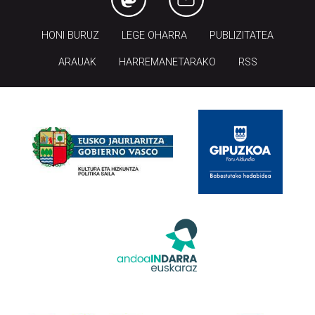
HONI BURUZ
LEGE OHARRA
PUBLIZITATEA
ARAUAK
HARREMANETARAKO
RSS