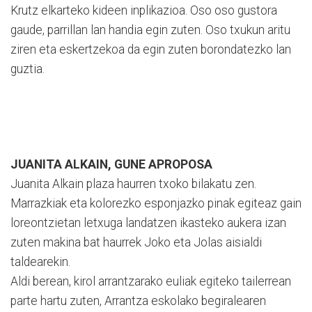
Krutz elkarteko kideen inplikazioa. Oso oso gustora
gaude, parrillan lan handia egin zuten. Oso txukun aritu
ziren eta eskertzekoa da egin zuten borondatezko lan
guztia.
JUANITA ALKAIN, GUNE APROPOSA
Juanita Alkain plaza haurren txoko bilakatu zen.
Marrazkiak eta kolorezko esponjazko pinak egiteaz gain
loreontzietan letxuga landatzen ikasteko aukera izan
zuten makina bat haurrek Joko eta Jolas aisialdi
taldearekin.
Aldi berean, kirol arrantzarako euliak egiteko tailerrean
parte hartu zuten, Arrantza eskolako begiralearen