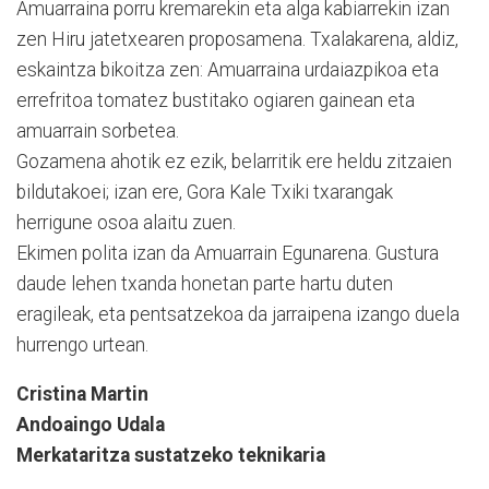
Amuarraina porru kremarekin eta alga kabiarrekin izan
zen Hiru jatetxearen proposamena. Txalakarena, aldiz,
eskaintza bikoitza zen: Amuarraina urdaiazpikoa eta
errefritoa tomatez bustitako ogiaren gainean eta
amuarrain sorbetea.
Gozamena ahotik ez ezik, belarritik ere heldu zitzaien
bildutakoei; izan ere, Gora Kale Txiki txarangak
herrigune osoa alaitu zuen.
Ekimen polita izan da Amuarrain Egunarena. Gustura
daude lehen txanda honetan parte hartu duten
eragileak, eta pentsatzekoa da jarraipena izango duela
hurrengo urtean.
Cristina Martin
Andoaingo Udala
Merkataritza sustatzeko teknikaria