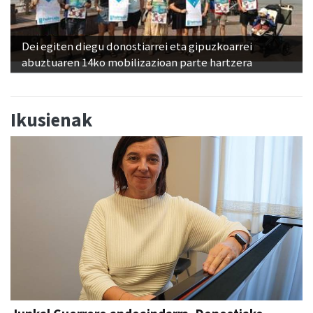
Dei egiten diegu donostiarrei eta gipuzkoarrei
abuztuaren 14ko mobilizazioan parte hartzera
Ikusienak