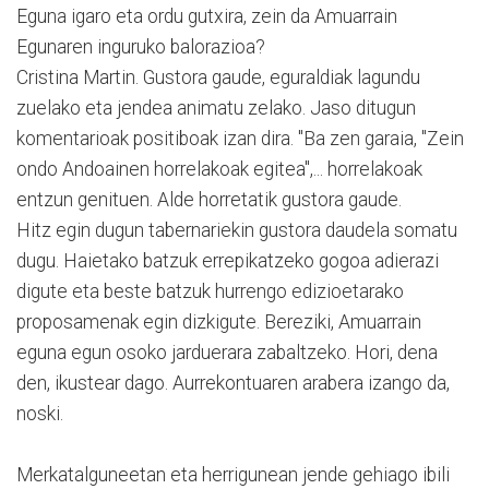
Eguna igaro eta ordu gutxira, zein da Amuarrain
Egunaren inguruko balorazioa?
Cristina Martin. Gustora gaude, eguraldiak lagundu
zuelako eta jendea animatu zelako. Jaso ditugun
komentarioak positiboak izan dira. "Ba zen garaia, "Zein
ondo Andoainen horrelakoak egitea",... horrelakoak
entzun genituen. Alde horretatik gustora gaude.
Hitz egin dugun tabernariekin gustora daudela somatu
dugu. Haietako batzuk errepikatzeko gogoa adierazi
digute eta beste batzuk hurrengo edizioetarako
proposamenak egin dizkigute. Bereziki, Amuarrain
eguna egun osoko jarduerara zabaltzeko. Hori, dena
den, ikustear dago. Aurrekontuaren arabera izango da,
noski.
Merkatalguneetan eta herrigunean jende gehiago ibili