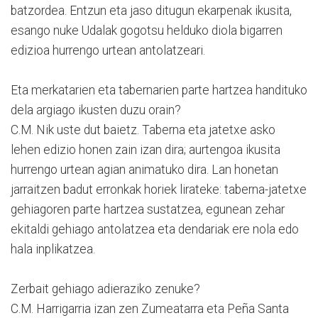
batzordea. Entzun eta jaso ditugun ekarpenak ikusita,
esango nuke Udalak gogotsu helduko diola bigarren
edizioa hurrengo urtean antolatzeari.
Eta merkatarien eta tabernarien parte hartzea handituko
dela argiago ikusten duzu orain?
C.M. Nik uste dut baietz. Taberna eta jatetxe asko
lehen edizio honen zain izan dira; aurtengoa ikusita
hurrengo urtean agian animatuko dira. Lan honetan
jarraitzen badut erronkak horiek lirateke: taberna-jatetxe
gehiagoren parte hartzea sustatzea, egunean zehar
ekitaldi gehiago antolatzea eta dendariak ere nola edo
hala inplikatzea.
Zerbait gehiago adieraziko zenuke?
C.M. Harrigarria izan zen Zumeatarra eta Peña Santa