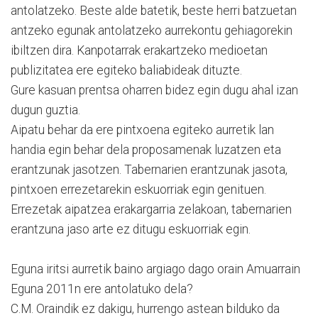
antolatzeko. Beste alde batetik, beste herri batzuetan
antzeko egunak antolatzeko aurrekontu gehiagorekin
ibiltzen dira. Kanpotarrak erakartzeko medioetan
publizitatea ere egiteko baliabideak dituzte.
Gure kasuan prentsa oharren bidez egin dugu ahal izan
dugun guztia.
Aipatu behar da ere pintxoena egiteko aurretik lan
handia egin behar dela proposamenak luzatzen eta
erantzunak jasotzen. Tabernarien erantzunak jasota,
pintxoen errezetarekin eskuorriak egin genituen.
Errezetak aipatzea erakargarria zelakoan, tabernarien
erantzuna jaso arte ez ditugu eskuorriak egin.
Eguna iritsi aurretik baino argiago dago orain Amuarrain
Eguna 2011n ere antolatuko dela?
C.M. Oraindik ez dakigu, hurrengo astean bilduko da