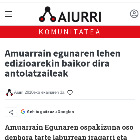
KOMUNITATEA
Amuarrain egunaren lehen
edizioarekin baikor dira
antolatzaileak
Aiurri
2010eko ekainaren 3a
Gehitu gaitzazu Googlen
Amuarrain Egunaren ospakizuna oso
denbora tarte laburrean iragarri eta