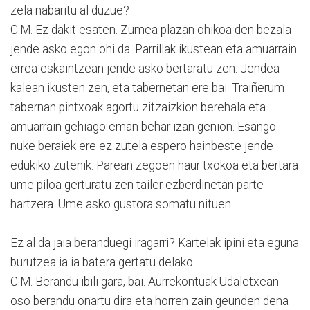
zela nabaritu al duzue?
C.M. Ez dakit esaten. Zumea plazan ohikoa den bezala
jende asko egon ohi da. Parrillak ikustean eta amuarrain
errea eskaintzean jende asko bertaratu zen. Jendea
kalean ikusten zen, eta tabernetan ere bai. Traiñerum
tabernan pintxoak agortu zitzaizkion berehala eta
amuarrain gehiago eman behar izan genion. Esango
nuke beraiek ere ez zutela espero hainbeste jende
edukiko zutenik. Parean zegoen haur txokoa eta bertara
ume piloa gerturatu zen tailer ezberdinetan parte
hartzera. Ume asko gustora somatu nituen.
Ez al da jaia beranduegi iragarri? Kartelak ipini eta eguna
burutzea ia ia batera gertatu delako...
C.M. Berandu ibili gara, bai. Aurrekontuak Udaletxean
oso berandu onartu dira eta horren zain geunden dena