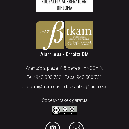
Aiurri.eus - Erroitz BM
Arantzibia plaza, 4-5 behea | ANDOAIN
Tel.: 943 300 732 | Faxa: 943 300 731
andoain@aiurri.eus | idazkaritza@aiurri.eus
Codesyntaxek garatua