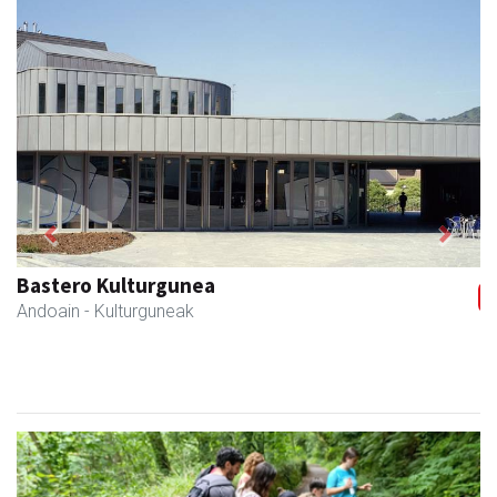
Previous
Next
Bastero Kulturgunea
Andoain
- Kulturguneak