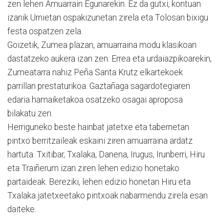
zen lehen Amuarrain Egunarekin. Ez da gutxi, kontuan
izanik Urnietan ospakizunetan zirela eta Tolosan bixigu
festa ospatzen zela.
Goizetik, Zumea plazan, amuarraina modu klasikoan
dastatzeko aukera izan zen. Errea eta urdaiazpikoarekin,
Zumeatarra nahiz Peña Santa Krutz elkartekoek
parrillan prestaturikoa. Gaztañaga sagardotegiaren
edaria hamaiketakoa osatzeko osagai aproposa
bilakatu zen.
Herriguneko beste hainbat jatetxe eta tabernetan
pintxo berritzaileak eskaini ziren amuarraina ardatz
hartuta. Txitibar, Txalaka, Danena, Irugus, Irunberri, Hiru
eta Traiñerum izan ziren lehen edizio honetako
partaideak. Bereziki, lehen edizio honetan Hiru eta
Txalaka jatetxeetako pintxoak nabarmendu zirela esan
daiteke.