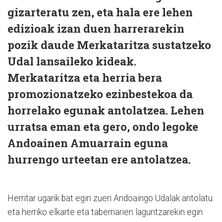
gizarteratu zen, eta hala ere lehen
edizioak izan duen harrerarekin
pozik daude Merkataritza sustatzeko
Udal lansaileko kideak.
Merkataritza eta herria bera
promozionatzeko ezinbestekoa da
horrelako egunak antolatzea. Lehen
urratsa eman eta gero, ondo legoke
Andoainen Amuarrain eguna
hurrengo urteetan ere antolatzea.
Herritar ugarik bat egin zuen Andoaingo Udalak antolatu
eta herriko elkarte eta tabernarien laguntzarekin egin