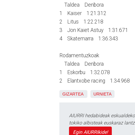
Taldea Denbora
1 Kaiser 1:21.312
2 Litus 1:22.218
3 Jon Kaiet Astuy 1:31.671
4 Skatemarra 1:36.343
Rodamentuzkoak
Taldea Denbora
1 Eskorbu 1:32.078
2 Elantxobe racing 1.34.968
GIZARTEA
URNIETA
AIURRI hedabideak eskualdeko n
tokiko albisteak euskaraz lan
Egin AIURRIkide!