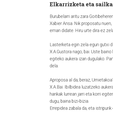
Elkarrizketa eta sailk
Burubelarri aritu zara Goitibehere
Xabier Ansa. Nik proposatu nuen,
eman didate. Hiru urte dira ez zel
Lasterketa egin zela egun gutxi d
X.A.Gustora nago, bai. Uste baino
egiteko aukera izan dugulako. Part
dela.
Aproposa al da, beraz, Urnietakoa
X.A.Bai. Ibilbidea luzatzeko auke
hankak lurrean jarri eta korri egi
dugu, baina bizi-bizia.
Errepidea zabala da, eta istripuri