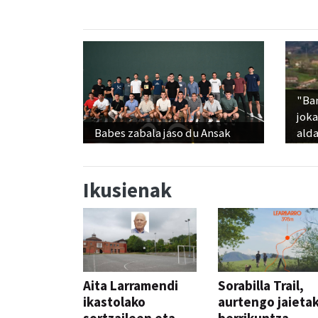
"Ba
jok
Babes zabala jaso du Ansak
alda
Ikusienak
Aita Larramendi
Sorabilla Trail,
ikastolako
aurtengo jaieta
sortzaileen eta
berrikuntza