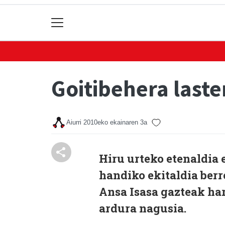
Goitibehera laste
Aiurri
2010eko ekainaren 3a
Hiru urteko etenaldia e
handiko ekitaldia berre
Ansa Isasa gazteak har
ardura nagusia.