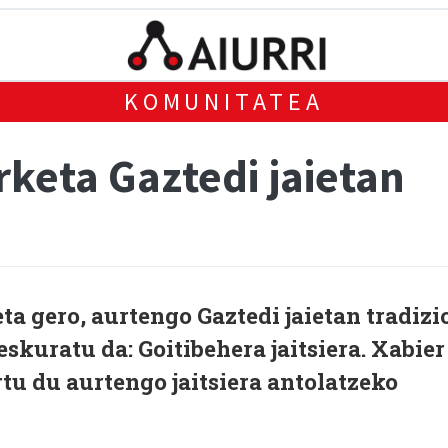
KOMUNITATEA
rketa Gaztedi jaietan
ta gero, aurtengo Gaztedi jaietan tradizi
skuratu da: Goitibehera jaitsiera. Xabier
tu du aurtengo jaitsiera antolatzeko