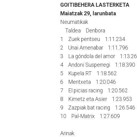
GOITIBEHERA LASTERKETA
Maiatzak 29, larunbata
Neumatikak
Taldea Denbora
1 Zuek pentseu 1:11.234
2 Unai Amenabar 1:11.796
3 La góndola del amor 1:13.2
4 Andoni Susperregi 1:18.390
5 Kupela RT 1:18.562
6 Mentxeta 1:20.046
7 El picias racing 1:20.562
8 Kimetz eta Asier 1:23.953
9 Zazpiak bat racing 1.26.546
10 Pal-Matrix 1:27.609
Arinak