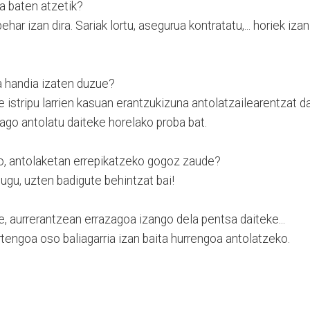
a baten atzetik?
har izan dira. Sariak lortu, asegurua kontratatu,... horiek izan
ka handia izaten duzue?
 istripu larrien kasuan erantzukizuna antolatzailearentzat da
iago antolatu daiteke horelako proba bat.
o, antolaketan errepikatzeko gogoz zaude?
dugu, uzten badigute behintzat bai!
e, aurrerantzean errazagoa izango dela pentsa daiteke...
rtengoa oso baliagarria izan baita hurrengoa antolatzeko.