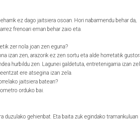
eharrik ez dago jaitsiera osoan. Hori nabarmendu behar da,
arrez frenoari eman behar zaio eta.
detik zer nola joan zen eguna?
ona izan zen, arazorik ez zen sortu eta alde horretatik gustor
dea hurbildu zen. Lagunei galdetuta, entretenigarria izan ze
leentzat ere atsegina izan zela.
orrelako jaitsiera batean?
lometro orduko bai.
era duzulako gehienbat. Eta baita zuk egindako tramankuluan