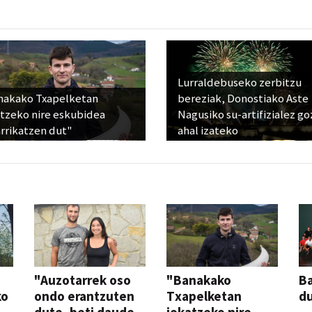
Lurraldebuseko zerbitzu
nakako Txapelketan
bereziak, Donostiako Aste
atzeko nire eskubidea
Nagusiko su-artifizialez g
rrikatzen dut"
ahal izateko
"Auzotarrek oso
"Banakako
Ba
ko
ondo erantzuten
Txapelketan
d
dute, beti daude
jokatzeko nire