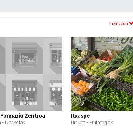
Erantzun
 Formazio Zentroa
Itxaspe
a
- Ikasketak
Urnieta
- Frutategiak