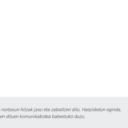
ortasun hitzak jaso eta zabaltzen ditu. Harpidedun eginda,
tzen dituen komunikabidea babestuko duzu.