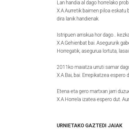
Lan handia al dago horrelako prob
X.A.Aurretik baimen piloa eskatu be
dira lanik handienak.
Istripuen arriskua hor dago... kez
X.A.Gehienbat bai. Asegururik gabe
Horregatik, asegurua lortuta, lasa
2011ko maiatza urruti samar dag
X.A.Bai, bai. Errepikatzea espero 
Etena eta gero martxan jarri duzu
X.A.Horrela izatea espero dut. Au
URNIETAKO GAZTEDI JAIAK