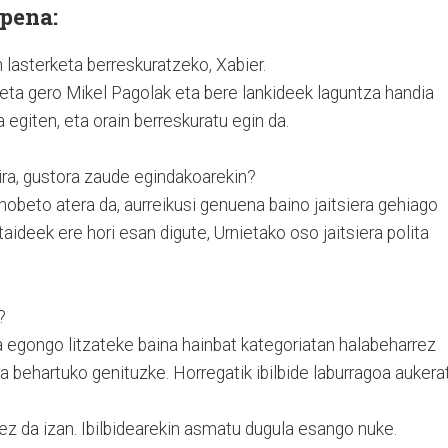
apena:
n lasterketa berreskuratzeko, Xabier.
 eta gero Mikel Pagolak eta bere lankideek laguntza handia
a egiten, eta orain berreskuratu egin da.
ira, gustora zaude egindakoarekin?
 hobeto atera da, aurreikusi genuena baino jaitsiera gehiago
aideek ere hori esan digute, Urnietako oso jaitsiera polita
?
ra egongo litzateke baina hainbat kategoriatan halabeharrez
tera behartuko genituzke. Horregatik ibilbide laburragoa aukera
k ez da izan. Ibilbidearekin asmatu dugula esango nuke.