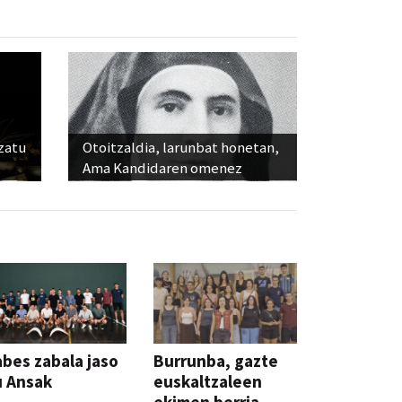
ozatu
Otoitzaldia, larunbat honetan,
Ama Kandidaren omenez
bes zabala jaso
Burrunba, gazte
u Ansak
euskaltzaleen
ekimen berria