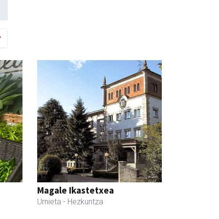
Magale Ikastetxea
Urnieta
- Hezkuntza