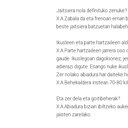
Jaitsiera nola definituko zenuke?
X.A.Zabala da eta frenoari eman b
beste jaitsiera batzuetan halabeh
Ikusleen eta parte hartzaileen al
X.A.Parte hartzaileen jarrera oso 
gaude. Ikuslegoari dagokionez, jen
adierazi digute. Esango nuke ikus
Zer nolako abiadura har daiteke h
X.A.Behekaldera iristean 70-80 ki
Eta zer dela eta goitibeherak?
X.A.Abiadura bizian ibiltzeko auk
jaisten zarelako.