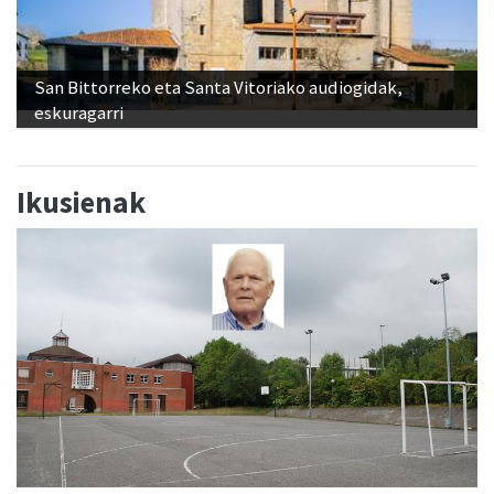
San Bittorreko eta Santa Vitoriako audiogidak,
eskuragarri
Ikusienak