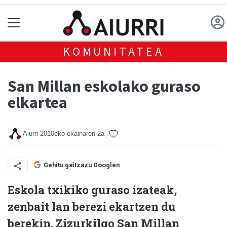
KOMUNITATEA
San Millan eskolako guraso
elkartea
Aiurri
2010eko ekainaren 2a
Gehitu gaitzazu Googlen
Eskola txikiko guraso izateak,
zenbait lan berezi ekartzen du
berekin. Zizurkilgo San Millan