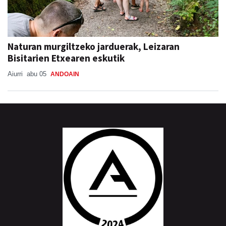
Naturan murgiltzeko jarduerak, Leizaran
Bisitarien Etxearen eskutik
Aiurri
abu 05
ANDOAIN