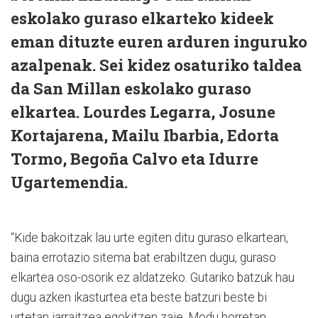
eskolako guraso elkarteko kideek
eman dituzte euren arduren inguruko
azalpenak. Sei kidez osaturiko taldea
da San Millan eskolako guraso
elkartea. Lourdes Legarra, Josune
Kortajarena, Mailu Ibarbia, Edorta
Tormo, Begoña Calvo eta Idurre
Ugartemendia.
“Kide bakoitzak lau urte egiten ditu guraso elkartean,
baina errotazio sitema bat erabiltzen dugu, guraso
elkartea oso-osorik ez aldatzeko. Gutariko batzuk hau
dugu azken ikasturtea eta beste batzuri beste bi
urtetan jarraitzea egokitzen zaie. Modu horretan,