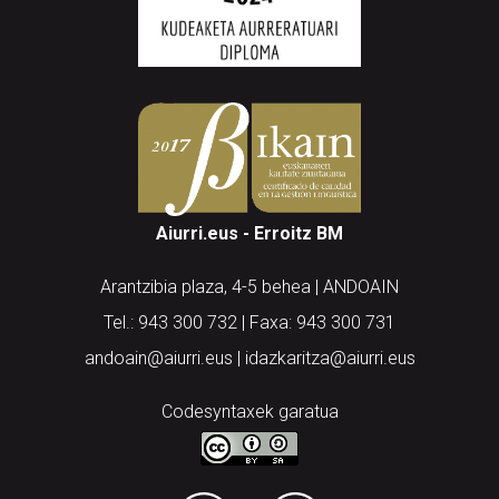
Aiurri.eus - Erroitz BM
Arantzibia plaza, 4-5 behea | ANDOAIN
Tel.: 943 300 732 | Faxa: 943 300 731
andoain@aiurri.eus | idazkaritza@aiurri.eus
Codesyntaxek garatua