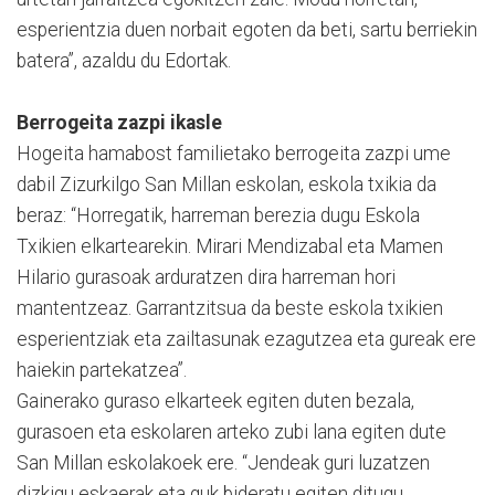
esperientzia duen norbait egoten da beti, sartu berriekin
batera”, azaldu du Edortak.
Berrogeita zazpi ikasle
Hogeita hamabost familietako berrogeita zazpi ume
dabil Zizurkilgo San Millan eskolan, eskola txikia da
beraz: “Horregatik, harreman berezia dugu Eskola
Txikien elkartearekin. Mirari Mendizabal eta Mamen
Hilario gurasoak arduratzen dira harreman hori
mantentzeaz. Garrantzitsua da beste eskola txikien
esperientziak eta zailtasunak ezagutzea eta gureak ere
haiekin partekatzea”.
Gainerako guraso elkarteek egiten duten bezala,
gurasoen eta eskolaren arteko zubi lana egiten dute
San Millan eskolakoek ere. “Jendeak guri luzatzen
dizkigu eskaerak eta guk bideratu egiten ditugu.