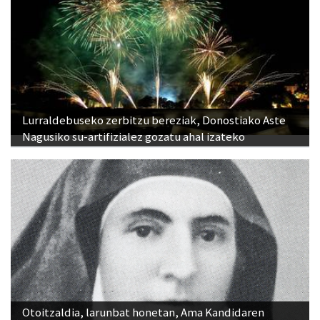
Lurraldebuseko zerbitzu bereziak, Donostiako Aste
Nagusiko su-artifizialez gozatu ahal izateko
Otoitzaldia, larunbat honetan, Ama Kandidaren