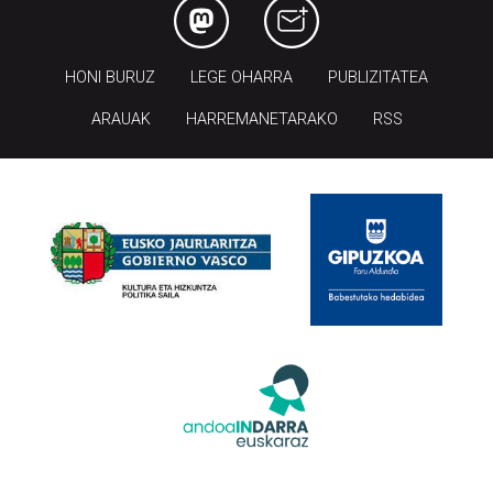
HONI BURUZ
LEGE OHARRA
PUBLIZITATEA
ARAUAK
HARREMANETARAKO
RSS