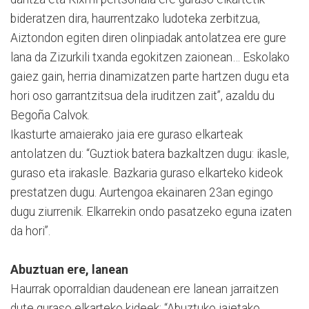
bideratzen dira, haurrentzako ludoteka zerbitzua,
Aiztondon egiten diren olinpiadak antolatzea ere gure
lana da Zizurkili txanda egokitzen zaionean… Eskolako
gaiez gain, herria dinamizatzen parte hartzen dugu eta
hori oso garrantzitsua dela iruditzen zait”, azaldu du
Begoña Calvok.
Ikasturte amaierako jaia ere guraso elkarteak
antolatzen du: “Guztiok batera bazkaltzen dugu: ikasle,
guraso eta irakasle. Bazkaria guraso elkarteko kideok
prestatzen dugu. Aurtengoa ekainaren 23an egingo
dugu ziurrenik. Elkarrekin ondo pasatzeko eguna izaten
da hori”.
Abuztuan ere, lanean
Haurrak oporraldian daudenean ere lanean jarraitzen
dute guraso elkarteko kideek: “Abuztuko jaietako