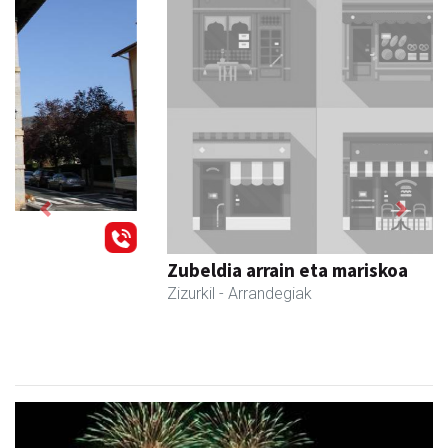
Previous
Next
Zubeldia arrain eta mariskoa
Zizurkil
- Arrandegiak