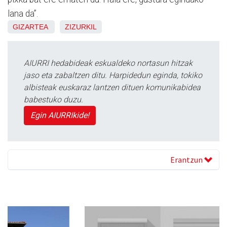
lana da”.
GIZARTEA
ZIZURKIL
AIURRI hedabideak eskualdeko nortasun hitzak
jaso eta zabaltzen ditu. Harpidedun eginda, tokiko
albisteak euskaraz lantzen dituen komunikabidea
babestuko duzu.
Egin AIURRIkide!
Erantzun