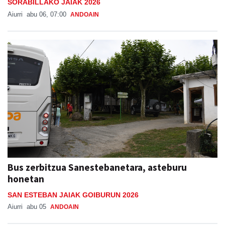
SORABILLAKO JAIAK 2026
Aiurri
abu 06, 07:00
ANDOAIN
Bus zerbitzua Sanestebanetara, asteburu
honetan
SAN ESTEBAN JAIAK GOIBURUN 2026
Aiurri
abu 05
ANDOAIN