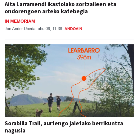
Aita Larramendi ikastolako sortzaileen eta
ondorengoen arteko katebegia
IN MEMORIAM
Jon Ander Ubeda
abu 06, 11:38
ANDOAIN
Sorabilla Trail, aurtengo jaietako berrikuntza
nagusia