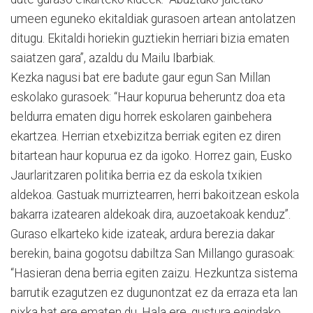
umeen eguneko ekitaldiak gurasoen artean antolatzen
ditugu. Ekitaldi horiekin guztiekin herriari bizia ematen
saiatzen gara”, azaldu du Mailu Ibarbiak.
Kezka nagusi bat ere badute gaur egun San Millan
eskolako gurasoek: “Haur kopurua beheruntz doa eta
beldurra ematen digu horrek eskolaren gainbehera
ekartzea. Herrian etxebizitza berriak egiten ez diren
bitartean haur kopurua ez da igoko. Horrez gain, Eusko
Jaurlaritzaren politika berria ez da eskola txikien
aldekoa. Gastuak murriztearren, herri bakoitzean eskola
bakarra izatearen aldekoak dira, auzoetakoak kenduz”.
Guraso elkarteko kide izateak, ardura berezia dakar
berekin, baina gogotsu dabiltza San Millango gurasoak:
“Hasieran dena berria egiten zaizu. Hezkuntza sistema
barrutik ezagutzen ez dugunontzat ez da erraza eta lan
pixka bat ere ematen du. Hala ere, gustura egindako