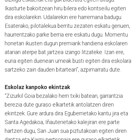
Ikasturte bakoitzean hiru bilera edo kontseilu egiten
dira eskolarekin. Udalarekin ere harremana badugu.
Esaterako, pilotalekua berritu zezaten eskatu genuen,
haurrentzako parke berria ere eskatu dugu. Momentu
honetan ikusten dugun premiarik handiena eskolaren
atarian aterpe bat jartzea izango litzateke. Izan ere,
euria egiten duenean umeak busti egiten dira eskolara
sartzeko zain dauden bitartean”, azpimarratu dute.
Eskolaz kanpoko ekintzak
“Zizurkil Goia bezalako herri txiki batean, garrantzia
berezia dute guraso elkartetik antolatzen diren
ekintzek. Gure ardura dira Eguberrietako kantu jira eta
Santa Agedakoa, Iñauterietako kalejiran ere parte
hartzen dugu, San Juan sua piztutakoan egiten diren
dantza eta Kixmi pertsonaia ere guraso elkartetik