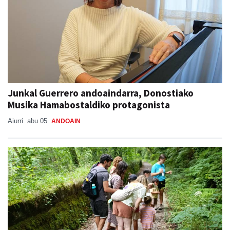
Junkal Guerrero andoaindarra, Donostiako
Musika Hamabostaldiko protagonista
Aiurri
abu 05
ANDOAIN