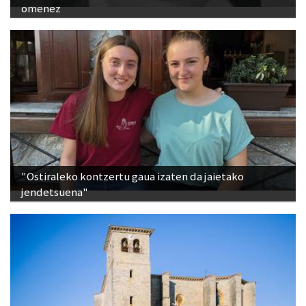
omenez
"Ostiraleko kontzertu gaua izaten da jaietako
jendetsuena"