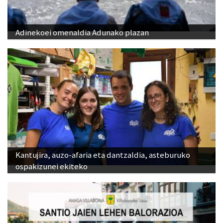
Adinekoei omenaldia Adunako plazan
Kantujira, auzo-afaria eta dantzaldia, asteburuko
ospakizunei ekiteko