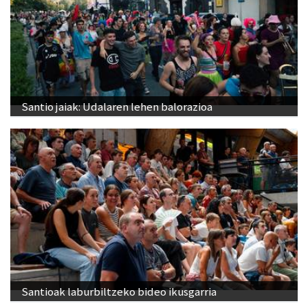
Santio jaiak: Udalaren lehen balorazioa
Santioak laburbiltzeko bideo ikusgarria