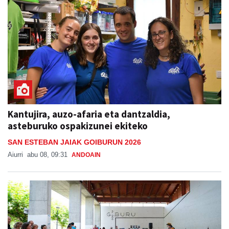
Kantujira, auzo-afaria eta dantzaldia,
asteburuko ospakizunei ekiteko
SAN ESTEBAN JAIAK GOIBURUN 2026
Aiurri
abu 08, 09:31
ANDOAIN