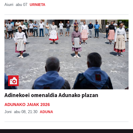
Aiurri
abu 07
URNIETA
Adinekoei omenaldia Adunako plazan
ADUNAKO JAIAK 2026
Joni
abu 08, 21:30
ADUNA