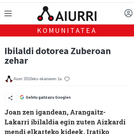
KOMUNITATEA
Ibilaldi dotorea Zuberoan
zehar
Aiurri
2010eko ekainaren 1a
Gehitu gaitzazu Googlen
Joan zen igandean, Arangaitz-
Lakarri ibilaldia egin zuten Aizkardi
mendi elkarteko kideek, Iratiko