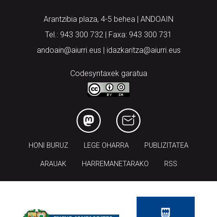
Arantzibia plaza, 4-5 behea | ANDOAIN
Tel.: 943 300 732 | Faxa: 943 300 731
andoain@aiurri.eus | idazkaritza@aiurri.eus
Codesyntaxek garatua
HONI BURUZ
LEGE OHARRA
PUBLIZITATEA
ARAUAK
HARREMANETARAKO
RSS