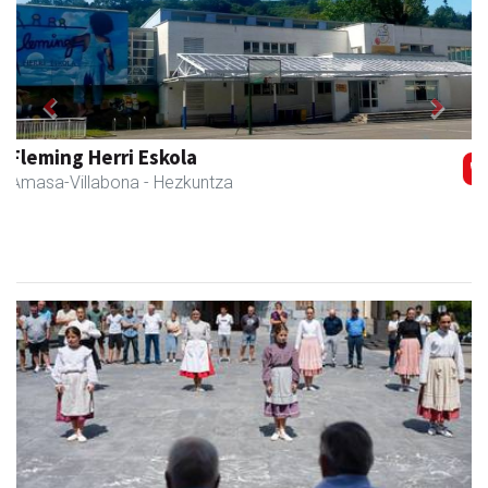
Previous
Next
Erniobea BHI
Amasa-Villabona
- Hezkuntza