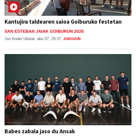
Kantujira taldearen saioa Goiburuko festetan
SAN ESTEBAN JAIAK GOIBURUN 2026
Jon Ander Ubeda
abu 07, 20:37
ANDOAIN
Babes zabala jaso du Ansak