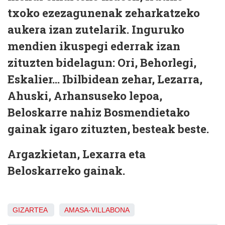
txoko ezezagunenak zeharkatzeko
aukera izan zutelarik. Inguruko
mendien ikuspegi ederrak izan
zituzten bidelagun: Ori, Behorlegi,
Eskalier... Ibilbidean zehar, Lezarra,
Ahuski, Arhansuseko lepoa,
Beloskarre nahiz Bosmendietako
gainak igaro zituzten, besteak beste.
Argazkietan, Lexarra eta
Beloskarreko gainak.
GIZARTEA
AMASA-VILLABONA