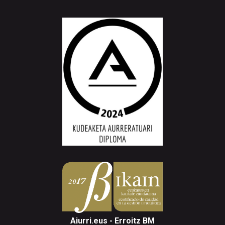
Aiurri.eus - Erroitz BM