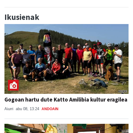
Ikusienak
Gogoan hartu dute Katto Amilibia kultur eragilea
Aiurri
abu 08, 13:24
ANDOAIN