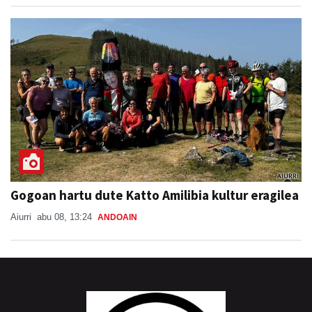
Jon Ander Ubeda
abu 07, 20:37
ANDOAIN
Gogoan hartu dute Katto Amilibia kultur eragilea
Aiurri
abu 08, 13:24
ANDOAIN