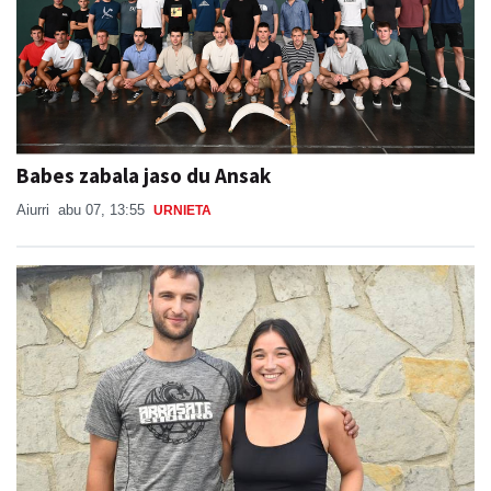
Babes zabala jaso du Ansak
Aiurri
abu 07, 13:55
URNIETA