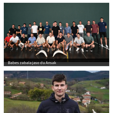
ospakizunei ekiteko
Babes zabala jaso du Ansak