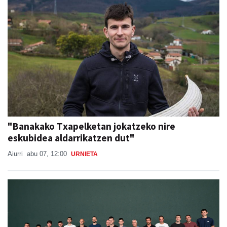
Ikusienak
"Banakako Txapelketan jokatzeko nire
eskubidea aldarrikatzen dut"
Aiurri
abu 07, 12:00
URNIETA