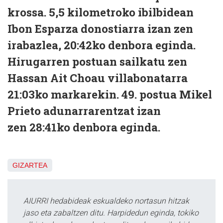
krossa. 5,5 kilometroko ibilbidean
Ibon Esparza
donostiarra izan zen
irabazlea, 20:42ko denbora eginda.
Hirugarren postuan sailkatu zen
Hassan Ait Choau
villabonatarra
21:03ko markarekin. 49. postua
Mikel
Prieto
adunarrarentzat izan
zen 28:41ko denbora eginda.
GIZARTEA
AIURRI hedabideak eskualdeko nortasun hitzak
jaso eta zabaltzen ditu. Harpidedun eginda, tokiko