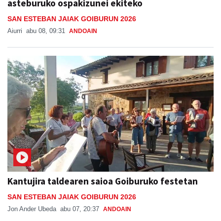
Kantujira, auzo-afaria eta dantzaldia,
asteburuko ospakizunei ekiteko
SAN ESTEBAN JAIAK GOIBURUN 2026
Aiurri
abu 08, 09:31
ANDOAIN
Kantujira taldearen saioa Goiburuko festetan
SAN ESTEBAN JAIAK GOIBURUN 2026