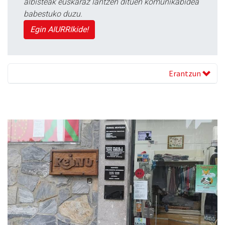
albisteak euskaraz lantzen dituen komunikabidea
babestuko duzu.
Egin AIURRIkide!
Erantzun