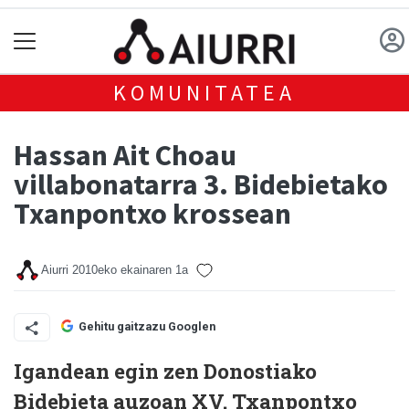
KOMUNITATEA
Hassan Ait Choau
villabonatarra 3. Bidebietako
Txanpontxo krossean
Aiurri
2010eko ekainaren 1a
Gehitu gaitzazu Googlen
Igandean egin zen Donostiako
Bidebieta auzoan XV. Txanpontxo