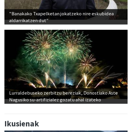
"Banakako Txapelketan jokatzeko nire eskubidea
aldarrikatzen dut"
Lurraldebuseko zerbitzu bereziak, Donostiako Aste
Nagusiko su-artifizialez gozatu ahal izateko