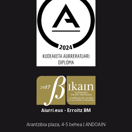
Aiurri.eus - Erroitz BM