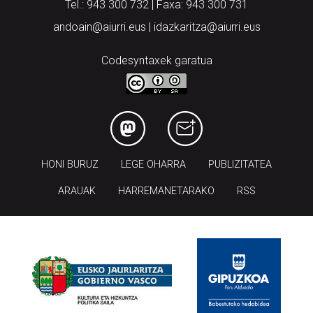
Arantzibia plaza, 4-5 behea | ANDOAIN
Tel.: 943 300 732 | Faxa: 943 300 731
andoain@aiurri.eus | idazkaritza@aiurri.eus
Codesyntaxek garatua
HONI BURUZ
LEGE OHARRA
PUBLIZITATEA
ARAUAK
HARREMANETARAKO
RSS