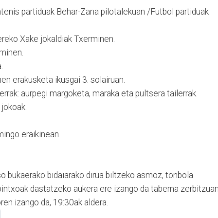
ntenis partiduak Behar-Zana pilotalekuan /Futbol partiduak
ereko Xake jokaldiak Txerminen.
rminen.
.
en erakusketa ikusgai 3. solairuan.
errak: aurpegi margoketa, maraka eta pultsera tailerrak.
 jokoak.
mingo eraikinean.
so bukaerako bidaiarako dirua biltzeko asmoz, tonbola
pintxoak dastatzeko aukera ere izango da taberna zerbitzuan
ren izango da, 19:30ak aldera.