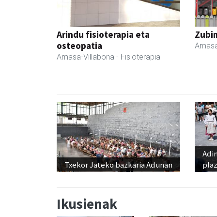
Arindu fisioterapia eta
Zubim
osteopatia
Amasa
Amasa-Villabona
- Fisioterapia
Adi
Txekor Jateko bazkaria Adunan
pla
Ikusienak