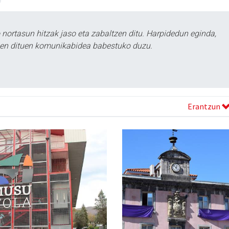
ortasun hitzak jaso eta zabaltzen ditu. Harpidedun eginda,
tzen dituen komunikabidea babestuko duzu.
Erantzun