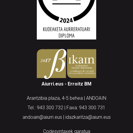
Aiurri.eus - Erroitz BM
Arantzibia plaza, 4-5 behea | ANDOAIN
Tel.: 943 300 732 | Faxa: 943 300 731
andoain@aiurri.eus | idazkaritza@aiurri.eus
Codesyntaxek garatua