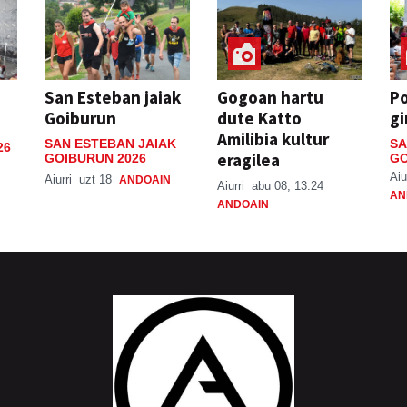
San Esteban jaiak
Gogoan hartu
P
Goiburun
dute Katto
gi
Amilibia kultur
SAN ESTEBAN JAIAK
SA
26
eragilea
GOIBURUN 2026
GO
Aiu
Aiurri
uzt 18
ANDOAIN
Aiurri
abu 08, 13:24
AN
ANDOAIN