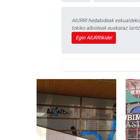
AIURRI hedabideak eskualdeko n
tokiko albisteak euskaraz lan
Egin AIURRIkide!