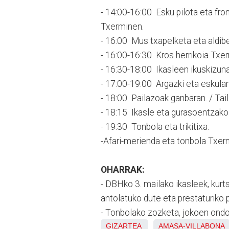
- 14:00-16:00 Esku pilota eta fro
Txerminen.
- 16:00 Mus txapelketa eta aldib
- 16:00-16:30 Kros herrikoia Txe
- 16:30-18:00 Ikasleen ikuskizuna
- 17:00-19:00 Argazki eta eskulan
- 18:00 Pailazoak ganbaran. / Tail
- 18:15 Ikasle eta gurasoentzako
- 19:30 Tonbola eta trikitixa.
-Afari-merienda eta tonbola Txer
OHARRAK:
- DBHko 3. mailako ikasleek, kurt
antolatuko dute eta prestaturiko 
- Tonbolako zozketa, jokoen ondo
GIZARTEA
AMASA-VILLABONA