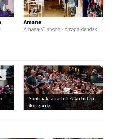
a
Amane
k
Amasa-Villabona
- Arropa-dendak
n
Santioak laburbiltzeko bideo
ikusgarria