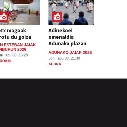
otx magoak
Adinekoei
rotu du goiza
omenaldia
Adunako plazan
N ESTEBAN JAIAK
IBURUN 2026
ADUNAKO JAIAK 2026
rri
abu 08, 16:28
Joni
abu 08, 21:30
DOAIN
ADUNA