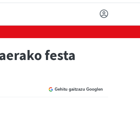
aerako festa
Gehitu gaitzazu Googlen