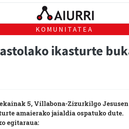
KOMUNITATEA
astolako ikasturte buk
 ekainak 5, Villabona-Zizurkilgo Jesusen
turte amaierako jaialdia ospatuko dute.
o egitaraua: