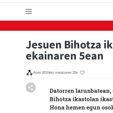
Jesuen Bihotza ik
ekainaren 5ean
Aiurri
2010eko maiatzaren 28a
Datorren larunbatean,
Bihotza ikastolan ikas
Hona hemen egun osok