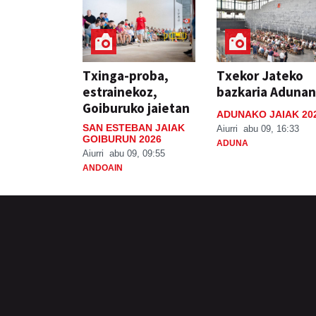
Txinga-proba,
Txekor Jateko
estrainekoz,
bazkaria Adunan
Goiburuko jaietan
ADUNAKO JAIAK 20
SAN ESTEBAN JAIAK
Aiurri
abu 09, 16:33
GOIBURUN 2026
ADUNA
Aiurri
abu 09, 09:55
ANDOAIN