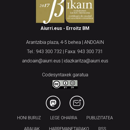
Aiurri.eus - Erroitz BM
Arantzibia plaza, 4-5 behea | ANDOAIN
Tel.: 943 300 732 | Faxa: 943 300 731
andoain@aiurri.eus | idazkaritza@aiurri.eus
Codesyntaxek garatua
HONI BURUZ
LEGE OHARRA
PUBLIZITATEA
ARAUAK
HARREMANETARAKO
RSS