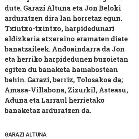
dute.
Garazi Altuna
eta
Jon Beloki
arduratzen dira lan horretaz egun.
Txintxo-txintxo, harpidedunari
aldizkaria etxeraino eramaten diete
banatzaileek. Andoaindarra da Jon
eta herriko harpidedunen buzoietan
egiten du banaketa hamabostean
behin. Garazi, berriz, Tolosakoa da;
Amasa-Villabona, Zizurkil, Asteasu,
Aduna eta Larraul herrietako
banaketaz arduratzen da.
GARAZI ALTUNA