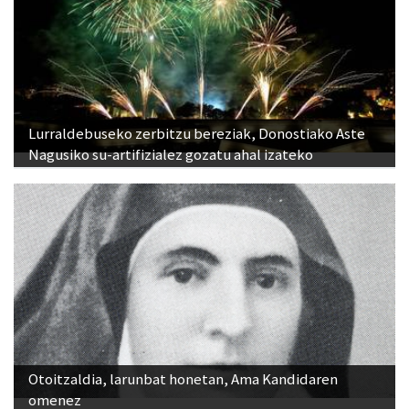
Lurraldebuseko zerbitzu bereziak, Donostiako Aste
Nagusiko su-artifizialez gozatu ahal izateko
Otoitzaldia, larunbat honetan, Ama Kandidaren
omenez