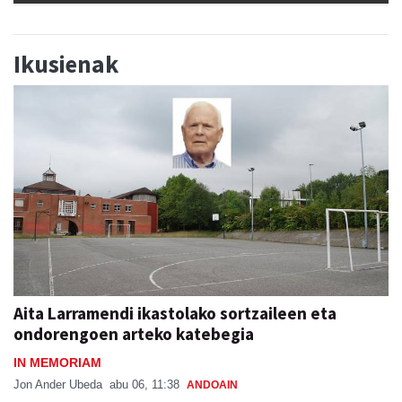
Ikusienak
Aita Larramendi ikastolako sortzaileen eta
ondorengoen arteko katebegia
IN MEMORIAM
Jon Ander Ubeda
abu 06, 11:38
ANDOAIN