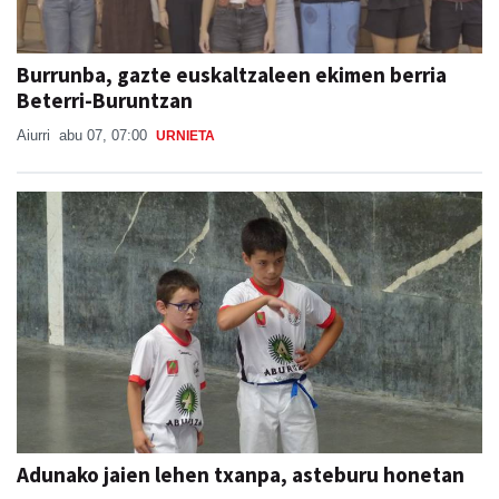
Burrunba, gazte euskaltzaleen ekimen berria
Beterri-Buruntzan
Aiurri
abu 07, 07:00
URNIETA
Adunako jaien lehen txanpa, asteburu honetan