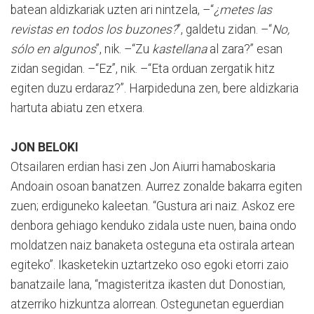
batean aldizkariak uzten ari nintzela, –“
¿metes las
revistas en todos los buzones?
”, galdetu zidan. –“
No,
sólo en algunos
”, nik. –“Zu
kastellana
al zara?” esan
zidan segidan. –“Ez”, nik. –“Eta orduan zergatik hitz
egiten duzu erdaraz?”. Harpideduna zen, bere aldizkaria
hartuta abiatu zen etxera.
JON BELOKI
Otsailaren erdian hasi zen Jon Aiurri hamaboskaria
Andoain osoan banatzen. Aurrez zonalde bakarra egiten
zuen; erdiguneko kaleetan. “Gustura ari naiz. Askoz ere
denbora gehiago kenduko zidala uste nuen, baina ondo
moldatzen naiz banaketa osteguna eta ostirala artean
egiteko”. Ikasketekin uztartzeko oso egoki etorri zaio
banatzaile lana, “magisteritza ikasten dut Donostian,
atzerriko hizkuntza alorrean. Ostegunetan eguerdian