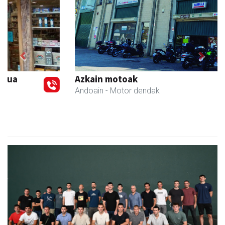
Previous
Next
Azkain motoak
Andoain
- Motor dendak