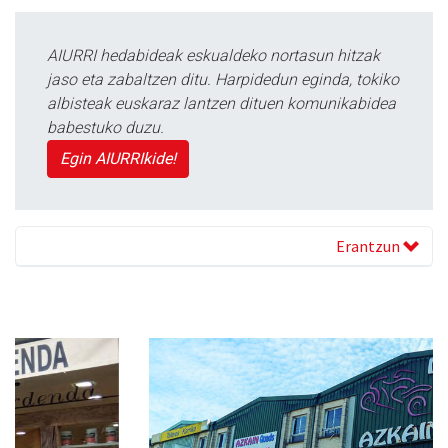
AIURRI hedabideak eskualdeko nortasun hitzak
jaso eta zabaltzen ditu. Harpidedun eginda, tokiko
albisteak euskaraz lantzen dituen komunikabidea
babestuko duzu.
Egin AIURRIkide!
Erantzun