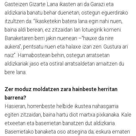
Gasteizen Gizarte Lana ikasten ari da Garazi eta
aldizkaria banatu behar duenetan, ostegun eguerdirako
itzultzen da. “Ikasketekin batera lana egin nahi nuen,
baina aldi berean, ez zitzaidan lan lotuegirik komeni.
Banaketaren berri jakin nuenean –“hauxe da nire
aukera”, pentsatu nuen eta halaxe izan zen. Gustura ari
naiz”. Hamabostean behin, ostegun arratsetan
aldizkariak jaso eta ostiral arratsaldetan amaitzen du
bere lana.
Zer moduz moldatzen zara hainbeste herritan
barrena?
Hasieran, horrenbeste helbide ikustea nahasgarria
egiten zitzaidan, baina hartu diot martxa pixkanaka. Kale
etxeetan eta baserrietan banatzen dut aldizkaria.
Baserrietako banaketa oso atsegina da; eskura ematen