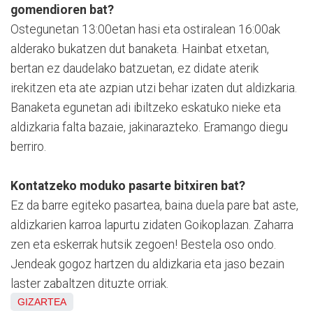
gomendioren bat?
Ostegunetan 13:00etan hasi eta ostiralean 16:00ak
alderako bukatzen dut banaketa. Hainbat etxetan,
bertan ez daudelako batzuetan, ez didate aterik
irekitzen eta ate azpian utzi behar izaten dut aldizkaria.
Banaketa egunetan adi ibiltzeko eskatuko nieke eta
aldizkaria falta bazaie, jakinarazteko. Eramango diegu
berriro.
Kontatzeko moduko pasarte bitxiren bat?
Ez da barre egiteko pasartea, baina duela pare bat aste,
aldizkarien karroa lapurtu zidaten Goikoplazan. Zaharra
zen eta eskerrak hutsik zegoen! Bestela oso ondo.
Jendeak gogoz hartzen du aldizkaria eta jaso bezain
laster zabaltzen dituzte orriak.
GIZARTEA