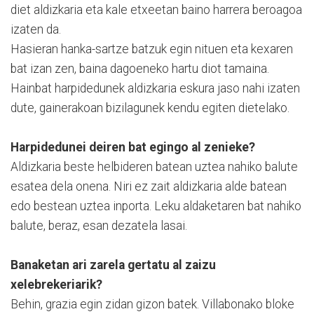
diet aldizkaria eta kale etxeetan baino harrera beroagoa
izaten da.
Hasieran hanka-sartze batzuk egin nituen eta kexaren
bat izan zen, baina dagoeneko hartu diot tamaina.
Hainbat harpidedunek aldizkaria eskura jaso nahi izaten
dute, gainerakoan bizilagunek kendu egiten dietelako.
Harpidedunei deiren bat egingo al zenieke?
Aldizkaria beste helbideren batean uztea nahiko balute
esatea dela onena. Niri ez zait aldizkaria alde batean
edo bestean uztea inporta. Leku aldaketaren bat nahiko
balute, beraz, esan dezatela lasai.
Banaketan ari zarela gertatu al zaizu
xelebrekeriarik?
Behin, grazia egin zidan gizon batek. Villabonako bloke