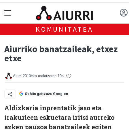
KOMUNITATEA
Aiurriko banatzaileak, etxez
etxe
Aiurri
2010eko maiatzaren 19a
Gehitu gaitzazu Googlen
Aldizkaria inprentatik jaso eta
irakurleen eskuetara iritsi aurreko
azken pausoa banatzaileek egiten