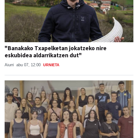
"Banakako Txapelketan jokatzeko nire
eskubidea aldarrikatzen dut"
Aiurri
abu 07, 12:00
URNIETA