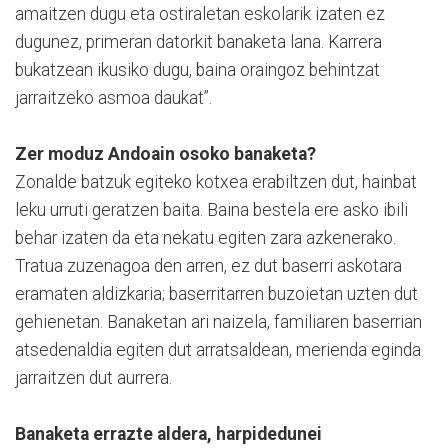
amaitzen dugu eta ostiraletan eskolarik izaten ez
dugunez, primeran datorkit banaketa lana. Karrera
bukatzean ikusiko dugu, baina oraingoz behintzat
jarraitzeko asmoa daukat”.
Zer moduz Andoain osoko banaketa?
Zonalde batzuk egiteko kotxea erabiltzen dut, hainbat
leku urruti geratzen baita. Baina bestela ere asko ibili
behar izaten da eta nekatu egiten zara azkenerako.
Tratua zuzenagoa den arren, ez dut baserri askotara
eramaten aldizkaria; baserritarren buzoietan uzten dut
gehienetan. Banaketan ari naizela, familiaren baserrian
atsedenaldia egiten dut arratsaldean, merienda eginda
jarraitzen dut aurrera.
Banaketa errazte aldera, harpidedunei