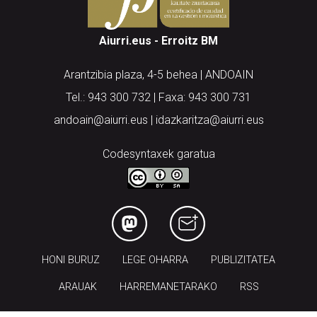
Aiurri.eus - Erroitz BM
Arantzibia plaza, 4-5 behea | ANDOAIN
Tel.: 943 300 732 | Faxa: 943 300 731
andoain@aiurri.eus | idazkaritza@aiurri.eus
Codesyntaxek garatua
HONI BURUZ
LEGE OHARRA
PUBLIZITATEA
ARAUAK
HARREMANETARAKO
RSS