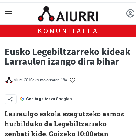
KOMUNITATEA
Eusko Legebiltzarreko kideak
Larraulen izango dira bihar
Aiurri
2010eko maiatzaren 18a
Gehitu gaitzazu Googlen
Larraulgo eskola ezagutzeko asmoz
hurbilduko da Legebiltzarreko
zenbati kide. Goizeko 10:00etan