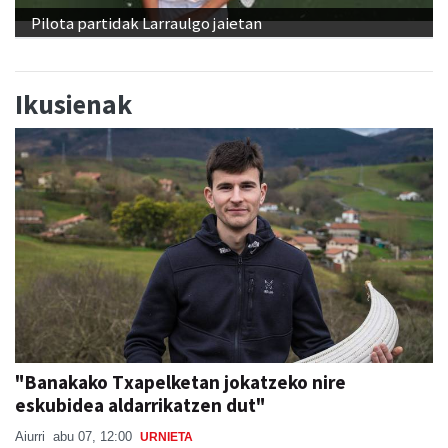
Pilota partidak Larraulgo jaietan
Ikusienak
"Banakako Txapelketan jokatzeko nire
eskubidea aldarrikatzen dut"
Aiurri
abu 07, 12:00
URNIETA