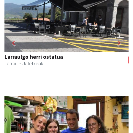
Previous
Next
Amonarriz iturgintza S. L.
Larraul
- Iturgintza