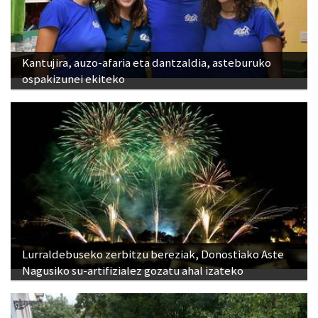
Kantujira, auzo-afaria eta dantzaldia, asteburuko
ospakizunei ekiteko
Lurraldebuseko zerbitzu bereziak, Donostiako Aste
Nagusiko su-artifizialez gozatu ahal izateko