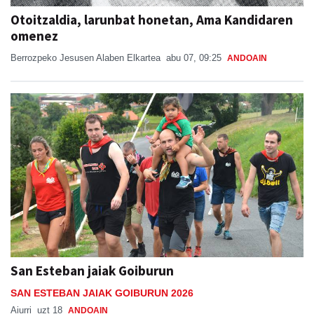
Otoitzaldia, larunbat honetan, Ama Kandidaren
omenez
Berrozpeko Jesusen Alaben Elkartea
abu 07, 09:25
ANDOAIN
San Esteban jaiak Goiburun
SAN ESTEBAN JAIAK GOIBURUN 2026
Aiurri
uzt 18
ANDOAIN