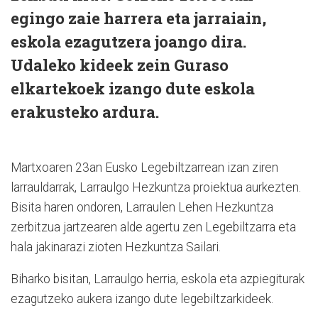
egingo zaie harrera eta jarraiain,
eskola ezagutzera joango dira.
Udaleko kideek zein Guraso
elkartekoek izango dute eskola
erakusteko ardura.
Martxoaren 23an Eusko Legebiltzarrean izan ziren
larrauldarrak, Larraulgo Hezkuntza proiektua aurkezten.
Bisita haren ondoren, Larraulen Lehen Hezkuntza
zerbitzua jartzearen alde agertu zen Legebiltzarra eta
hala jakinarazi zioten Hezkuntza Sailari.
Biharko bisitan, Larraulgo herria, eskola eta azpiegiturak
ezagutzeko aukera izango dute legebiltzarkideek.