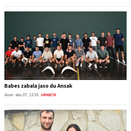
Babes zabala jaso du Ansak
Aiurri
abu 07, 13:55
URNIETA