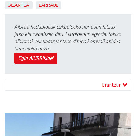
GIZARTEA
LARRAUL
AIURRI hedabideak eskualdeko nortasun hitzak
jaso eta zabaltzen ditu. Harpidedun eginda, tokiko
albisteak euskaraz lantzen dituen komunikabidea
babestuko duzu.
Egin AIURRIkide!
Erantzun