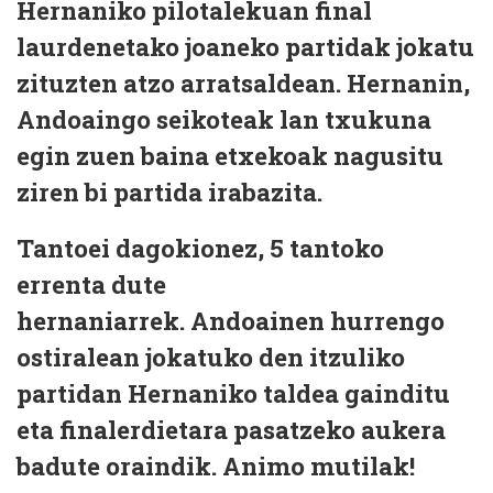
Hernaniko pilotalekuan final
laurdenetako joaneko partidak jokatu
zituzten atzo arratsaldean. Hernanin,
Andoaingo seikoteak lan txukuna
egin zuen baina etxekoak nagusitu
ziren bi partida irabazita.
Tantoei dagokionez, 5 tantoko
errenta dute
hernaniarrek. Andoainen hurrengo
ostiralean jokatuko den itzuliko
partidan Hernaniko taldea gainditu
eta finalerdietara pasatzeko aukera
badute oraindik. Animo mutilak!