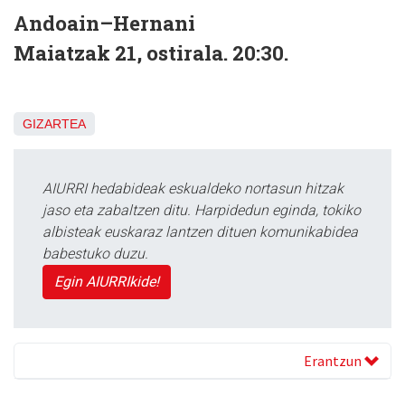
Andoain–Hernani
Maiatzak 21, ostirala. 20:30.
GIZARTEA
AIURRI hedabideak eskualdeko nortasun hitzak
jaso eta zabaltzen ditu. Harpidedun eginda, tokiko
albisteak euskaraz lantzen dituen komunikabidea
babestuko duzu.
Egin AIURRIkide!
Erantzun