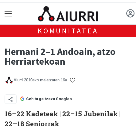
KOMUNITATEA
Hernani 2–1 Andoain, atzo
Herriartekoan
Aiurri
2010eko maiatzaren 16a
Gehitu gaitzazu Googlen
16–22 Kadeteak | 22–15 Jubenilak |
22–18 Seniorrak