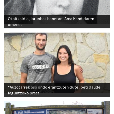
Otoitzaldia, larunbat honetan, Ama Kandidaren
omenez
"Auzotarrek oso ondo erantzuten dute, beti daude
laguntzeko prest"