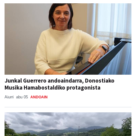
Junkal Guerrero andoaindarra, Donostiako
Musika Hamabostaldiko protagonista
Aiurri
abu 05
ANDOAIN