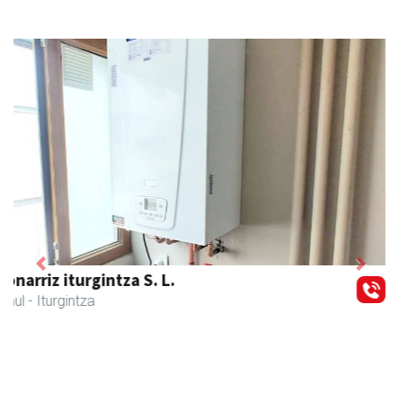
Previous
Next
CESA Formazio Zentroa
Urnieta
- Ikasketak