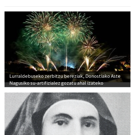
Lurraldebuseko zerbitzu bereziak, Donostiako Aste
Nagusiko su-artifizialez gozatu ahal izateko