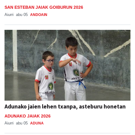
SAN ESTEBAN JAIAK GOIBURUN 2026
Aiurri
abu 05
ANDOAIN
Adunako jaien lehen txanpa, asteburu honetan
ADUNAKO JAIAK 2026
Aiurri
abu 05
ADUNA