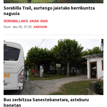
Sorabilla Trail, aurtengo jaietako berrikuntza
nagusia
SORABILLAKO JAIAK 2026
Aiurri
abu 06, 07:00
ANDOAIN
Bus zerbitzua Sanestebanetara, asteburu
honetan