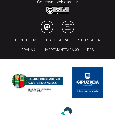
Codesyntaxek garatua
HONI BURUZ
LEGE OHARRA
PUBLIZITATEA
ARAUAK
HARREMANETARAKO
RSS