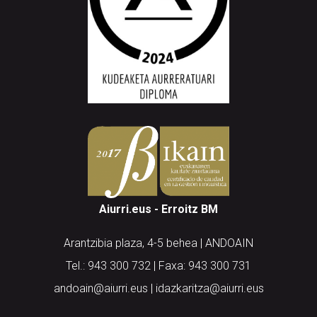
Aiurri.eus - Erroitz BM
Arantzibia plaza, 4-5 behea | ANDOAIN
Tel.: 943 300 732 | Faxa: 943 300 731
andoain@aiurri.eus | idazkaritza@aiurri.eus