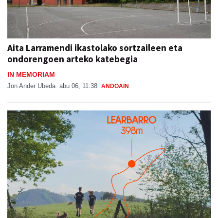
Aita Larramendi ikastolako sortzaileen eta
ondorengoen arteko katebegia
IN MEMORIAM
Jon Ander Ubeda
abu 06, 11:38
ANDOAIN