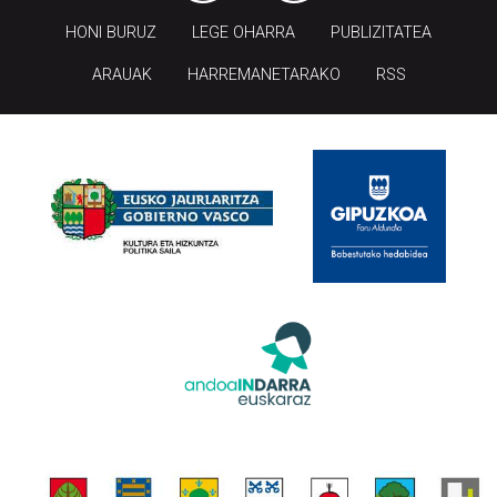
HONI BURUZ
LEGE OHARRA
PUBLIZITATEA
ARAUAK
HARREMANETARAKO
RSS