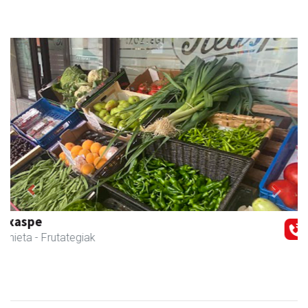
Previous
Next
Txortu mekanizaketa eta muntaketa
Asteasu
- Mekanizatuak