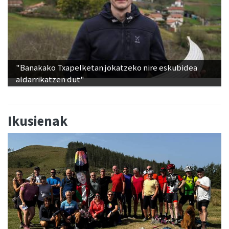
"Banakako Txapelketan jokatzeko nire eskubidea
aldarrikatzen dut"
Ikusienak