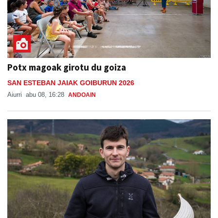
Potx magoak girotu du goiza
SAN ESTEBAN JAIAK GOIBURUN 2026
Aiurri
abu 08, 16:28
ANDOAIN