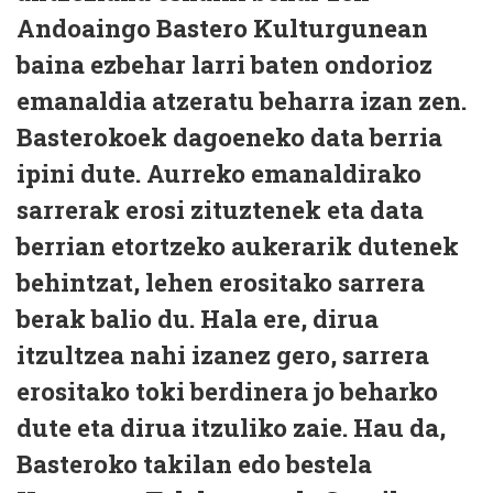
Andoaingo Bastero Kulturgunean
baina ezbehar larri baten ondorioz
emanaldia atzeratu beharra izan zen.
Basterokoek dagoeneko data berria
ipini dute. Aurreko emanaldirako
sarrerak erosi zituztenek eta data
berrian etortzeko aukerarik dutenek
behintzat, lehen erositako sarrera
berak balio du. Hala ere, dirua
itzultzea nahi izanez gero, sarrera
erositako toki berdinera jo beharko
dute eta dirua itzuliko zaie. Hau da,
Basteroko takilan edo bestela