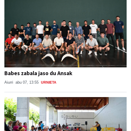
Babes zabala jaso du Ansak
Aiurri
abu 07, 13:55
URNIETA