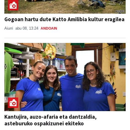
Gogoan hartu dute Katto Amilibia kultur eragilea
Aiurri
abu 08, 13:24
ANDOAIN
Kantujira, auzo-afaria eta dantzaldia,
asteburuko ospakizunei ekiteko