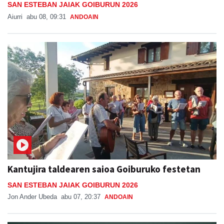
SAN ESTEBAN JAIAK GOIBURUN 2026
Aiurri
abu 08, 09:31
ANDOAIN
Kantujira taldearen saioa Goiburuko festetan
SAN ESTEBAN JAIAK GOIBURUN 2026
Jon Ander Ubeda
abu 07, 20:37
ANDOAIN