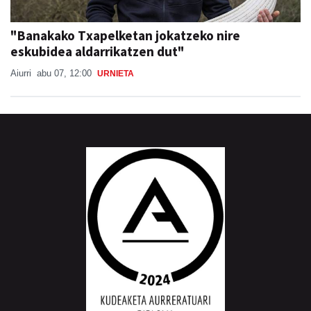
"Banakako Txapelketan jokatzeko nire
eskubidea aldarrikatzen dut"
Aiurri
abu 07, 12:00
URNIETA