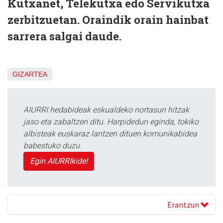
Kutxanet, Telekutxa edo Servikutxa
zerbitzuetan. Oraindik orain hainbat
sarrera salgai daude.
GIZARTEA
AIURRI hedabideak eskualdeko nortasun hitzak
jaso eta zabaltzen ditu. Harpidedun eginda, tokiko
albisteak euskaraz lantzen dituen komunikabidea
babestuko duzu.
Egin AIURRIkide!
Erantzun