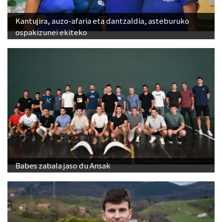
Kantujira, auzo-afaria eta dantzaldia, asteburuko
ospakizunei ekiteko
Babes zabala jaso du Ansak