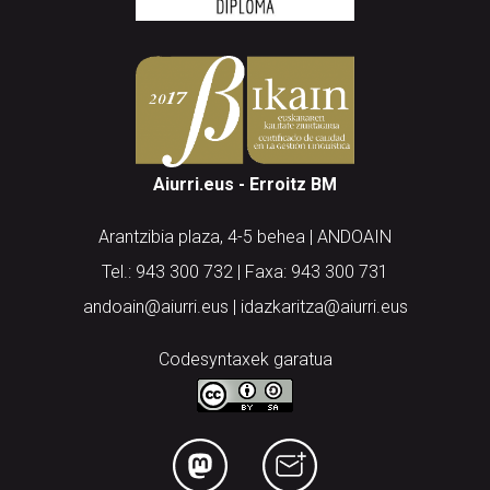
Aiurri.eus - Erroitz BM
Arantzibia plaza, 4-5 behea | ANDOAIN
Tel.: 943 300 732 | Faxa: 943 300 731
andoain@aiurri.eus | idazkaritza@aiurri.eus
Codesyntaxek garatua