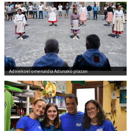
Adinekoei omenaldia Adunako plazan