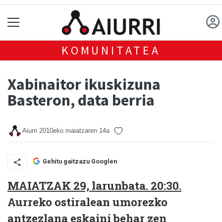
KOMUNITATEA
Xabinaitor ikuskizuna
Basteron, data berria
Aiurri
2010eko maiatzaren 14a
Gehitu gaitzazu Googlen
MAIATZAK 29, larunbata. 20:30.
Aurreko ostiralean umorezko
antzezlana eskaini behar zen