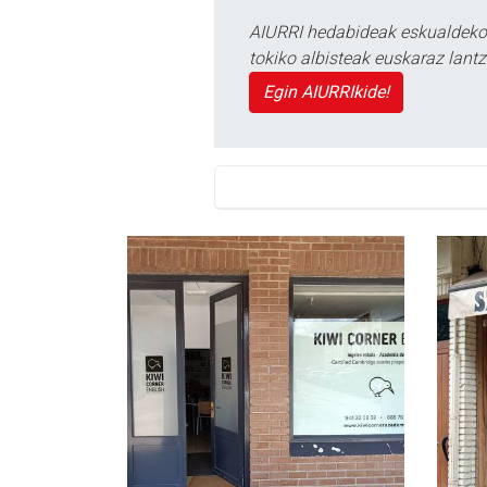
AIURRI hedabideak eskualdeko n
tokiko albisteak euskaraz lan
Egin AIURRIkide!