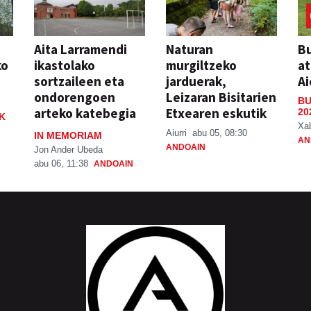
Aita Larramendi
Naturan
Bu
ko
ikastolako
murgiltzeko
at
sortzaileen eta
jarduerak,
Ai
ondorengoen
Leizaran Bisitarien
BU
arteko katebegia
Etxearen eskutik
20
K
Xa
Aiurri
abu 05, 08:30
IN MEMORIAM
AN
ANDOAIN
Jon Ander Ubeda
abu 06, 11:38
ANDOAIN