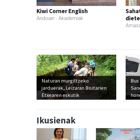
Kiwi Corner English
Sahat
diete
Andoain
- Akademiak
Amasa
Naturan murgiltzeko
Bus
jarduerak, Leizaran Bisitarien
San
Etxearen eskutik
hon
Ikusienak