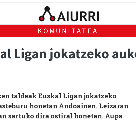
KOMUNITATEA
al Ligan jokatzeko auk
ken taldeak Euskal Ligan jokatzeko
 asteburu honetan Andoainen. Leizaran
an sartuko dira ostiral honetan. Aupa