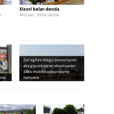
Xixori belar-denda
k
Andoain
- Belar-denda
Dei egiten diegu donostiarrei
eta gipuzkoarrei abuztuaren
14ko mobilizazioan parte
ena
hartzera