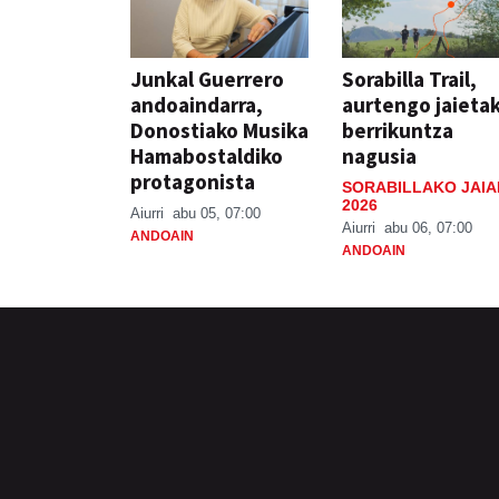
Junkal Guerrero
Sorabilla Trail,
andoaindarra,
aurtengo jaieta
Donostiako Musika
berrikuntza
Hamabostaldiko
nagusia
protagonista
SORABILLAKO JAIA
2026
Aiurri
abu 05, 07:00
Aiurri
abu 06, 07:00
ANDOAIN
ANDOAIN