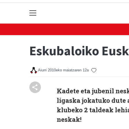
Eskubaloiko Eusk
Aiurri
2010eko maiatzaren 12a
Kadete eta jubenil nes
ligaska jokatuko dute
klubeko 2 taldeak lehi
neskak!