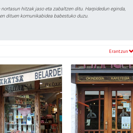
ortasun hitzak jaso eta zabaltzen ditu. Harpidedun eginda,
tzen dituen komunikabidea babestuko duzu.
Erantzun