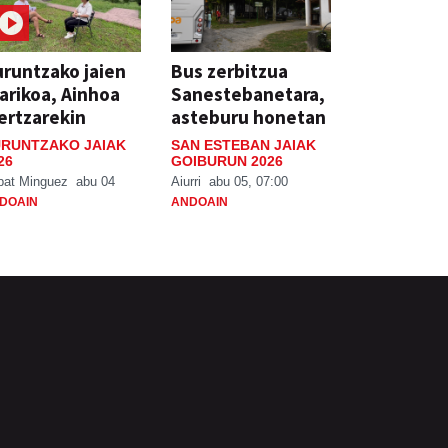
runtzako jaien
Bus zerbitzua
arikoa, Ainhoa
Sanestebanetara,
ertzarekin
asteburu honetan
RUNTZAKO JAIAK
SAN ESTEBAN JAIAK
26
GOIBURUN 2026
bat Minguez
abu 04
Aiurri
abu 05, 07:00
DOAIN
ANDOAIN