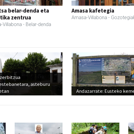
sa belar-denda eta
Amasa kafetegia
tika zentrua
Amasa-Villabona
- Gozotegia
-Villabona
- Belar-denda
 zerbitzua
estebanetara, asteburu
etan
Andazarrate: Eusteko kem