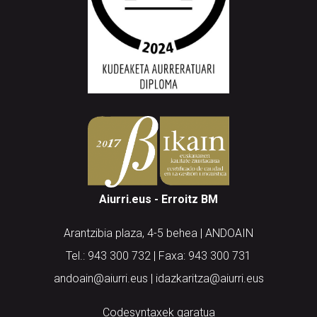
Aiurri.eus - Erroitz BM
Arantzibia plaza, 4-5 behea | ANDOAIN
Tel.: 943 300 732 | Faxa: 943 300 731
andoain@aiurri.eus | idazkaritza@aiurri.eus
Codesyntaxek garatua