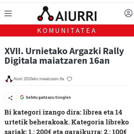
KOMUNITATEA
XVII. Urnietako Argazki Rally
Digitala maiatzaren 16an
Aiurri
2010eko maiatzaren 8a
Gehitu gaitzazu Googlen
Bi kategori izango dira: librea eta 14
urtetik beherakoak. Kategoria libreko
sariak: 1.: 200€ eta garaikurra; 2.: 100€