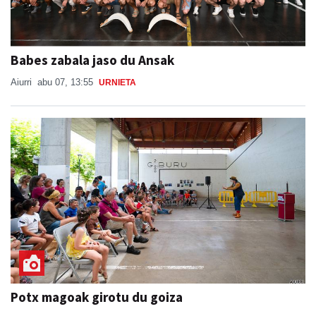
Babes zabala jaso du Ansak
Aiurri
abu 07, 13:55
URNIETA
Potx magoak girotu du goiza