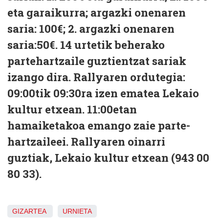
eta garaikurra; argazki onenaren
saria: 100€; 2. argazki onenaren
saria:50€. 14 urtetik beherako
partehartzaile guztientzat sariak
izango dira. Rallyaren ordutegia:
09:00tik 09:30ra izen ematea Lekaio
kultur etxean. 11:00etan
hamaiketakoa emango zaie parte-
hartzaileei. Rallyaren oinarri
guztiak, Lekaio kultur etxean (943 00
80 33).
GIZARTEA
URNIETA