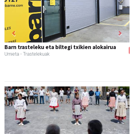
Previous
Next
Magale Ikastetxea
Urnieta
- Hezkuntza