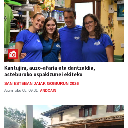
Kantujira, auzo-afaria eta dantzaldia,
asteburuko ospakizunei ekiteko
SAN ESTEBAN JAIAK GOIBURUN 2026
Aiurri
abu 08, 09:31
ANDOAIN