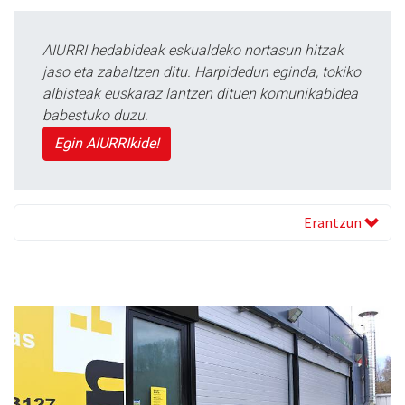
AIURRI hedabideak eskualdeko nortasun hitzak
jaso eta zabaltzen ditu. Harpidedun eginda, tokiko
albisteak euskaraz lantzen dituen komunikabidea
babestuko duzu.
Egin AIURRIkide!
Erantzun