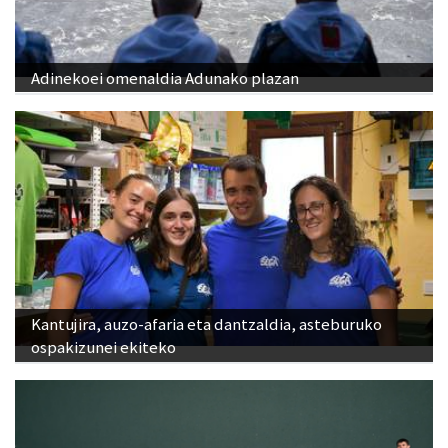
Adinekoei omenaldia Adunako plazan
Kantujira, auzo-afaria eta dantzaldia, asteburuko
ospakizunei ekiteko