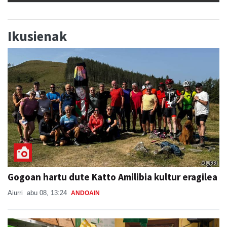
Ikusienak
Gogoan hartu dute Katto Amilibia kultur eragilea
Aiurri
abu 08, 13:24
ANDOAIN