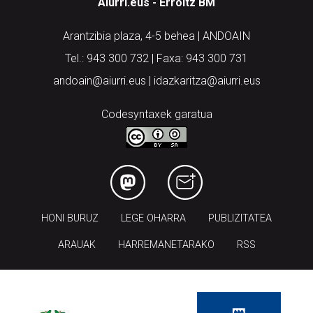
Aiurri.eus - Erroitz BM
Arantzibia plaza, 4-5 behea | ANDOAIN
Tel.: 943 300 732 | Faxa: 943 300 731
andoain@aiurri.eus | idazkaritza@aiurri.eus
Codesyntaxek garatua
HONI BURUZ
LEGE OHARRA
PUBLIZITATEA
ARAUAK
HARREMANETARAKO
RSS