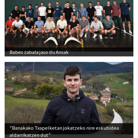
Babes zabala jaso du Ansak
"Banakako Txapelketan jokatzeko nire eskubidea
aldarrikatzen dut"