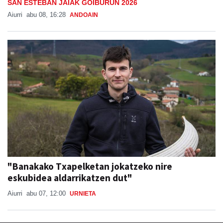
SAN ESTEBAN JAIAK GOIBURUN 2026
Aiurri
abu 08, 16:28
ANDOAIN
"Banakako Txapelketan jokatzeko nire
eskubidea aldarrikatzen dut"
Aiurri
abu 07, 12:00
URNIETA