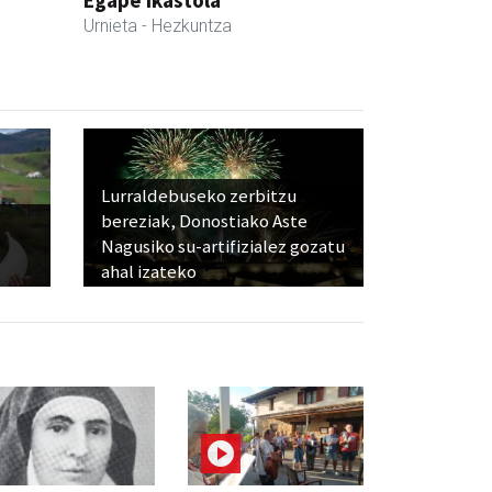
Egape Ikastola
Urnieta
- Hezkuntza
Lurraldebuseko zerbitzu
bereziak, Donostiako Aste
Nagusiko su-artifizialez gozatu
ahal izateko