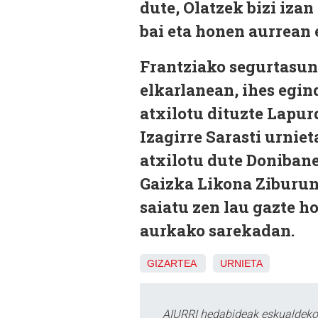
dute, Olatzek bizi izan
bai eta honen aurrean 
Frantziako segurtasun
elkarlanean, ihes egi
atxilotu dituzte Lapurd
Izagirre Sarasti urnie
atxilotu dute Doniban
Gaizka Likona Ziburun
saiatu zen lau gazte h
aurkako sarekadan.
GIZARTEA
URNIETA
AIURRI hedabideak eskualdeko n