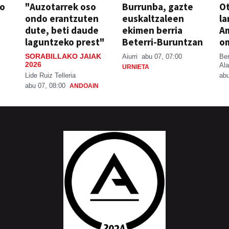
so
"Auzotarrek oso
Burrunba, gazte
Ot
ondo erantzuten
euskaltzaleen
la
dute, beti daude
ekimen berria
A
laguntzeko prest"
Beterri-Buruntzan
o
SORABILLAKO JAIAK
Aiurri
abu 07, 07:00
Be
2026
Ala
URNIETA
Lide Ruiz Telleria
abu
abu 07, 08:00
ANDOAIN