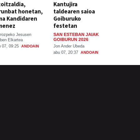
oitzaldia,
Kantujira
runbat honetan,
taldearen saioa
ma Kandidaren
Goiburuko
menez
festetan
SAN ESTEBAN JAIAK
rrozpeko Jesusen
GOIBURUN 2026
ben Elkartea
Jon Ander Ubeda
 07, 09:25
ANDOAIN
abu 07, 20:37
ANDOAIN