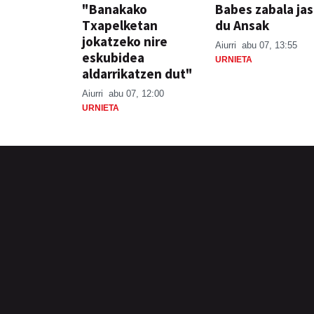
"Banakako
Babes zabala ja
Txapelketan
du Ansak
jokatzeko nire
Aiurri
abu 07, 13:55
eskubidea
URNIETA
aldarrikatzen dut"
Aiurri
abu 07, 12:00
URNIETA