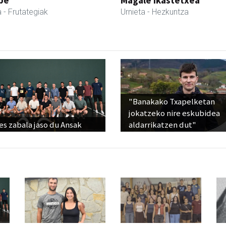
pe
Magale Ikastetxea
a
- Frutategiak
Urnieta
- Hezkuntza
"Banakako Txapelketan
jokatzeko nire eskubidea
s zabala jaso du Ansak
aldarrikatzen dut"