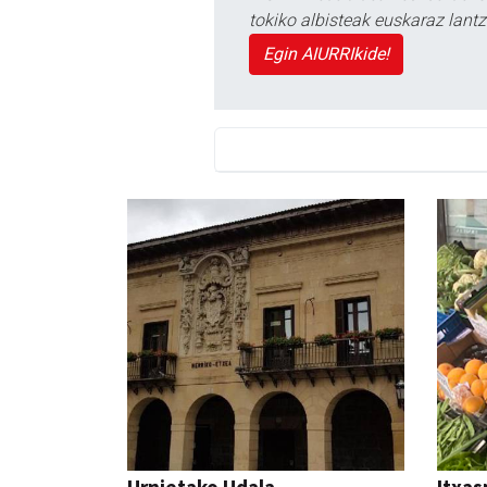
tokiko albisteak euskaraz lan
Egin AIURRIkide!