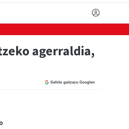
tzeko agerraldia,
Gehitu gaitzazu Googlen
o