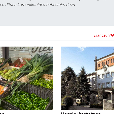
tzen dituen komunikabidea babestuko duzu.
Erantzun