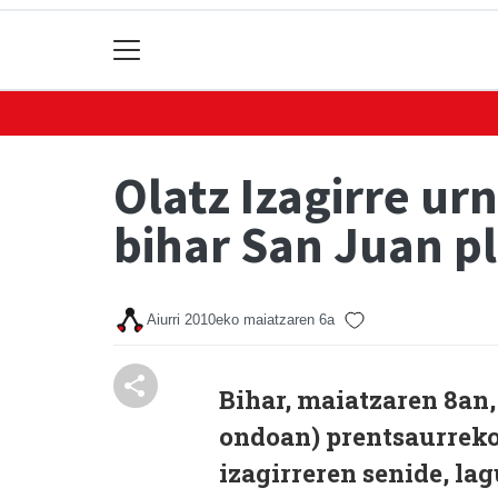
Olatz Izagirre ur
bihar San Juan p
Aiurri
2010eko maiatzaren 6a
Bihar, maiatzaren 8an
ondoan) prentsaurrekoa
izagirreren senide, la