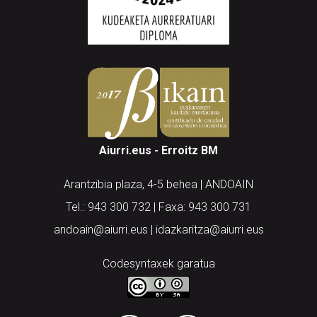
Aiurri.eus - Erroitz BM
Arantzibia plaza, 4-5 behea | ANDOAIN
Tel.: 943 300 732 | Faxa: 943 300 731
andoain@aiurri.eus | idazkaritza@aiurri.eus
Codesyntaxek garatua