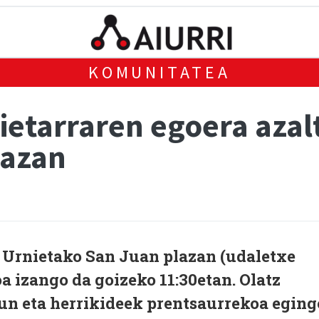
KOMUNITATEA
nietarraren egoera azal
lazan
, Urnietako San Juan plazan (udaletxe
 izango da goizeko 11:30etan. Olatz
gun eta herrikideek prentsaurrekoa eging