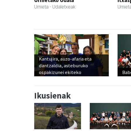
Urnietako Udala
Itxas
Urnieta
- Udaletxeak
Urniet
Kantujira, auzo-afaria eta
dantzaldia, asteburuko
ospakizunei ekiteko
Babe
Ikusienak