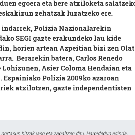
 duen egoera eta bere atxiloketa salatzek
eskakizun zehatzak luzatzeko ere.
 indarrek, Polizia Nazionalarekin
ndako SEGI gazte erakundeko lau kide
in, horien artean Azpeitian bizi zen Olat
tarra. Berarekin batera, Carlos Renedo
e Lohizunen, Asier Coloma Hendaian eta
. Espainiako Polizia 2009ko azaroan
oriek atxilotzen, gazte independentisten
ortasun hitzak jaso eta zabaltzen ditu. Harpidedun eginda,