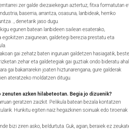
rritarrei zer galde diezaiekegun aztertuz, fitxa formatutan e
ndustria, baserria, arrantza, osasuna, lanbideak, herriko
untza…, denetarik jaso dugu.
akigu egunen batean lanbideen sailean esaterako,
a egokitzen zaigunean, galdetegi berezia prestatu eta
la.
rakoan gai zehatz baten inguruan galdetzen hasiagatik, best
izketan zehar eta galdetegiak gai guztiak ondo bideratu aha
gara gai bakarrarekin joaten hiztunarengana, gure galderak
hien ateratzeko moldatzen ditugu.
 zenuten azken hilabeteotan. Begia jo dizuenik?
rruan geratzen zaizkit. Pelikula batean bezala kontatzen
uzularik. Hunkitu egiten naiz hegazkinen soinuak edo tiroenak
de bizi ziren asko, beldurtuta. Guk, agian, beraiek ez zeuka