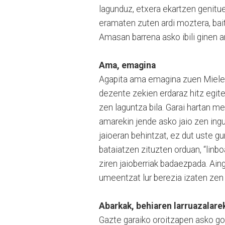
lagunduz, etxera ekartzen genitue
eramaten zuten ardi moztera, bait
Amasan barrena asko ibili ginen a
Ama, emagina
Agapita ama emagina zuen Mielek,
dezente zekien erdaraz hitz egit
zen laguntza bila. Garai hartan m
amarekin jende asko jaio zen ingu
jaioeran behintzat, ez dut uste gu
bataiatzen zituzten orduan, “linbo
ziren jaioberriak badaezpada. Aing
umeentzat lur berezia izaten zen
Abarkak, behiaren larruazalare
Gazte garaiko oroitzapen asko go