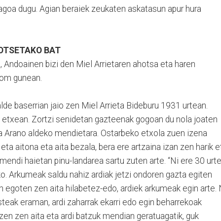
agoa dugu. Agian beraiek zeukaten askatasun apur hura
HOTSETAKO BAT
 Andoainen bizi den Miel Arrietaren ahotsa eta haren
com gunean.
de baserrian jaio zen Miel Arrieta Bideburu 1931 urtean.
i etxean. Zortzi senidetan gazteenak gogoan du nola joaten
era Arano aldeko mendietara. Ostarbeko etxola zuen izena
ta aitona eta aita bezala, bera ere artzaina izan zen harik e
mendi haietan pinu-landarea sartu zuten arte. “Ni ere 30 urt
asko. Arkumeak saldu nahiz ardiak jetzi ondoren gazta egiten
 egoten zen aita hilabetez-edo, ardiek arkumeak egin arte. 
steak eraman, ardi zaharrak ekarri edo egin beharrekoak
zen zen aita eta ardi batzuk mendian geratuagatik, guk