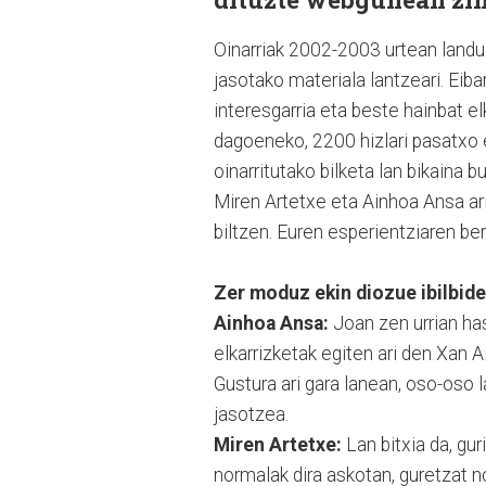
Oinarriak 2002-2003 urtean landu 
jasotako materiala lantzeari. Eib
interesgarria eta beste hainbat elk
dagoeneko, 2200 hizlari pasatxo 
oinarritutako bilketa lan bikaina bu
Miren Artetxe eta Ainhoa Ansa ari
biltzen. Euren esperientziaren be
Zer moduz ekin diozue ibilbide
Ainhoa Ansa:
Joan zen urrian has
elkarrizketak egiten ari den Xan A
Gustura ari gara lanean, oso-oso l
jasotzea.
Miren Artetxe:
Lan bitxia da, gur
normalak dira askotan, guretzat n