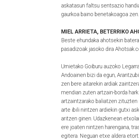
askatasun faltsu sentsazio handi
gaurkoa baino benetakoagoa zen.
MIEL ARRIETA, BETERRIKO A
Beste ehundaka ahotsekin batera,
pasadizoak jasoko dira Ahotsak.
Urnietako Goiburu auzoko Legarral
Andoainen bizi da egun, Arantzub
zen bere aitarekin ardiak zaintz
mendian zuten artzain-borda hark e
artzaintzarako baliatzen zituzten 
arte ibili nintzen ardiekin gutxi 
aritzen ginen. Udazkenean etxolan
ere joaten nintzen harengana, tra
egitera. Neguan etxe aldera etort