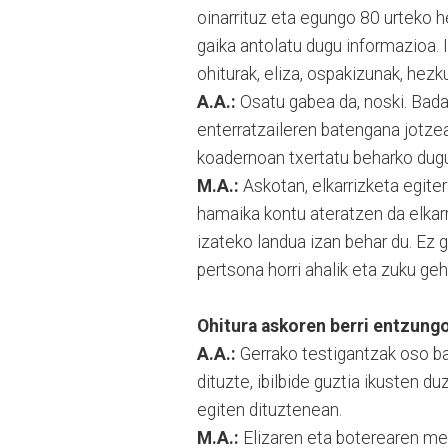
oinarrituz eta egungo 80 urteko he
gaika antolatu dugu informazioa. I
ohiturak, eliza, ospakizunak, hezk
A.A.:
Osatu gabea da, noski. Bad
enterratzaileren batengana jotze
koadernoan txertatu beharko dugu
M.A.:
Askotan, elkarrizketa egite
hamaika kontu ateratzen da elkarr
izateko landua izan behar du. Ez 
pertsona horri ahalik eta zuku ge
Ohitura askoren berri entzungo
A.A.:
Gerrako testigantzak oso ba
dituzte, ibilbide guztia ikusten d
egiten dituztenean.
M.A.:
Elizaren eta boterearen men