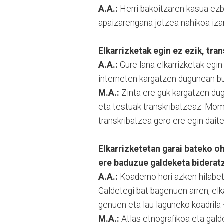
A.A.:
Herri bakoitzaren kasua ezbe
apaizarengana jotzea nahikoa iza
Elkarrizketak egin ez ezik, tra
A.A.:
Gure lana elkarrizketak egin
interneten kargatzen dugunean b
M.A.:
Zinta ere guk kargatzen dug
eta testuak transkribatzeaz. Mom
transkribatzea gero ere egin dait
Elkarrizketetan garai bateko o
ere baduzue galdeketa bidera
A.A.:
Koaderno hori azken hilabet
Galdetegi bat bagenuen arren, elk
genuen eta lau laguneko koadrila –
M.A.:
Atlas etnografikoa eta gald