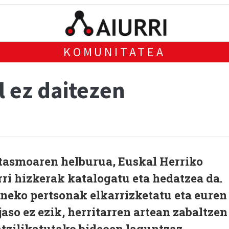
KOMUNITATEA
l ez daitezen
tasmoaren helburua, Euskal Herriko
ri hizkerak katalogatu eta hedatzea da.
dineko pertsonak elkarrizketatu eta euren
aso ez ezik, herritarren artean zabaltzen
tzilikatutako bideoen laguntzaz.