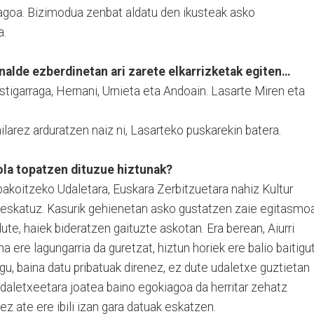
oagoa. Bizimodua zenbat aldatu den ikusteak asko
a.
nalde ezberdinetan ari zarete elkarrizketak egiten…
 Astigarraga, Hernani, Urnieta eta Andoain. Lasarte Miren eta
larez arduratzen naiz ni, Lasarteko puskarekin batera.
ola topatzen dituzue hiztunak?
akoitzeko Udaletara, Euskara Zerbitzuetara nahiz Kultur
 eskatuz. Kasurik gehienetan asko gustatzen zaie egitasmo
te, haiek bideratzen gaituzte askotan. Era berean, Aiurri
ere lagungarria da guretzat, hiztun horiek ere balio baitigu
u, baina datu pribatuak direnez, ez dute udaletxe guztietan
 udaletxeetara joatea baino egokiagoa da herritar zehatz
 ate ere ibili izan gara datuak eskatzen.