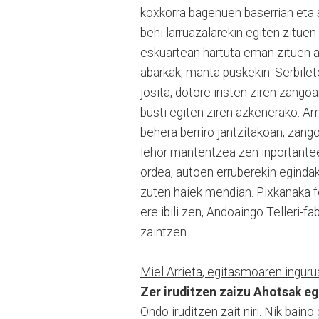
koxkorra bagenuen baserrian eta 
behi larruazalarekin egiten zituen
eskuartean hartuta eman zituen az
abarkak, manta puskekin. Serbilet
josita, dotore iristen ziren zang
busti egiten ziren azkenerako. Am
behera berriro jantzitakoan, zang
lehor mantentzea zen inportantee
ordea, autoen erruberekin eginda
zuten haiek mendian. Pixkanaka fo
ere ibili zen, Andoaingo Telleri-f
zaintzen.
Miel Arrieta, egitasmoaren inguru
Zer iruditzen zaizu Ahotsak e
Ondo iruditzen zait niri. Nik bain