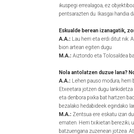
ikuspegi errealagoa, ez objektib
pentsarazten du. Ikasgai handia d
Eskualde berean izanagatik, zo
A.A.:
Lau herri eta erdi ditut nik:
bion artean egiten dugu.
M.A.:
Aiztondo eta Tolosaldea bai
Nola antolatzen duzue lana? N
A.A.:
Lehen pauso modura, herri b
Etxeetara jotzen dugu lankidetza
eta denbora pixka bat hartzen badu
bezalako hedabideek egindako lana 
M.A.:
Zentsua ere eskatu izan dug
ematen. Herri txikietan bereziki,
batzuengana zuzenean jotzea. Atez