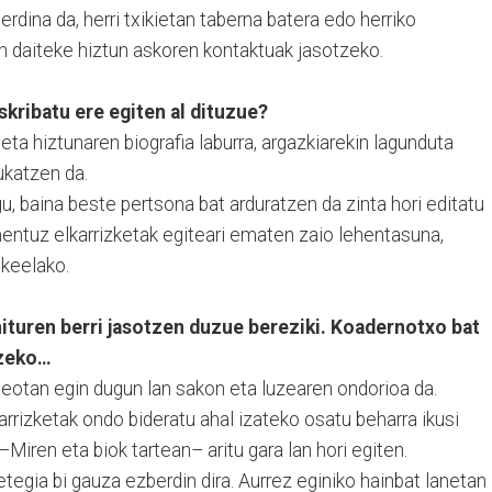
rdina da, herri txikietan taberna batera edo herriko
n daiteke hiztun askoren kontaktuak jasotzeko.
nskribatu ere egiten al dituzue?
 eta hiztunaren biografia laburra, argazkiarekin lagunduta
ukatzen da.
u, baina beste pertsona bat arduratzen da zinta hori editatu
entuz elkarrizketak egiteari ematen zaio lehentasuna,
ekeelako.
hituren berri jasotzen duzue bereziki. Koadernotxo bat
tzeko…
eotan egin dugun lan sakon eta luzearen ondorioa da.
arrizketak ondo bideratu ahal izateko osatu beharra ikusi
Miren eta biok tartean– aritu gara lan hori egiten.
etegia bi gauza ezberdin dira. Aurrez eginiko hainbat lanetan