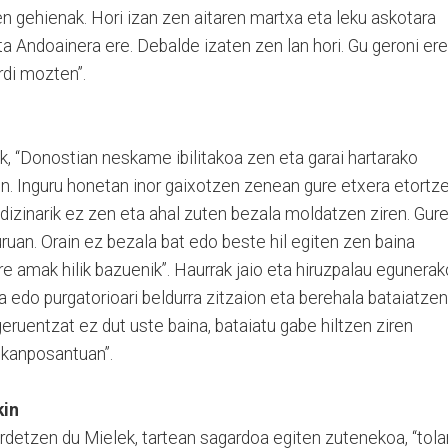
n gehienak. Hori izan zen aitaren martxa eta leku askotara
a Andoainera ere. Debalde izaten zen lan hori. Gu geroni ere
rdi mozten”.
 “Donostian neskame ibilitakoa zen eta garai hartarako
en. Inguru honetan inor gaixotzen zenean gure etxera etortz
edizinarik ez zen eta ahal zuten bezala moldatzen ziren. Gur
ruan. Orain ez bezala bat edo beste hil egiten zen baina
re amak hilik bazuenik”. Haurrak jaio eta hiruzpalau egunerak
a edo purgatorioari beldurra zitzaion eta berehala bataiatzen
eruentzat ez dut uste baina, bataiatu gabe hiltzen ziren
 kanposantuan”.
kin
rdetzen du Mielek, tartean sagardoa egiten zutenekoa, “tola