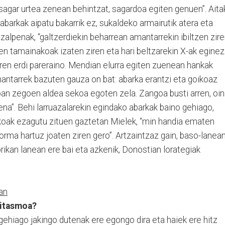
sagar urtea zenean behintzat, sagardoa egiten genuen”. Aita
 abarkak aipatu bakarrik ez, sukaldeko armairutik atera eta
alpenak, “galtzerdiekin beharrean amantarrekin ibiltzen zir
en tamainakoak izaten ziren eta hari beltzarekin X-ak eginez
oaren erdi pareraino. Mendian elurra egiten zuenean hankak
antarrek bazuten gauza on bat: abarka erantzi eta goikoaz
oan zegoen aldea sekoa egoten zela. Zangoa busti arren, oi
na”. Behi larruazalarekin egindako abarkak baino gehiago,
koak ezagutu zituen gaztetan Mielek, “min handia ematen
rma hartuz joaten ziren gero”. Artzaintzaz gain, baso-lanea
abrikan lanean ere bai eta azkenik, Donostian lorategiak
an
gitasmoa?
o gehiago jakingo dutenak ere egongo dira eta haiek ere hitz