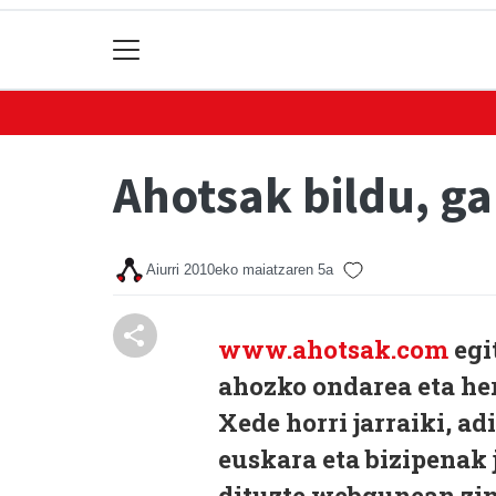
Ahotsak bildu, ga
Aiurri
2010eko maiatzaren 5a
www.ahotsak.com
egi
ahozko ondarea eta her
Xede horri jarraiki, a
euskara eta bizipenak j
dituzte webgunean zin