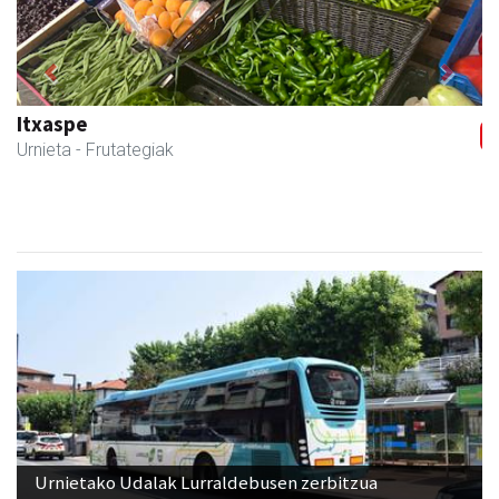
Previous
Next
Magale Ikastetxea
Urnieta
- Hezkuntza
Urnietako Udalak Lurraldebusen zerbitzua