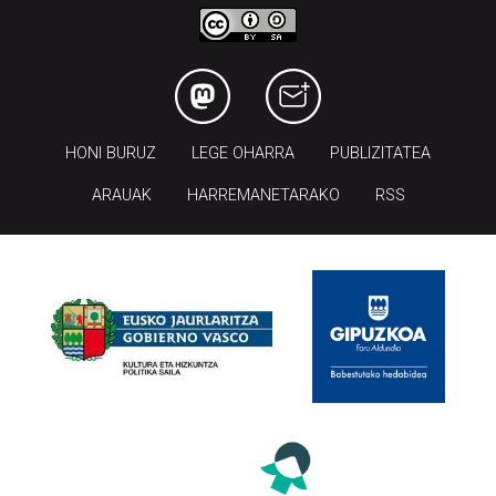
HONI BURUZ
LEGE OHARRA
PUBLIZITATEA
ARAUAK
HARREMANETARAKO
RSS