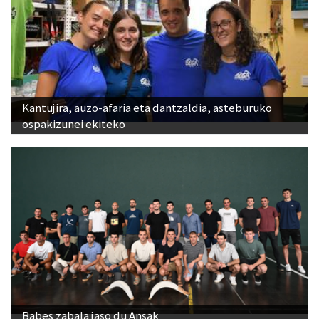
Kantujira, auzo-afaria eta dantzaldia, asteburuko
ospakizunei ekiteko
Babes zabala jaso du Ansak