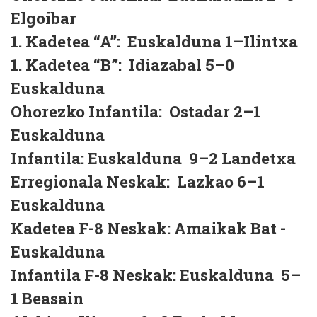
Elgoibar
1. Kadetea “A”: Euskalduna 1–Ilintxa
1. Kadetea “B”: Idiazabal 5–0
Euskalduna
Ohorezko Infantila: Ostadar 2–1
Euskalduna
Infantila: Euskalduna 9–2 Landetxa
Erregionala Neskak: Lazkao 6–1
Euskalduna
Kadetea F-8 Neskak: Amaikak Bat -
Euskalduna
Infantila F-8 Neskak: Euskalduna 5–
1 Beasain