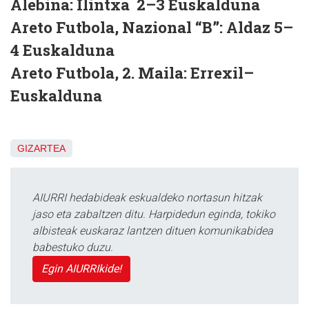
Alebina: Ilintxa 2–3 Euskalduna
Areto Futbola, Nazional “B”: Aldaz 5–
4 Euskalduna
Areto Futbola, 2. Maila: Errexil–
Euskalduna
GIZARTEA
AIURRI hedabideak eskualdeko nortasun hitzak
jaso eta zabaltzen ditu. Harpidedun eginda, tokiko
albisteak euskaraz lantzen dituen komunikabidea
babestuko duzu.
Egin AIURRIkide!