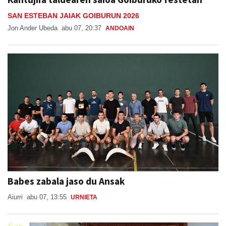
SAN ESTEBAN JAIAK GOIBURUN 2026
Jon Ander Ubeda
abu 07, 20:37
ANDOAIN
Babes zabala jaso du Ansak
Aiurri
abu 07, 13:55
URNIETA