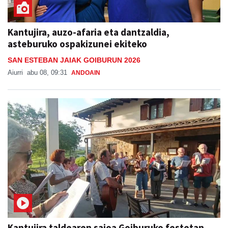
Kantujira, auzo-afaria eta dantzaldia,
asteburuko ospakizunei ekiteko
SAN ESTEBAN JAIAK GOIBURUN 2026
Aiurri
abu 08, 09:31
ANDOAIN
Kantujira taldearen saioa Goiburuko festetan