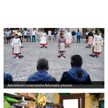
Asteasu
- Kinesiologia
Adinekoei omenaldia Adunako plazan