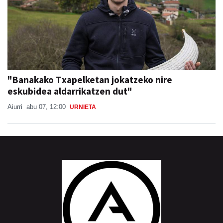
"Banakako Txapelketan jokatzeko nire
eskubidea aldarrikatzen dut"
Aiurri
abu 07, 12:00
URNIETA