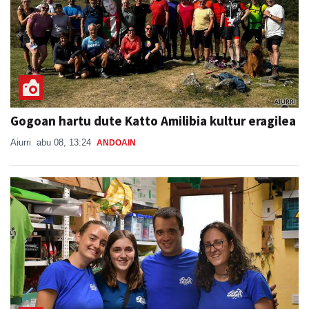
Gogoan hartu dute Katto Amilibia kultur eragilea
Aiurri
abu 08, 13:24
ANDOAIN