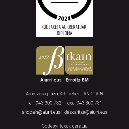
Aiurri.eus - Erroitz BM
Arantzibia plaza, 4-5 behea | ANDOAIN
Tel.: 943 300 732 | Faxa: 943 300 731
andoain@aiurri.eus | idazkaritza@aiurri.eus
Codesyntaxek garatua