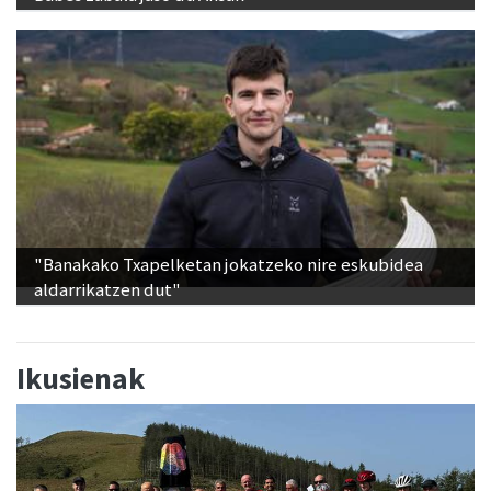
"Banakako Txapelketan jokatzeko nire eskubidea
aldarrikatzen dut"
Ikusienak