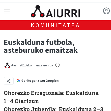
KOMUNITATEA
Euskalduna futbola,
asteburuko emaitzak
Aiurri
2010eko maiatzaren 3a
Gehitu gaitzazu Googlen
Ohorezko Erregionala: Euskalduna
1–4 Oiartzun
Ohorezko Jubenila: Euskalduna 2–3