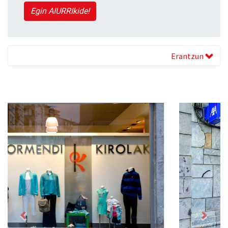
Egin AIURRIkide!
Erantzun
Previous
Next