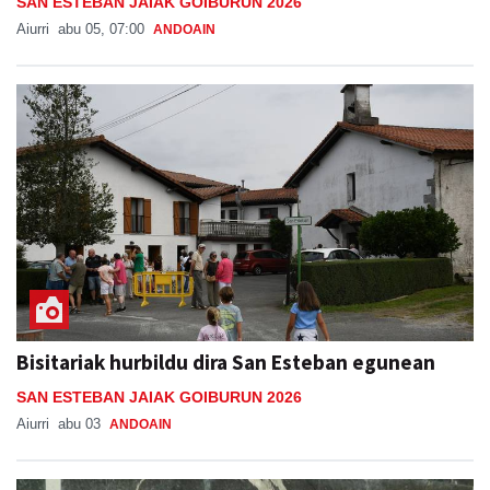
SAN ESTEBAN JAIAK GOIBURUN 2026
Aiurri
abu 05, 07:00
ANDOAIN
Bisitariak hurbildu dira San Esteban egunean
SAN ESTEBAN JAIAK GOIBURUN 2026
Aiurri
abu 03
ANDOAIN