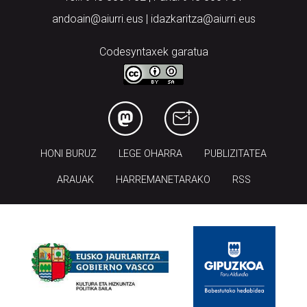
andoain@aiurri.eus | idazkaritza@aiurri.eus
Codesyntaxek garatua
HONI BURUZ
LEGE OHARRA
PUBLIZITATEA
ARAUAK
HARREMANETARAKO
RSS