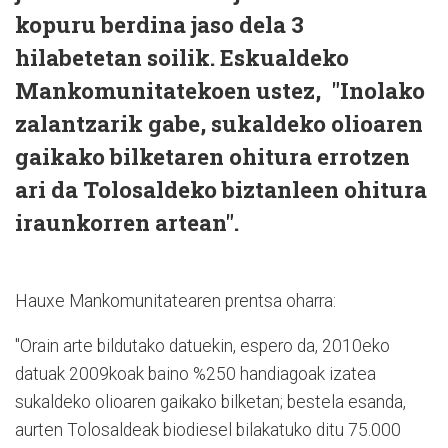
kopuru berdina jaso dela 3
hilabetetan soilik. Eskualdeko
Mankomunitatekoen ustez, "Inolako
zalantzarik gabe, sukaldeko olioaren
gaikako bilketaren ohitura errotzen
ari da Tolosaldeko biztanleen ohitura
iraunkorren artean".
Hauxe Mankomunitatearen prentsa oharra:
"Orain arte bildutako datuekin, espero da, 2010eko
datuak 2009koak baino %250 handiagoak izatea
sukaldeko olioaren gaikako bilketan; bestela esanda,
aurten Tolosaldeak biodiesel bilakatuko ditu 75.000