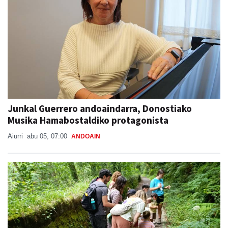
Junkal Guerrero andoaindarra, Donostiako
Musika Hamabostaldiko protagonista
Aiurri
abu 05, 07:00
ANDOAIN