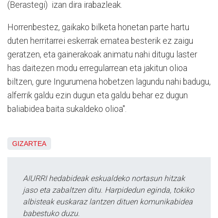
(Berastegi) izan dira irabazleak.
Horrenbestez, gaikako bilketa honetan parte hartu
duten herritarrei eskerrak ematea besterik ez zaigu
geratzen, eta gainerakoak animatu nahi ditugu laster
has daitezen modu erregularrean eta jakitun olioa
biltzen, gure Ingurumena hobetzen lagundu nahi badugu,
alferrik galdu ezin dugun eta galdu behar ez dugun
baliabidea baita sukaldeko olioa".
GIZARTEA
AIURRI hedabideak eskualdeko nortasun hitzak
jaso eta zabaltzen ditu. Harpidedun eginda, tokiko
albisteak euskaraz lantzen dituen komunikabidea
babestuko duzu.