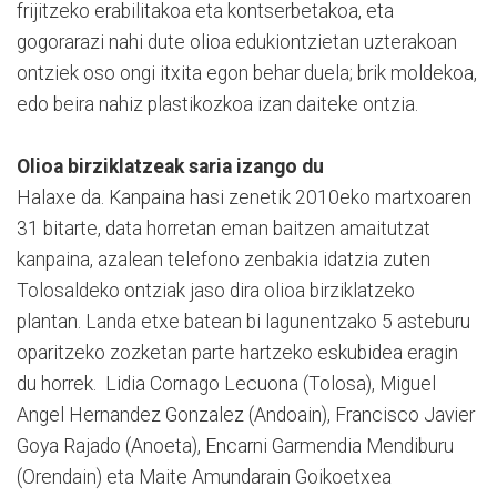
frijitzeko erabilitakoa eta kontserbetakoa, eta
gogorarazi nahi dute olioa edukiontzietan uzterakoan
ontziek oso ongi itxita egon behar duela; brik moldekoa,
edo beira nahiz plastikozkoa izan daiteke ontzia.
Olioa birziklatzeak saria izango du
Halaxe da. Kanpaina hasi zenetik 2010eko martxoaren
31 bitarte, data horretan eman baitzen amaitutzat
kanpaina, azalean telefono zenbakia idatzia zuten
Tolosaldeko ontziak jaso dira olioa birziklatzeko
plantan. Landa etxe batean bi lagunentzako 5 asteburu
oparitzeko zozketan parte hartzeko eskubidea eragin
du horrek. Lidia Cornago Lecuona (Tolosa), Miguel
Angel Hernandez Gonzalez (Andoain), Francisco Javier
Goya Rajado (Anoeta), Encarni Garmendia Mendiburu
(Orendain) eta Maite Amundarain Goikoetxea