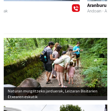
Aranburu aholkularitza
Andoain
- Aholkularitza
Naturan murgiltzeko jarduerak, Leizaran Bisitarien
Etxearen eskutik