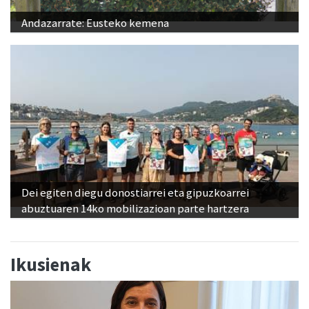
Andazarrate: Eusteko kemena
Dei egiten diegu donostiarrei eta gipuzkoarrei
abuztuaren 14ko mobilizazioan parte hartzera
Ikusienak