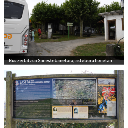
Bus zerbitzua Sanestebanetara, asteburu honetan