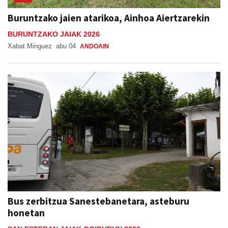
Buruntzako jaien atarikoa, Ainhoa Aiertzarekin
BURUNTZAKO JAIAK 2026
Xabat Minguez
abu 04
ANDOAIN
Bus zerbitzua Sanestebanetara, asteburu
honetan