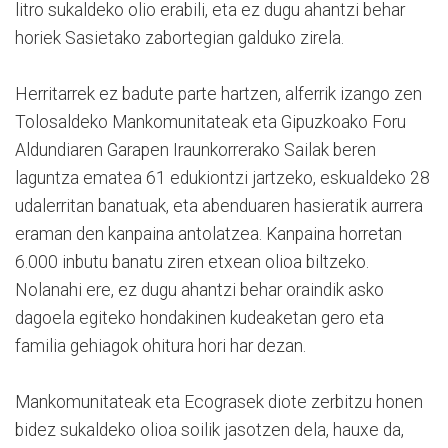
litro sukaldeko olio erabili, eta ez dugu ahantzi behar
horiek Sasietako zabortegian galduko zirela.
Herritarrek ez badute parte hartzen, alferrik izango zen
Tolosaldeko Mankomunitateak eta Gipuzkoako Foru
Aldundiaren Garapen Iraunkorrerako Sailak beren
laguntza ematea 61 edukiontzi jartzeko, eskualdeko 28
udalerritan banatuak, eta abenduaren hasieratik aurrera
eraman den kanpaina antolatzea. Kanpaina horretan
6.000 inbutu banatu ziren etxean olioa biltzeko.
Nolanahi ere, ez dugu ahantzi behar oraindik asko
dagoela egiteko hondakinen kudeaketan gero eta
familia gehiagok ohitura hori har dezan.
Mankomunitateak eta Ecograsek diote zerbitzu honen
bidez sukaldeko olioa soilik jasotzen dela, hauxe da,