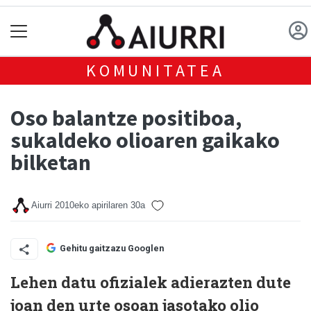
KOMUNITATEA
Oso balantze positiboa,
sukaldeko olioaren gaikako
bilketan
Aiurri
2010eko apirilaren 30a
Gehitu gaitzazu Googlen
Lehen datu ofizialek adierazten dute
joan den urte osoan jasotako olio