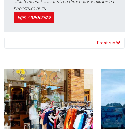
albisteak euskaraz lantzen dituen komunikabidea
babestuko duzu.
Egin AIURRIkide!
Erantzun