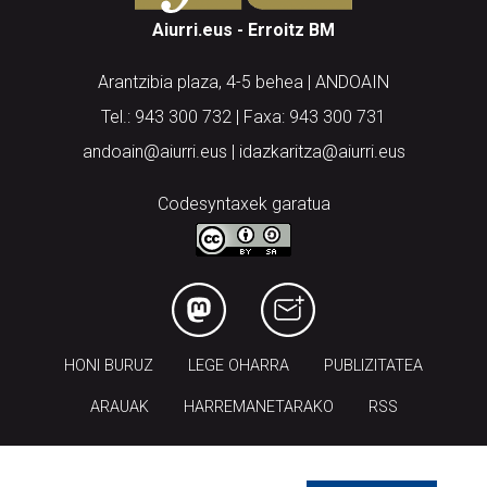
Aiurri.eus - Erroitz BM
Arantzibia plaza, 4-5 behea | ANDOAIN
Tel.: 943 300 732 | Faxa: 943 300 731
andoain@aiurri.eus | idazkaritza@aiurri.eus
Codesyntaxek garatua
HONI BURUZ
LEGE OHARRA
PUBLIZITATEA
ARAUAK
HARREMANETARAKO
RSS