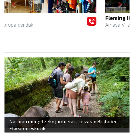
Previous
Next
Fleming Herri Eskola
Amasa-Villabona
- Hezkuntza
Naturan murgiltzeko jarduerak, Leizaran Bisitarien
Etxearen eskutik