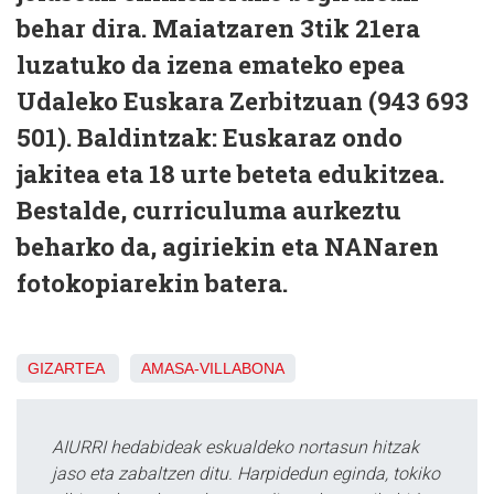
behar dira. Maiatzaren 3tik 21era
luzatuko da izena emateko epea
Udaleko Euskara Zerbitzuan (943 693
501). Baldintzak: Euskaraz ondo
jakitea eta 18 urte beteta edukitzea.
Bestalde, curriculuma aurkeztu
beharko da, agiriekin eta NANaren
fotokopiarekin batera.
GIZARTEA
AMASA-VILLABONA
AIURRI hedabideak eskualdeko nortasun hitzak
jaso eta zabaltzen ditu. Harpidedun eginda, tokiko