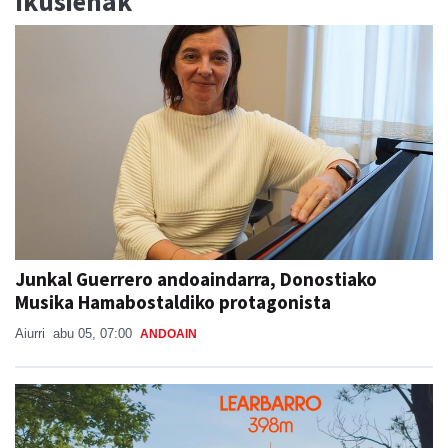
Ikusienak
Junkal Guerrero andoaindarra, Donostiako
Musika Hamabostaldiko protagonista
Aiurri
abu 05, 07:00
ANDOAIN