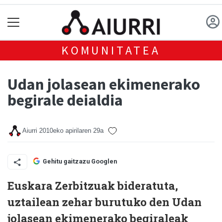
KOMUNITATEA
Udan jolasean ekimenerako
begirale deialdia
Aiurri
2010eko apirilaren 29a
Gehitu gaitzazu Googlen
Euskara Zerbitzuak bideratuta,
uztailean zehar burutuko den Udan
jolasean ekimenerako begiraleak