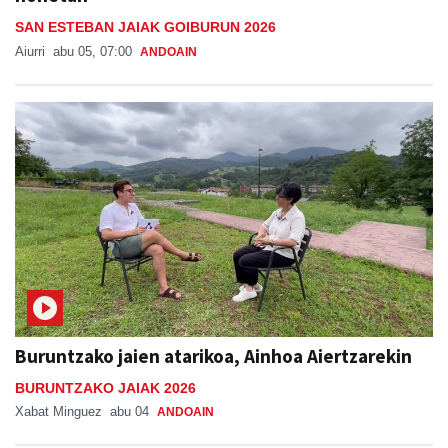
SAN ESTEBAN JAIAK GOIBURUN 2026
Aiurri
abu 05, 07:00
ANDOAIN
Buruntzako jaien atarikoa, Ainhoa Aiertzarekin
BURUNTZAKO JAIAK 2026
Xabat Minguez
abu 04
ANDOAIN