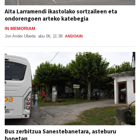
Aita Larramendi ikastolako sortzaileen eta
ondorengoen arteko katebegia
IN MEMORIAM
Jon Ander Ubeda
abu 06, 11:38
ANDOAIN
Bus zerbitzua Sanestebanetara, asteburu
honetan