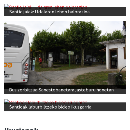
Santio jaiak: Udalaren lehen balorazioa
Bus zerbitzua Sanestebanetara, asteburu honetan
Santioak laburbiltzeko bideo ikusgarria