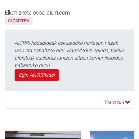
Elkarrizketa osoa: aiurri.com
GIZARTEA
AIURRI hedabideak eskualdeko nortasun hitzak
jaso eta zabaltzen ditu. Harpidedun eginda, tokiko
albisteak euskaraz lantzen dituen komunikabidea
babestuko duzu.
Egin AIURRIkide!
Erantzun