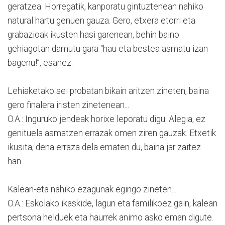
geratzea. Horregatik, kanporatu gintuztenean nahiko
natural hartu genuen gauza. Gero, etxera etorri eta
grabazioak ikusten hasi garenean, behin baino
gehiagotan damutu gara “hau eta bestea asmatu izan
bagenu!”, esanez.
Lehiaketako sei probatan bikain aritzen zineten, baina
gero finalera iristen zinetenean...
O.A.: Inguruko jendeak horixe leporatu digu. Alegia, ez
genituela asmatzen errazak omen ziren gauzak. Etxetik
ikusita, dena erraza dela ematen du, baina jar zaitez
han...
Kalean-eta nahiko ezagunak egingo zineten...
O.A.: Eskolako ikaskide, lagun eta familikoez gain, kalean
pertsona helduek eta haurrek animo asko eman digute.