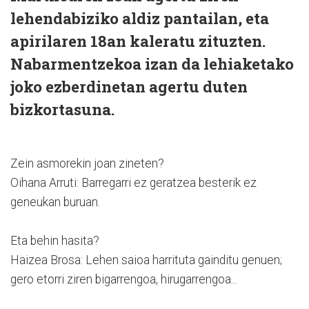
lehendabiziko aldiz pantailan, eta
apirilaren 18an kaleratu zituzten.
Nabarmentzekoa izan da lehiaketako
joko ezberdinetan agertu duten
bizkortasuna.
Zein asmorekin joan zineten?
Oihana Arruti: Barregarri ez geratzea besterik ez
geneukan buruan.
Eta behin hasita?
Haizea Brosa: Lehen saioa harrituta gainditu genuen;
gero etorri ziren bigarrengoa, hirugarrengoa...