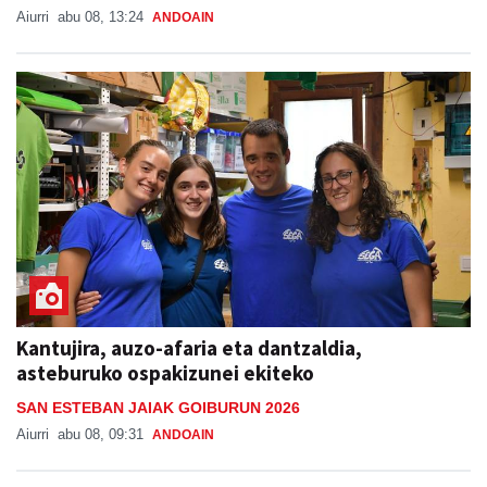
Aiurri
abu 08, 13:24
ANDOAIN
Kantujira, auzo-afaria eta dantzaldia,
asteburuko ospakizunei ekiteko
SAN ESTEBAN JAIAK GOIBURUN 2026
Aiurri
abu 08, 09:31
ANDOAIN