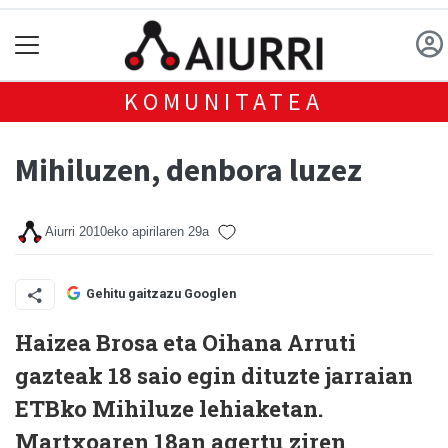
KOMUNITATEA
Mihiluzen, denbora luzez
Aiurri
2010eko apirilaren 29a
Gehitu gaitzazu Googlen
Haizea Brosa eta Oihana Arruti
gazteak 18 saio egin dituzte jarraian
ETBko Mihiluze lehiaketan.
Martxoaren 18an agertu ziren