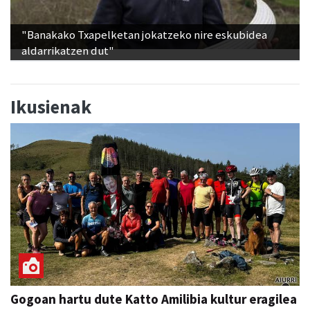
"Banakako Txapelketan jokatzeko nire eskubidea
aldarrikatzen dut"
Ikusienak
Gogoan hartu dute Katto Amilibia kultur eragilea