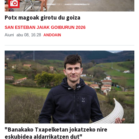
Potx magoak girotu du goiza
SAN ESTEBAN JAIAK GOIBURUN 2026
Aiurri
abu 08, 16:28
ANDOAIN
"Banakako Txapelketan jokatzeko nire
eskubidea aldarrikatzen dut"