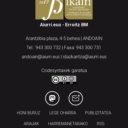
Aiurri.eus - Erroitz BM
Arantzibia plaza, 4-5 behea | ANDOAIN
Tel.: 943 300 732 | Faxa: 943 300 731
andoain@aiurri.eus | idazkaritza@aiurri.eus
Codesyntaxek garatua
HONI BURUZ
LEGE OHARRA
PUBLIZITATEA
ARAUAK
HARREMANETARAKO
RSS