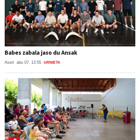
Babes zabala jaso du Ansak
Aiurri
abu 07, 13:55
URNIETA