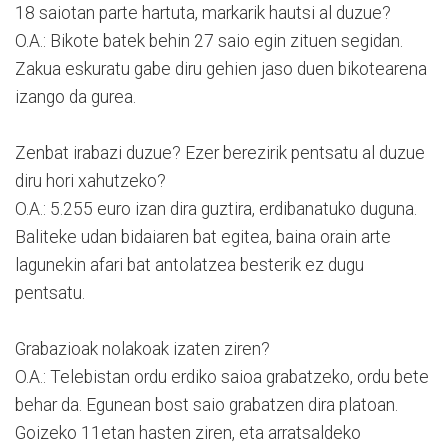
18 saiotan parte hartuta, markarik hautsi al duzue?
O.A.: Bikote batek behin 27 saio egin zituen segidan.
Zakua eskuratu gabe diru gehien jaso duen bikotearena
izango da gurea.
Zenbat irabazi duzue? Ezer berezirik pentsatu al duzue
diru hori xahutzeko?
O.A.: 5.255 euro izan dira guztira, erdibanatuko duguna.
Baliteke udan bidaiaren bat egitea, baina orain arte
lagunekin afari bat antolatzea besterik ez dugu
pentsatu.
Grabazioak nolakoak izaten ziren?
O.A.: Telebistan ordu erdiko saioa grabatzeko, ordu bete
behar da. Egunean bost saio grabatzen dira platoan.
Goizeko 11etan hasten ziren, eta arratsaldeko