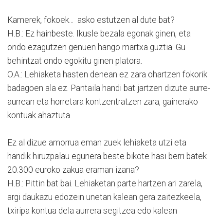
Kamerek, fokoek... asko estutzen al dute bat?
H.B.: Ez hainbeste. Ikusle bezala egonak ginen, eta
ondo ezagutzen genuen hango martxa guztia. Gu
behintzat ondo egokitu ginen platora.
O.A.: Lehiaketa hasten denean ez zara ohartzen fokorik
badagoen ala ez. Pantaila handi bat jartzen dizute aurre-
aurrean eta horretara kontzentratzen zara, gainerako
kontuak ahaztuta.
Ez al dizue amorrua eman zuek lehiaketa utzi eta
handik hiruzpalau egunera beste bikote hasi berri batek
20.300 euroko zakua eraman izana?
H.B.: Pittin bat bai. Lehiaketan parte hartzen ari zarela,
argi daukazu edozein unetan kalean gera zaitezkeela,
txiripa kontua dela aurrera segitzea edo kalean