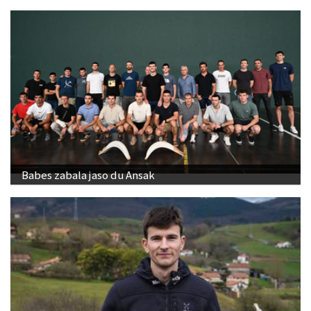
Babes zabala jaso du Ansak