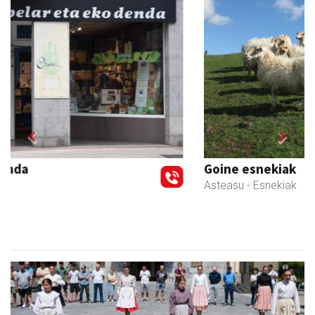
Previous
Next
Goine esnekiak
Asteasu
- Esnekiak