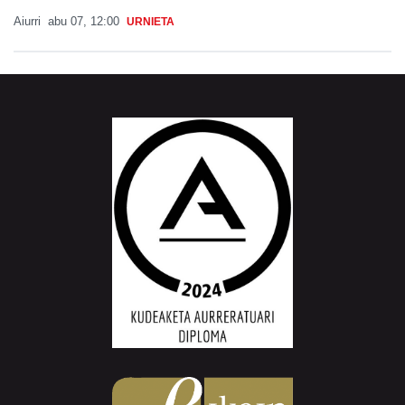
Aiurri
abu 07, 12:00
URNIETA