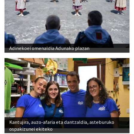
Adinekoei omenaldia Adunako plazan
Kantujira, auzo-afaria eta dantzaldia, asteburuko
ospakizunei ekiteko