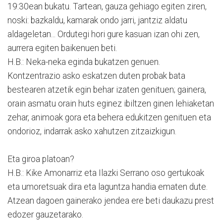
19:30ean bukatu. Tartean, gauza gehiago egiten ziren,
noski: bazkaldu, kamarak ondo jarri, jantziz aldatu
aldageletan... Ordutegi hori gure kasuan izan ohi zen,
aurrera egiten baikenuen beti.
H.B.: Neka-neka eginda bukatzen genuen.
Kontzentrazio asko eskatzen duten probak bata
bestearen atzetik egin behar izaten genituen; gainera,
orain asmatu orain huts eginez ibiltzen ginen lehiaketan
zehar, animoak gora eta behera edukitzen genituen eta
ondorioz, indarrak asko xahutzen zitzaizkigun.
Eta giroa platoan?
H.B.: Kike Amonarriz eta Ilazki Serrano oso gertukoak
eta umoretsuak dira eta laguntza handia ematen dute.
Atzean dagoen gainerako jendea ere beti daukazu prest
edozer gauzetarako.