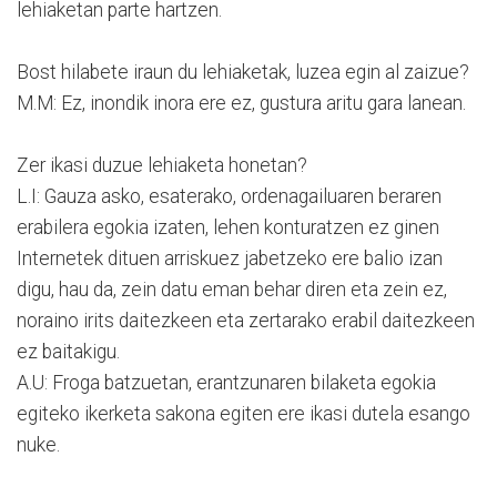
lehiaketan parte hartzen.
Bost hilabete iraun du lehiaketak, luzea egin al zaizue?
M.M: Ez, inondik inora ere ez, gustura aritu gara lanean.
Zer ikasi duzue lehiaketa honetan?
L.I: Gauza asko, esaterako, ordenagailuaren beraren
erabilera egokia izaten, lehen konturatzen ez ginen
Internetek dituen arriskuez jabetzeko ere balio izan
digu, hau da, zein datu eman behar diren eta zein ez,
noraino irits daitezkeen eta zertarako erabil daitezkeen
ez baitakigu.
A.U: Froga batzuetan, erantzunaren bilaketa egokia
egiteko ikerketa sakona egiten ere ikasi dutela esango
nuke.