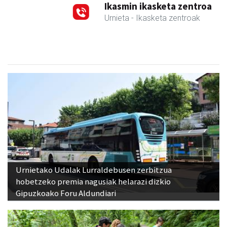
Ikasmin ikasketa zentroa
Urnieta
- Ikasketa zentroak
Urnietako Udalak Lurraldebusen zerbitzua
hobetzeko premia nagusiak helarazi dizkio
Gipuzkoako Foru Aldundiari