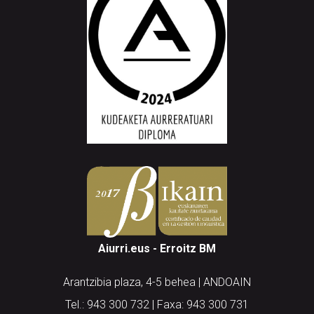
Aiurri.eus - Erroitz BM
Arantzibia plaza, 4-5 behea | ANDOAIN
Tel.: 943 300 732 | Faxa: 943 300 731