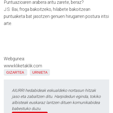
Puntuazioaren arabera aritu zarete, beraz?
J.S: Bai, froga bakoitzeko, hilabete bakoitzean
puntuaketa bat jasotzen genuen hirugarren postura iritsi
arte.
Webgunea:
www.kliketaklik.com
GIZARTEA
URNIETA
AIURRI hedabideak eskualdeko nortasun hitzak
jaso eta zabaltzen ditu. Harpidedun eginda, tokiko
albisteak euskaraz lantzen dituen komunikabidea
babestuko duzu.