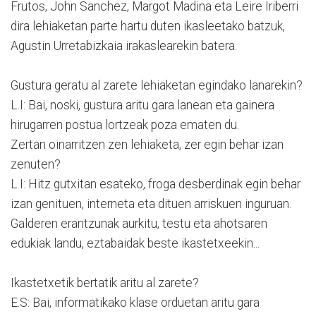
Frutos, John Sanchez, Margot Madina eta Leire Iriberri
dira lehiaketan parte hartu duten ikasleetako batzuk,
Agustin Urretabizkaia irakaslearekin batera.
Gustura geratu al zarete lehiaketan egindako lanarekin?
L.I: Bai, noski, gustura aritu gara lanean eta gainera
hirugarren postua lortzeak poza ematen du.
Zertan oinarritzen zen lehiaketa, zer egin behar izan
zenuten?
L.I: Hitz gutxitan esateko, froga desberdinak egin behar
izan genituen, interneta eta dituen arriskuen inguruan.
Galderen erantzunak aurkitu, testu eta ahotsaren
edukiak landu, eztabaidak beste ikastetxeekin...
Ikastetxetik bertatik aritu al zarete?
E.S: Bai, informatikako klase orduetan aritu gara