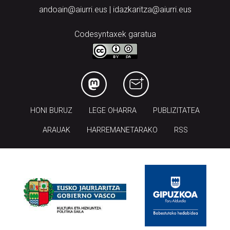
andoain@aiurri.eus | idazkaritza@aiurri.eus
Codesyntaxek garatua
HONI BURUZ
LEGE OHARRA
PUBLIZITATEA
ARAUAK
HARREMANETARAKO
RSS