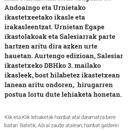
Andoaingo eta Urnietako
ikastetxeetako ikasle eta
irakasleentzat. Urnietan Egape
ikastolakoak eta Salesiarrak parte
hartzen aritu dira azken urte
hauetan. Aurtengo edizioan, Salesiar
ikastetxeko DBHko 3. mailako
ikasleek, bost hilabetez ikastetxean
lanean aritu ondoren, hirugarren
postua lortu dute lehiaketa honetan.
Klik eta Klik lehiaketak hainbat atal daramatza bere
baitan. Batetik, Adi al zaude atalean, hainbat galderei