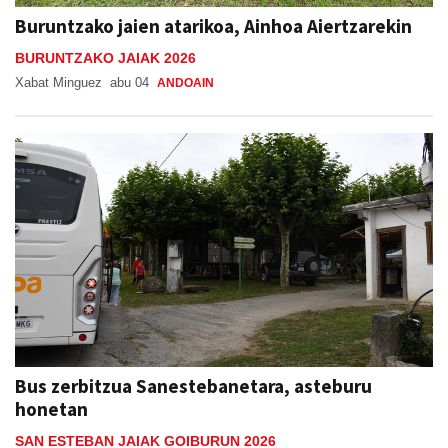
Buruntzako jaien atarikoa, Ainhoa Aiertzarekin
BURUNTZAKO JAIAK 2026
Xabat Minguez
abu 04
ANDOAIN
Bus zerbitzua Sanestebanetara, asteburu
honetan
SAN ESTEBAN JAIAK GOIBURUN 2026