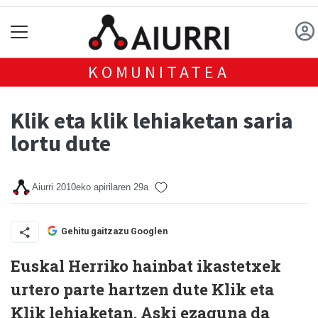
KOMUNITATEA
Klik eta klik lehiaketan saria
lortu dute
Aiurri
2010eko apirilaren 29a
Gehitu gaitzazu Googlen
Euskal Herriko hainbat ikastetxek
urtero parte hartzen dute Klik eta
Klik lehiaketan. Aski ezaguna da