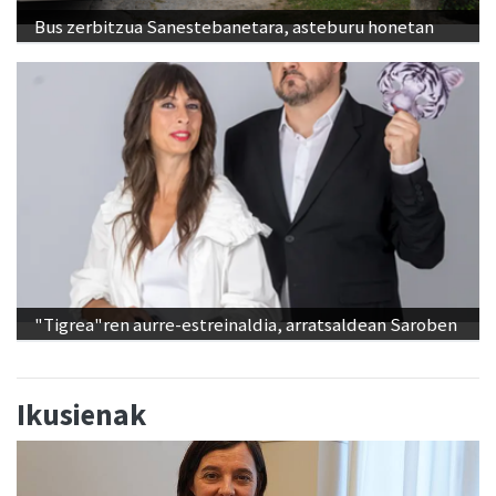
Bus zerbitzua Sanestebanetara, asteburu honetan
"Tigrea"ren aurre-estreinaldia, arratsaldean Saroben
Ikusienak