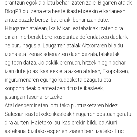
erantzun egokia bilatu behar izaten zaie. Bigarren atalak
BlogP3 du izena eta beste ikastetxeekin elkarlanean
arituz puzzle berezi bat eraiki behar izan dute.
Hirugarren atalean, Ika Mikan, eztabaidak izaten dira
oinarri, norberak bere ikuspuntua defendatzea duelarik
helburu nagusia. Laugarren atalak Altxorraren bila du
izena eta izenak adierazten duen bezala, bilaketak
egitean datza. Jolasklik eremuan, hitzekin egin behar
izan dute jolas ikasleek eta azken atalean, Ekopolisen,
ingurumenaren egungo kudeaketa ezagutu eta
konponbideak planteatzen dituzte ikasleek,
jasangarritasuna lortzeko.
Atal desberdinetan lortutako puntuaketaren bidez
Salesiar ikastetxeko ikasleak hirugarren postuan geratu
dira aurten. Haietako lau ikaslerekin bildu da Aiurri
astekaria, bizitako esperientziaren berri izateko. Eric