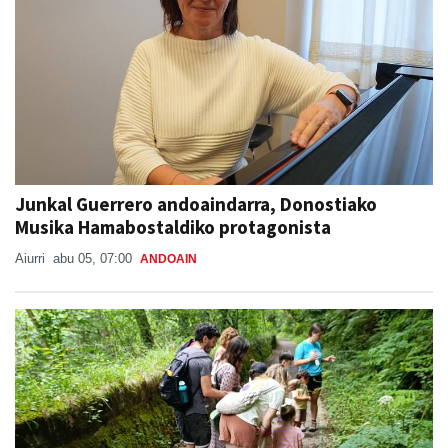
Junkal Guerrero andoaindarra, Donostiako
Musika Hamabostaldiko protagonista
Aiurri
abu 05, 07:00
ANDOAIN