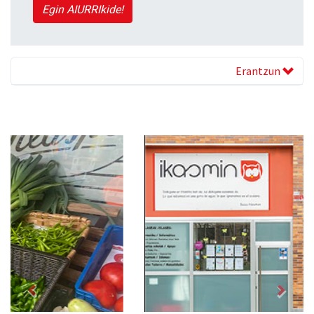
Egin AIURRIkide!
Erantzun
Previous
Next