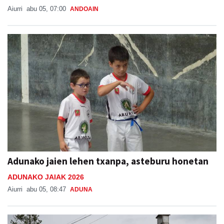
Aiurri
abu 05, 07:00
ANDOAIN
Adunako jaien lehen txanpa, asteburu honetan
ADUNAKO JAIAK 2026
Aiurri
abu 05, 08:47
ADUNA