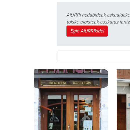
AIURRI hedabideak eskualdeko n
tokiko albisteak euskaraz lan
Egin AIURRIkide!