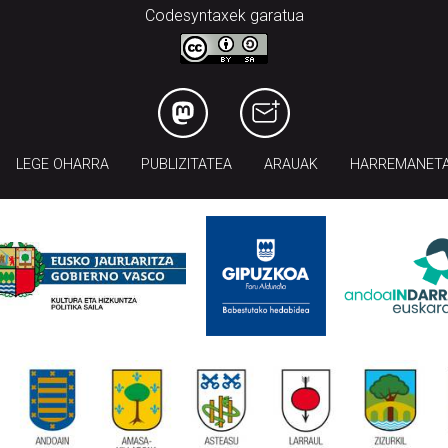
Codesyntaxek garatua
LEGE OHARRA
PUBLIZITATEA
ARAUAK
HARREMANET