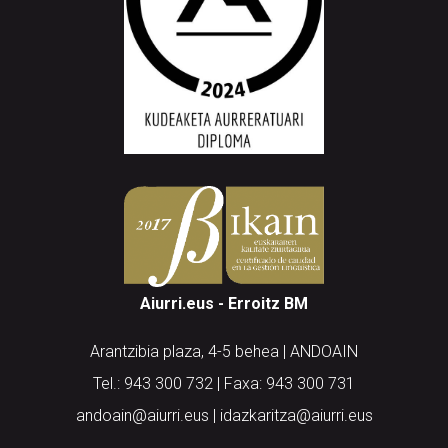
Aiurri.eus - Erroitz BM
Arantzibia plaza, 4-5 behea | ANDOAIN
Tel.: 943 300 732 | Faxa: 943 300 731
andoain@aiurri.eus | idazkaritza@aiurri.eus