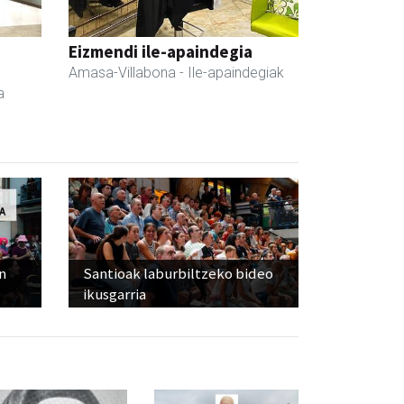
Eizmendi ile-apaindegia
Amasa-Villabona
- Ile-apaindegiak
a
n
Santioak laburbiltzeko bideo
ikusgarria