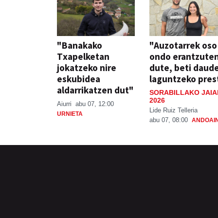
"Banakako
"Auzotarrek oso
Txapelketan
ondo erantzute
jokatzeko nire
dute, beti daud
eskubidea
laguntzeko pres
aldarrikatzen dut"
SORABILLAKO JAIA
2026
Aiurri
abu 07, 12:00
Lide Ruiz Telleria
URNIETA
abu 07, 08:00
ANDOAI