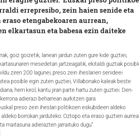
raldi errepresibo, zein haien senide eta
 eraso etengabekoaren aurrean,
n elkartasun eta babesa ezin daiteke
rak, goiz goizetik, lanean jardun zuten gure kide guztiei,
lkartasunaren mesedetan jartzeagatik, ekitaldi guztiak posibl
bildu ziren 200 lagunei, preso zein iheslarien senideei
itea posible egin zuten guztiei, Villabonako kaleak beste
ana, herri kirol, kantu jiran parte hartu zuten guztiei. Den-
skerrona adierazi beharrean aurkitzen gara.
euskal preso zein iheslari politikoen eskubideen aldeko
 aldeko borrokan jarduteko. Oztopo eta eraso guztien aurrea
ta maitasuna adierazten jarraituko dugu".