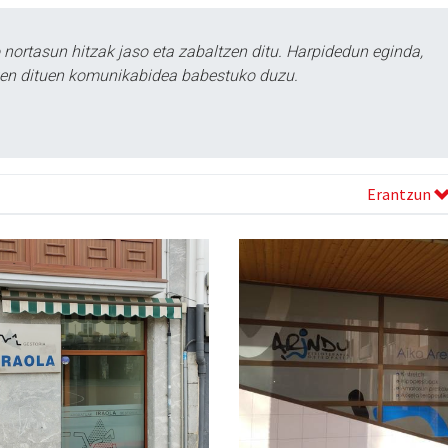
ortasun hitzak jaso eta zabaltzen ditu. Harpidedun eginda,
tzen dituen komunikabidea babestuko duzu.
Erantzun