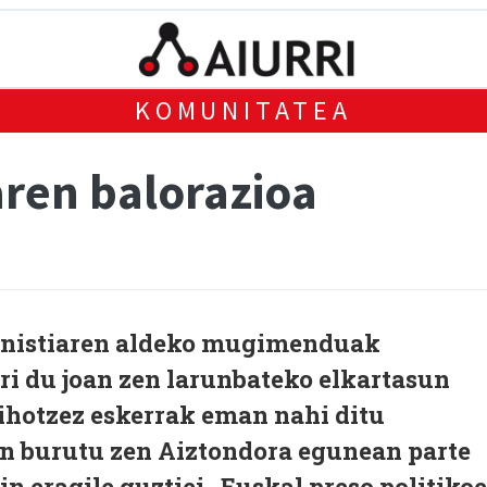
KOMUNITATEA
ren balorazioa
mnistiaren aldeko mugimenduak
ri du joan zen larunbateko elkartasun
ihotzez eskerrak eman nahi ditu
n burutu zen Aiztondora egunean parte
in eragile guztiei. Euskal preso politiko