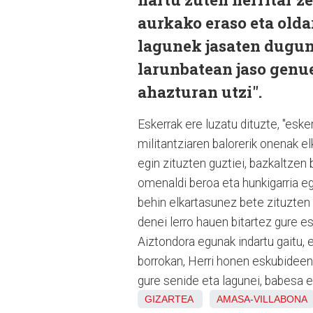
aurkako eraso eta oldar
lagunek jasaten dugun
larunbatean jaso genue
ahazturan utzi".
Eskerrak ere luzatu dituzte, "esker
militantziaren balorerik onenak e
egin zituzten guztiei, bazkaltzen 
omenaldi beroa eta hunkigarria eg
behin elkartasunez bete zituzten di
denei lerro hauen bitartez gure e
Aiztondora egunak indartu gaitu, 
borrokan, Herri honen eskubideen
gure senide eta lagunei, babesa e
GIZARTEA
AMASA-VILLABONA