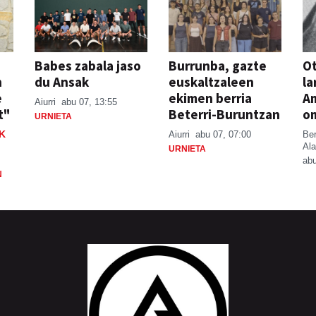
Babes zabala jaso
Burrunba, gazte
Ot
n
du Ansak
euskaltzaleen
la
e
ekimen berria
A
Aiurri
abu 07, 13:55
t"
Beterri-Buruntzan
o
URNIETA
K
Aiurri
abu 07, 07:00
Be
Ala
URNIETA
abu
N