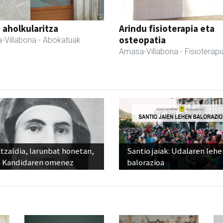
a aholkularitza
Arindu fisioterapia eta
osteopatia
-Villabona
- Abokatuak
Amasa-Villabona
- Fisioterapi
tzaldia, larunbat honetan,
Santio jaiak: Udalaren lehe
 Kandidaren omenez
balorazioa