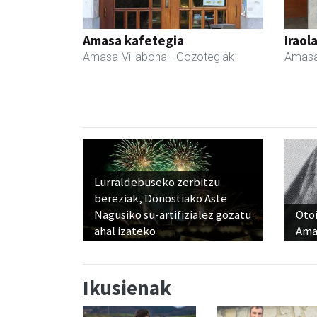
Amasa kafetegia
Iraol
Amasa-Villabona
- Gozotegiak
Amasa
Lurraldebuseko zerbitzu
bereziak, Donostiako Aste
Nagusiko su-artifizialez gozatu
Otoi
ahal izateko
Ama
Ikusienak