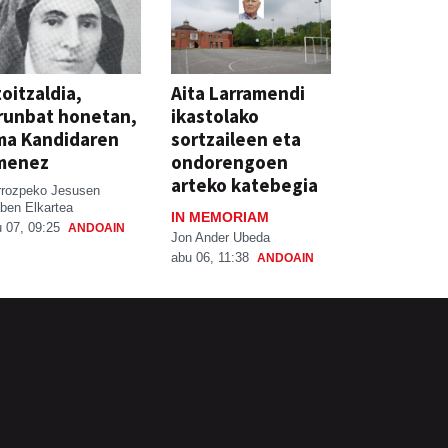
oitzaldia,
Aita Larramendi
runbat honetan,
ikastolako
ma Kandidaren
sortzaileen eta
menez
ondorengoen
arteko katebegia
rrozpeko Jesusen
ben Elkartea
IN MEMORIAM
 07, 09:25
ANDOAIN
Jon Ander Ubeda
abu 06, 11:38
ANDOAIN