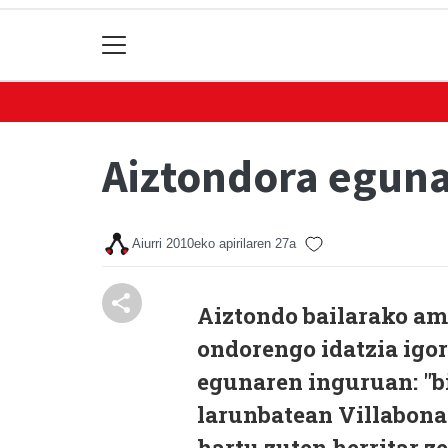
Aiztondora eguna
Aiurri
2010eko apirilaren 27a
Aiztondo bailarako a
ondorengo idatzia igor
egunaren inguruan: "b
larunbatean Villabona
hartu zuten herritar ze