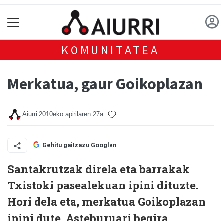
KOMUNITATEA
Merkatua, gaur Goikoplazan
Aiurri
2010eko apirilaren 27a
Gehitu gaitzazu Googlen
Santakrutzak direla eta barrakak
Txistoki pasealekuan ipini dituzte.
Hori dela eta, merkatua Goikoplazan
ipini dute. Asteburuari begira,