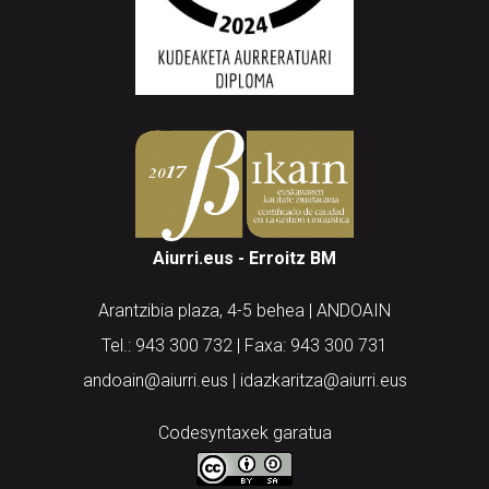
Aiurri.eus - Erroitz BM
Arantzibia plaza, 4-5 behea | ANDOAIN
Tel.: 943 300 732 | Faxa: 943 300 731
andoain@aiurri.eus | idazkaritza@aiurri.eus
Codesyntaxek garatua