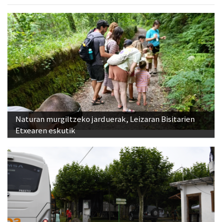
Naturan murgiltzeko jarduerak, Leizaran Bisitarien
Etxearen eskutik