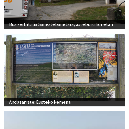
Bus zerbitzua Sanestebanetara, asteburu honetan
Andazarrate: Eusteko kemena