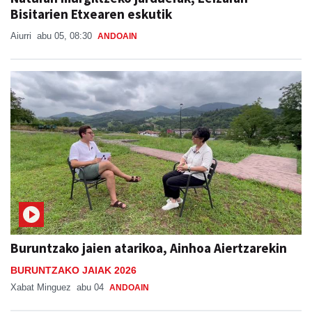
Bisitarien Etxearen eskutik
Aiurri
abu 05, 08:30
ANDOAIN
Buruntzako jaien atarikoa, Ainhoa Aiertzarekin
BURUNTZAKO JAIAK 2026
Xabat Minguez
abu 04
ANDOAIN