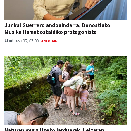
Junkal Guerrero andoaindarra, Donostiako
Musika Hamabostaldiko protagonista
Aiurri
abu 05, 07:00
ANDOAIN
Naturan murgiltzeko jarduerak, Leizaran