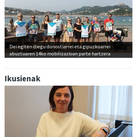
Dei egiten diegu donostiarrei eta gipuzkoarrei
abuztuaren 14ko mobilizazioan parte hartzera
Ikusienak