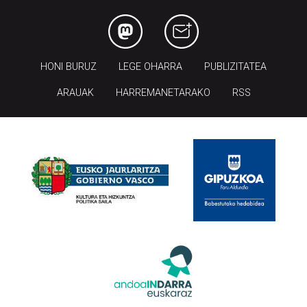
HONI BURUZ
LEGE OHARRA
PUBLIZITATEA
ARAUAK
HARREMANETARAKO
RSS