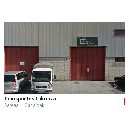
Previous
Next
Amabi haur eta gazte jantziak
Andoain
- Arropa-dendak