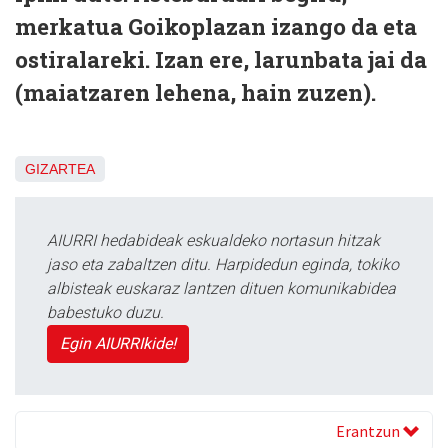
merkatua Goikoplazan izango da eta
ostiralareki. Izan ere, larunbata jai da
(maiatzaren lehena, hain zuzen).
GIZARTEA
AIURRI hedabideak eskualdeko nortasun hitzak
jaso eta zabaltzen ditu. Harpidedun eginda, tokiko
albisteak euskaraz lantzen dituen komunikabidea
babestuko duzu.
Egin AIURRIkide!
Erantzun