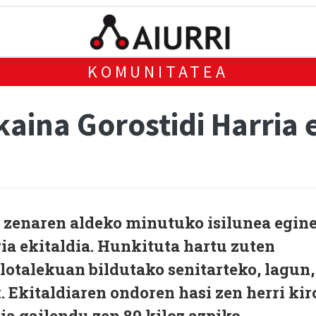
KOMUNITATEA
ikaina Gorostidi Harria 
zenaren aldeko minutuko isilunea egin
ria ekitaldia. Hunkituta hartu zuten
otalekuan bildutako senitarteko, lagun,
k. Ekitaldiaren ondoren hasi zen herri kir
eria gailendu zen 80 kiloz azpiko