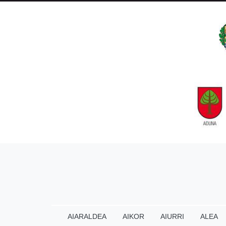
AIARALDEA
AIKOR
AIURRI
ALEA