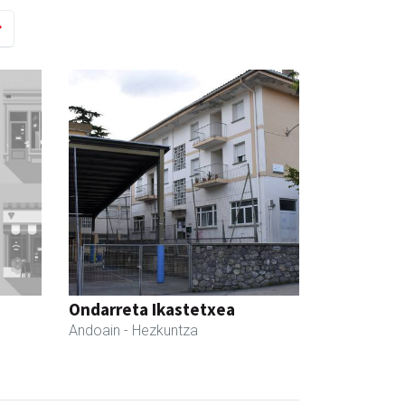
Ondarreta Ikastetxea
Andoain
- Hezkuntza