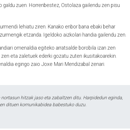
ko galdu zuen. Horrenbestez, Ostolaza gailendu zen pisu
zurmendi lehiatu ziren. Kanako enbor bana ebaki behar
Azurmengik etzanda. Igeldoko aizkolari handia gailendu zen.
ndiari omenaldia egiteko arratsalde borobila izan zen
 zen eta zaletuek ederki gozatu zuten ikusitakoarekin.
naldia egingo zaio Joxe Mari Mendizabal zenari.
ortasun hitzak jaso eta zabaltzen ditu. Harpidedun eginda,
tzen dituen komunikabidea babestuko duzu.