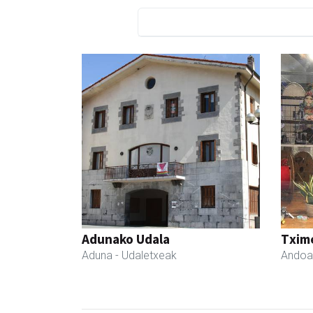
Adunako Udala
Txim
Aduna
- Udaletxeak
Andoa