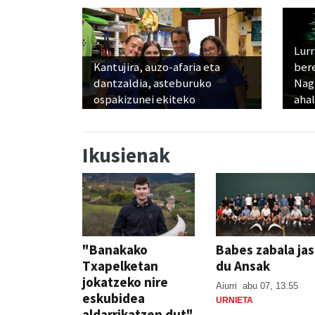
Lur
Kantujira, auzo-afaria eta
ber
dantzaldia, asteburuko
Nagu
ospakizunei ekiteko
ahal
Ikusienak
"Banakako
Babes zabala ja
Txapelketan
du Ansak
jokatzeko nire
Aiurri
abu 07, 13:55
eskubidea
URNIETA
aldarrikatzen dut"