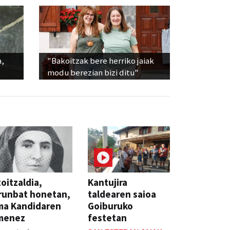
a,
"Bakoitzak bere herriko jaiak
modu berezian bizi ditu"
oitzaldia,
Kantujira
runbat honetan,
taldearen saioa
ma Kandidaren
Goiburuko
menez
festetan