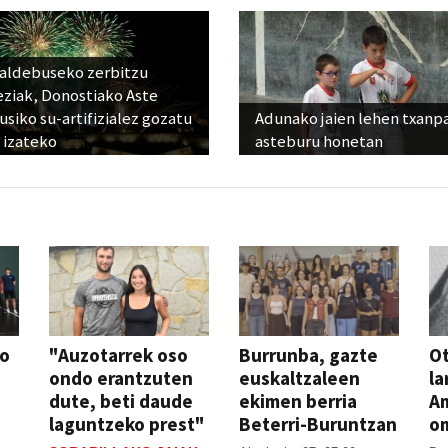
raldebuseko zerbitzu
eziak, Donostiako Aste
siko su-artifizialez gozatu
Adunako jaien lehen txanp
 izateko
asteburu honetan
so
"Auzotarrek oso
Burrunba, gazte
Ot
ondo erantzuten
euskaltzaleen
la
dute, beti daude
ekimen berria
A
laguntzeko prest"
Beterri-Buruntzan
o