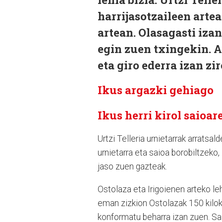
harrijasotzaileen arte
artean. Olasagasti iza
egin zuen txingekin. 
eta giro ederra izan z
Ikus argazki gehiago
Ikus herri kirol saioar
Urtzi Telleria urnietarrak arratsa
urnietarra eta saioa borobiltzeko,
jaso zuen gazteak.
Ostolaza eta Irigoienen arteko le
eman zizkion Ostolazak 150 kiloko 
konformatu beharra izan zuen. Saio