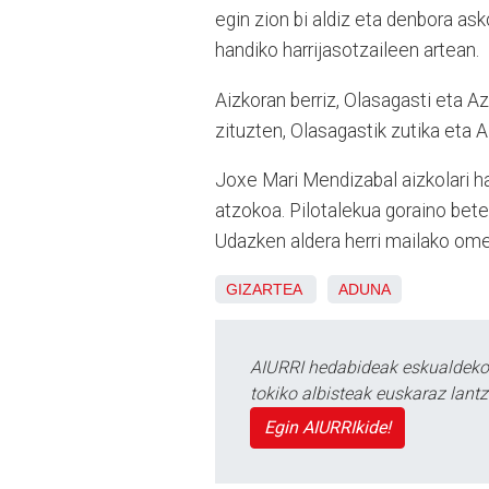
egin zion bi aldiz eta denbora as
handiko harrijasotzaileen artean.
Aizkoran berriz, Olasagasti eta A
zituzten, Olasagastik zutika eta 
Joxe Mari Mendizabal aizkolari ha
atzokoa. Pilotalekua goraino bete
Udazken aldera herri mailako ome
GIZARTEA
ADUNA
AIURRI hedabideak eskualdeko n
tokiko albisteak euskaraz lan
Egin AIURRIkide!