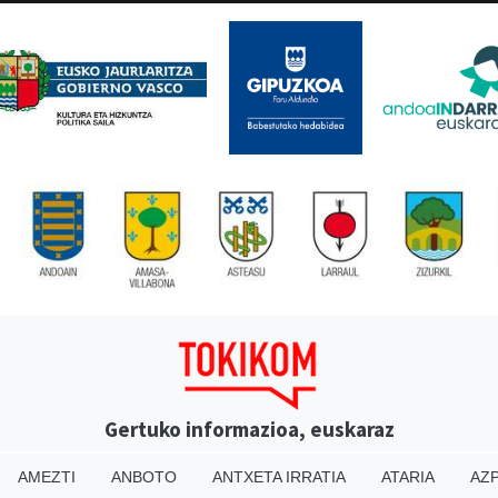
Gertuko informazioa, euskaraz
AMEZTI
ANBOTO
ANTXETA IRRATIA
ATARIA
AZP