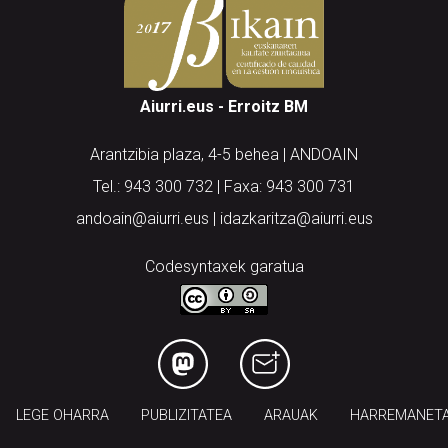
Aiurri.eus - Erroitz BM
Arantzibia plaza, 4-5 behea | ANDOAIN
Tel.: 943 300 732 | Faxa: 943 300 731
andoain@aiurri.eus | idazkaritza@aiurri.eus
Codesyntaxek garatua
LEGE OHARRA
PUBLIZITATEA
ARAUAK
HARREMANET