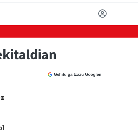
ekitaldian
Gehitu gaitzazu Googlen
ez
ol