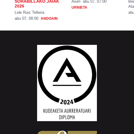
SORABILLAKO JAIAK
Aiurri
abu 07, 07:00
Be
2026
Ala
URNIETA
Lide Ruiz Telleria
abu
abu 07, 08:00
ANDOAIN