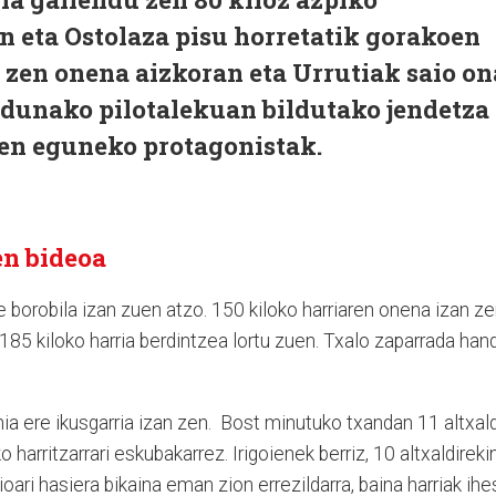
an eta Ostolaza pisu horretatik gorakoen
n zen onena aizkoran eta Urrutiak saio on
Adunako pilotalekuan bildutako jendetza
iren eguneko protagonistak.
en bideoa
lde borobila izan zuen atzo. 150 kiloko harriaren onena izan z
 185 kiloko harria berdintzea lortu zuen. Txalo zaparrada han
hia ere ikusgarria izan zen. Bost minutuko txandan 11 altxald
harritzarrari eskubakarrez. Irigoienek berriz, 10 altxaldireki
ari hasiera bikaina eman zion errezildarra, baina harriak ihe