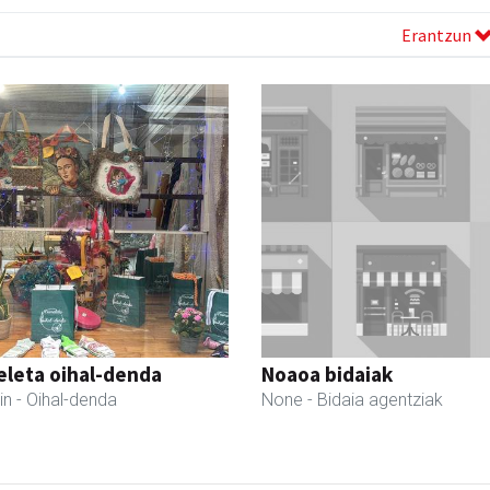
Erantzun
eleta oihal-denda
Noaoa bidaiak
in
- Oihal-denda
None
- Bidaia agentziak