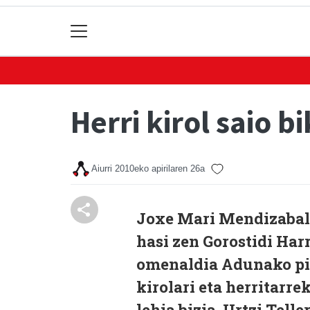
Herri kirol saio b
Aiurri
2010eko apirilaren 26a
Joxe Mari Mendizabal 
hasi zen Gorostidi Har
omenaldia Adunako pil
kirolari eta herritarre
lehia bizia. Urtzi Tell