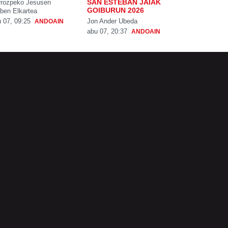
SAN ESTEBAN JAIAK
rrozpeko Jesusen
GOIBURUN 2026
ben Elkartea
Jon Ander Ubeda
 07, 09:25
ANDOAIN
abu 07, 20:37
ANDOAIN