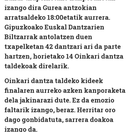
izango dira Gurea antzokian
arratsaldeko 18:00etatik aurrera.
Gipuzkoako Euskal Dantzarien
Biltzarrak antolatzen duen
txapelketan 42 dantzari ari da parte
hartzen, horietako 14 Oinkari dantza
taldekoak direlarik.
Oinkari dantza taldeko kideek
finalaren aurreko azken kanporaketa
dela jakinarazi dute. Ez da emozio
faltarik izango, beraz. Herritar oro
dago gonbidatuta, sarrera doakoa
izango da.