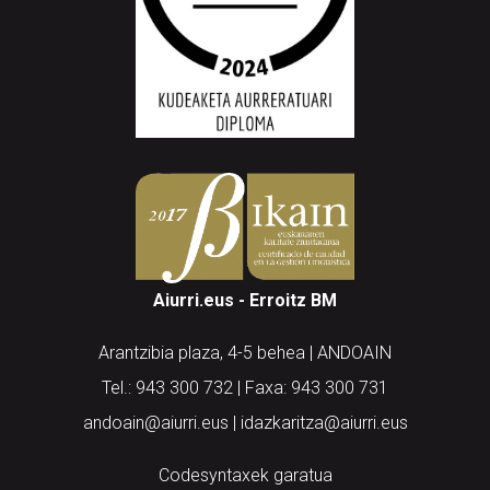
Aiurri.eus - Erroitz BM
Arantzibia plaza, 4-5 behea | ANDOAIN
Tel.: 943 300 732 | Faxa: 943 300 731
andoain@aiurri.eus | idazkaritza@aiurri.eus
Codesyntaxek garatua