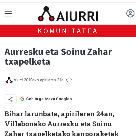
KOMUNITATEA
Aurresku eta Soinu Zahar
txapelketa
Aiurri
2010eko apirilaren 21a
Gehitu gaitzazu Googlen
Bihar larunbata, apirilaren 24an,
Villabonako Aurresku eta Soinu
Zahar txapelketako kanporaketak