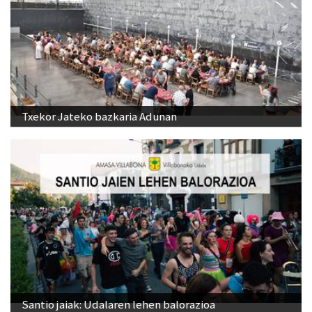
Txekor Jateko bazkaria Adunan
Santio jaiak: Udalaren lehen balorazioa