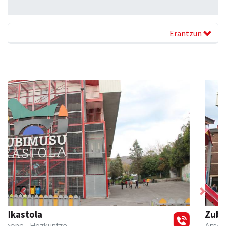
Erantzun
Previous
Next
Zubimusu Ikastola