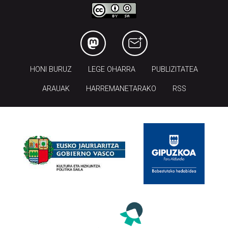
HONI BURUZ
LEGE OHARRA
PUBLIZITATEA
ARAUAK
HARREMANETARAKO
RSS