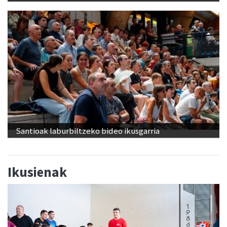
Santioak laburbiltzeko bideo ikusgarria
Ikusienak