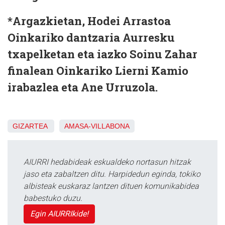
*Argazkietan, Hodei Arrastoa
Oinkariko dantzaria Aurresku
txapelketan eta iazko Soinu Zahar
finalean Oinkariko Lierni Kamio
irabazlea eta Ane Urruzola.
GIZARTEA
AMASA-VILLABONA
AIURRI hedabideak eskualdeko nortasun hitzak
jaso eta zabaltzen ditu. Harpidedun eginda, tokiko
albisteak euskaraz lantzen dituen komunikabidea
babestuko duzu.
Egin AIURRIkide!