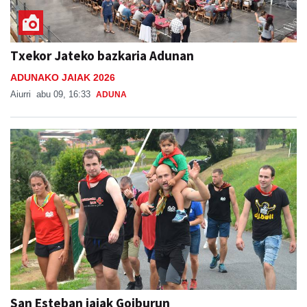
Txekor Jateko bazkaria Adunan
ADUNAKO JAIAK 2026
Aiurri
abu 09, 16:33
ADUNA
San Esteban jaiak Goiburun