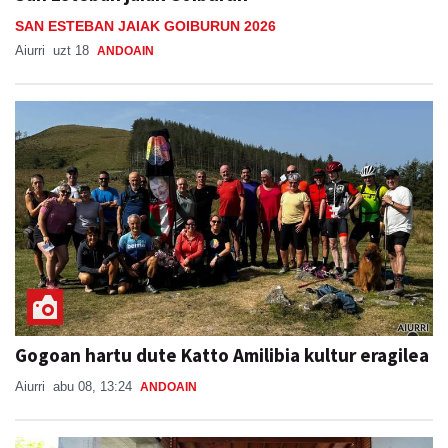
SAN ESTEBAN JAIAK GOIBURUN 2026
Aiurri
uzt 18
ANDOAIN
Gogoan hartu dute Katto Amilibia kultur eragilea
Aiurri
abu 08, 13:24
ANDOAIN