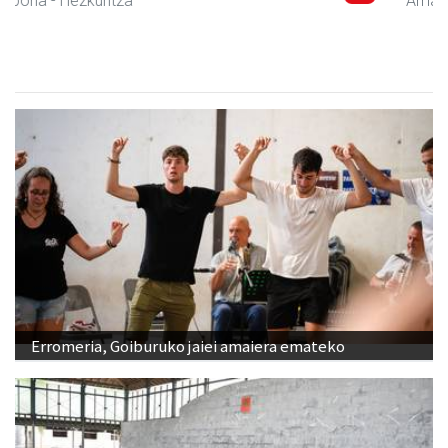
Amasa-Villabona
- Hezkuntza
Erromeria, Goiburuko jaiei amaiera emateko