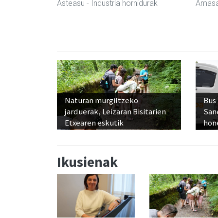
Asteasu
- Industria hornidurak
Amasa
Naturan murgiltzeko
Bus
jarduerak, Leizaran Bisitarien
San
Etxearen eskutik
hon
Ikusienak