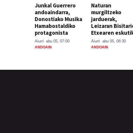
Junkal Guerrero
Naturan
andoaindarra,
murgiltzeko
Donostiako Musika
jarduerak,
Hamabostaldiko
Leizaran Bisitar
protagonista
Etxearen eskuti
Aiurri
abu 05, 07:00
Aiurri
abu 05, 08:30
ANDOAIN
ANDOAIN