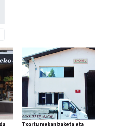
nda
Txortu mekanizaketa eta