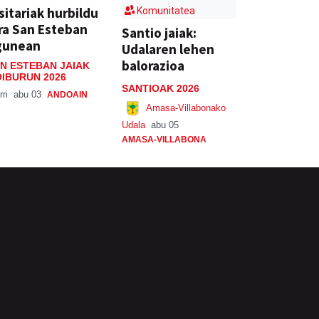
sitariak hurbildu
Komunitatea
ra San Esteban
Santio jaiak:
gunean
Udalaren lehen
balorazioa
N ESTEBAN JAIAK
IBURUN 2026
SANTIOAK 2026
rri
abu 03
ANDOAIN
Amasa-Villabonako
Udala
abu 05
AMASA-VILLABONA