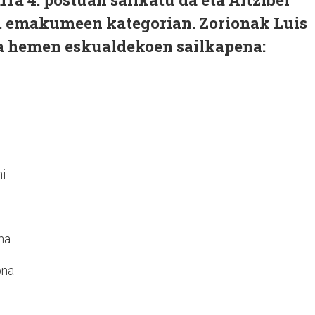
 3. emakumeen kategorian. Zorionak Luis
na hemen eskualdekoen sailkapena:
ni
na
ona