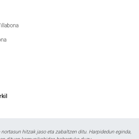
Villabona
ona
rkil
ortasun hitzak jaso eta zabaltzen ditu. Harpidedun eginda,