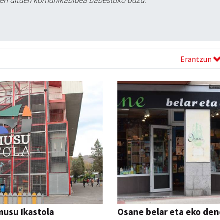
tzen dituen komunikabidea babestuko duzu.
Erantzun
usu Ikastola
Osane belar eta eko de