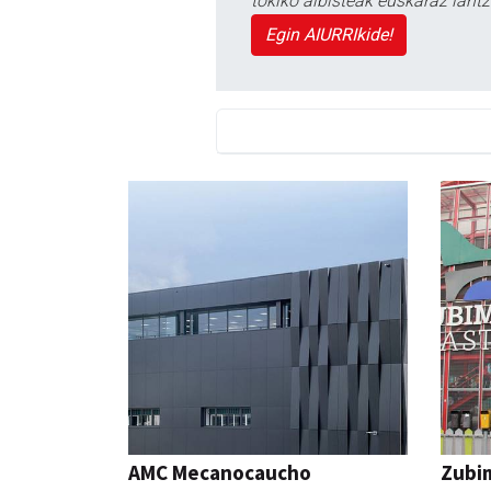
tokiko albisteak euskaraz lan
Egin AIURRIkide!
AMC Mecanocaucho
Zubim