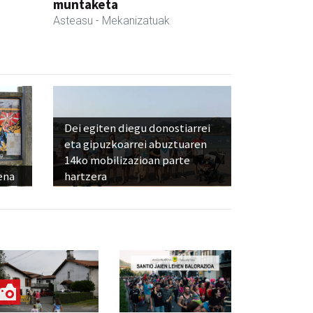
muntaketa
Asteasu
- Mekanizatuak
Dei egiten diegu donostiarrei
eta gipuzkoarrei abuztuaren
14ko mobilizazioan parte
ena
hartzera