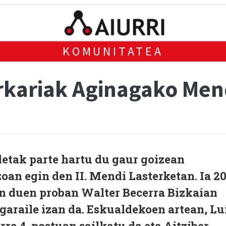
KOMUNITATEA
rkariak Aginagako Men
letak parte hartu du gaur goizean
an egin den II. Mendi Lasterketan. Ia 2
an duen proban Walter Becerra Bizkaian
garaile izan da. Eskualdekoen artean, Lu
ra 4. postuan sailkatu da eta Aitziber