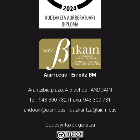
Aiurri.eus - Erroitz BM
Arantzibia plaza, 4-5 behea | ANDOAIN
Tel.: 943 300 732 | Faxa: 943 300 731
andoain@aiurri.eus | idazkaritza@aiurri.eus
Codesyntaxek garatua