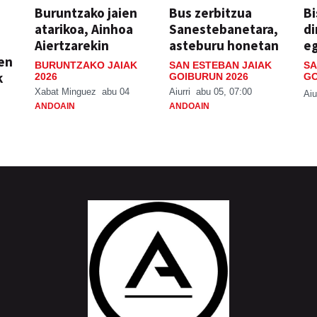
Buruntzako jaien
Bus zerbitzua
Bi
atarikoa, Ainhoa
Sanestebanetara,
di
Aiertzarekin
asteburu honetan
e
ien
BURUNTZAKO JAIAK
SAN ESTEBAN JAIAK
SA
k
2026
GOIBURUN 2026
GO
Xabat Minguez
abu 04
Aiurri
abu 05, 07:00
Aiu
ANDOAIN
ANDOAIN