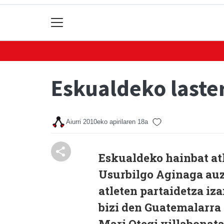
Eskualdeko laste
Aiurri
2010eko apirilaren 18a
Eskualdeko hainbat at
Usurbilgo Aginaga auzo
atleten partaidetza iz
bizi den Guatemalarra 
Mari Otegi villabonatar