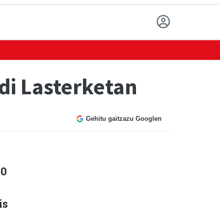
di Lasterketan
Gehitu gaitzazu Googlen
00
is