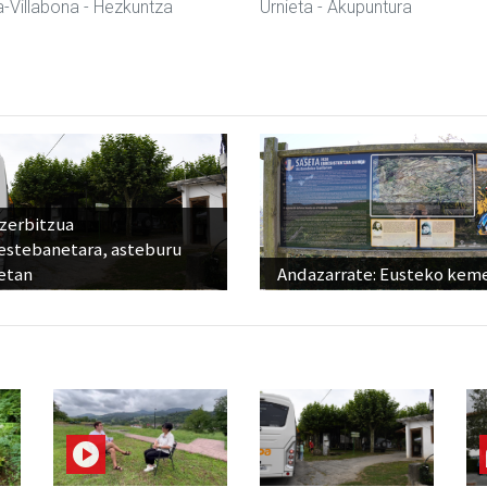
-Villabona
- Hezkuntza
Urnieta
- Akupuntura
 zerbitzua
estebanetara, asteburu
etan
Andazarrate: Eusteko kem