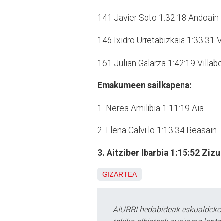
141 Javier Soto 1:32:18 Andoain
146 Ixidro Urretabizkaia 1:33:31 
161 Julian Galarza 1:42:19 Villab
Emakumeen sailkapena:
1. Nerea Amilibia 1:11:19 Aia
2. Elena Calvillo 1:13:34 Beasain
3. Aitziber Ibarbia 1:15:52 Zizu
GIZARTEA
AIURRI hedabideak eskualdeko n