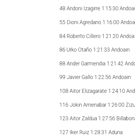
48 Andoni Izagirre 1:15:30 Andoa
55 Dioni Agredano 1:16:00 Andoa
84 Roberto Cillero 1:21:20 Andoa
86 Urko Otaño 1:21:33 Andoain
88 Ander Garmendia 1:21:42 And
99 Javier Gallo 1:22:56 Andoain
108 Aitor Elizagarate 1:24:10 An
116 Jokin Amenabar 1:26:00 Zizur
123 Aitor Zaldua 1:27:56 Billabon
127 Iker Ruiz 1:28:31 Aduna