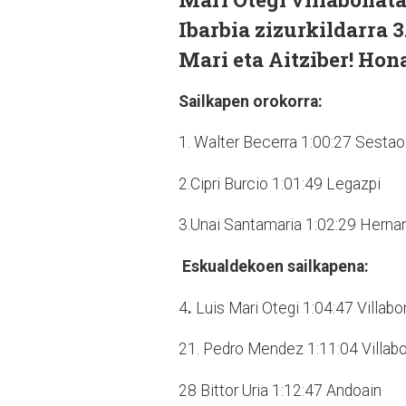
Ibarbia zizurkildarra
Mari eta Aitziber! Ho
Sailkapen orokorra:
1.
Walter Becerra 1:00:27 Sestao
2.Cipri Burcio 1:01:49 Legazpi
3.Unai Santamaria 1:02:29 Herna
Eskualdekoen sailkapena:
4
.
Luis Mari Otegi 1:04:47 Villabo
21. Pedro Mendez 1:11:04 Villab
28 Bittor Uria 1:12:47 Andoain