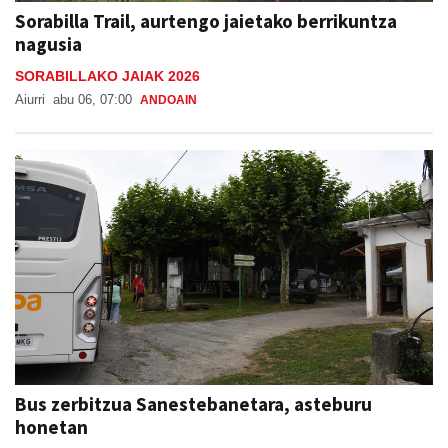
Sorabilla Trail, aurtengo jaietako berrikuntza
nagusia
SORABILLAKO JAIAK 2026
Aiurri
abu 06, 07:00
ANDOAIN
Bus zerbitzua Sanestebanetara, asteburu
honetan