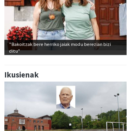
"Bakoitzak bere herriko jaiak modu berezian bizi
ditu"
Ikusienak