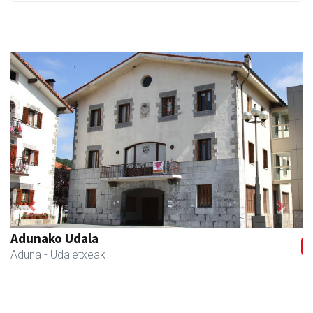
Previous
Next
Azkain motoak
Andoain
- Motor dendak