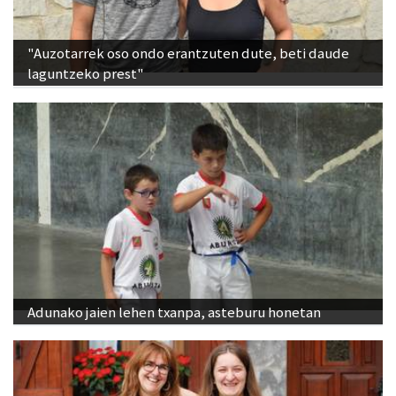
"Auzotarrek oso ondo erantzuten dute, beti daude
laguntzeko prest"
Adunako jaien lehen txanpa, asteburu honetan