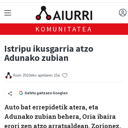
KOMUNITATEA
Istripu ikusgarria atzo
Adunako zubian
Aiurri
2010eko apirilaren 15a
Gehitu gaitzazu Googlen
Auto bat errepidetik atera, eta
Adunako zubian behera, Oria ibaira
erori zen atzo arratsaldean. Zorionez,