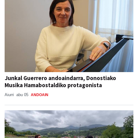
Junkal Guerrero andoaindarra, Donostiako
Musika Hamabostaldiko protagonista
Aiurri
abu 05
ANDOAIN