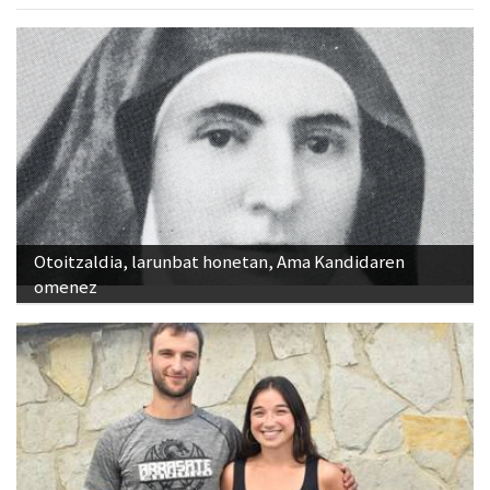
Otoitzaldia, larunbat honetan, Ama Kandidaren
omenez