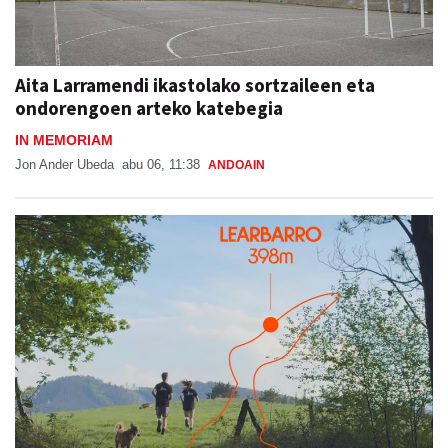
Aita Larramendi ikastolako sortzaileen eta
ondorengoen arteko katebegia
IN MEMORIAM
Jon Ander Ubeda
abu 06, 11:38
ANDOAIN