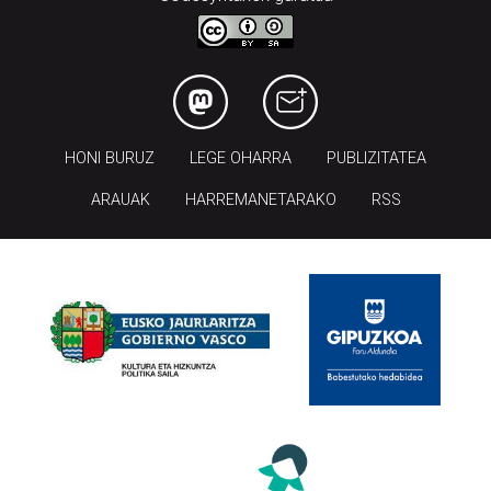
HONI BURUZ
LEGE OHARRA
PUBLIZITATEA
ARAUAK
HARREMANETARAKO
RSS