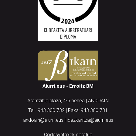
Aiurri.eus - Erroitz BM
Arantzibia plaza, 4-5 behea | ANDOAIN
Tel.: 943 300 732 | Faxa: 943 300 731
andoain@aiurri.eus | idazkaritza@aiurri.eus
Codesyntaxek garatua