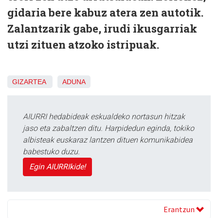
gidaria bere kabuz atera zen autotik.
Zalantzarik gabe, irudi ikusgarriak
utzi zituen atzoko istripuak.
GIZARTEA
ADUNA
AIURRI hedabideak eskualdeko nortasun hitzak
jaso eta zabaltzen ditu. Harpidedun eginda, tokiko
albisteak euskaraz lantzen dituen komunikabidea
babestuko duzu.
Egin AIURRIkide!
Erantzun