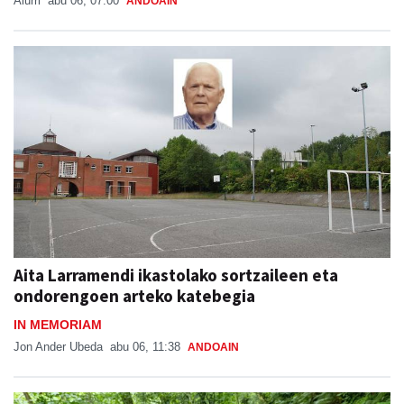
Aiurri
abu 06, 07:00
ANDOAIN
Aita Larramendi ikastolako sortzaileen eta
ondorengoen arteko katebegia
IN MEMORIAM
Jon Ander Ubeda
abu 06, 11:38
ANDOAIN