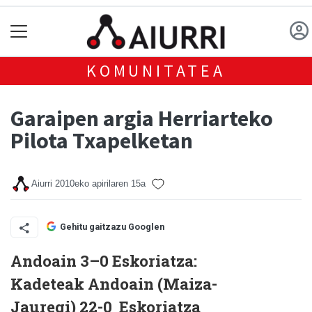
KOMUNITATEA
Garaipen argia Herriarteko
Pilota Txapelketan
Aiurri
2010eko apirilaren 15a
Gehitu gaitzazu Googlen
Andoain 3–0 Eskoriatza:
Kadeteak Andoain (Maiza-
Jauregi) 22-0 Eskoriatza