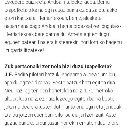
Eskudero baizik eta Andoain taldeko kidea. Berria
txapelketa bikaina egin dugu baina ez da zaletu asko
etorri kantxara. Herriartekoan, berriz, aldaketa
nabarmena dago Andoain herria ordezkatzen dugulako.
Herriartekoak bere xarma du. Amets egiten dugu
egunen batean finalera iristearekin, hori lortuko bagenu
izugarria litzateke!
Zuk pertsonalki zer nola bizi duzu txapelketa?
J.E.
Badira pilotari batzuk jendearen aurrean umildu,
apaldu egiten direnak. Beste batzuk hazi egiten dira.
Neu hazi egiten den horietakoa naiz. 1.70 metroko
altuerakoa naiz, ez naiz luzeago egiten baina beste
jokamoldea erakusten dut. Tanto ona egin eta jendeak
txaloa jotzen duenean, oilo-ipurdia jartzen zait. Aste
guztia barruko urduritasun horrekin ematen dut, lo ere