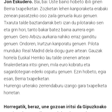
Jon Eskudero.
Bai, bai. Uste baino hobeto ibili ginen
Berria txapelketan. Zozketan lehen kanporaketa erabaki
zenean pasatzeko oso zaila genuela ikusi genuen.
Txaruta talde baztandarrak beti izan du pilotarako sen
eta grin hori, tanto bakar batez baina aurrera egin
genuen. Gero Arbizu aurkaria nahiko erraz gainditu
genuen. Ondoren, Irurtzun kanporatu genuen. Pilota
munduko Real Madrid dela diogu gure artean. Gauzak
horrela Euskal Herriko lau talde onenen artean
finalerdietara iritsi ginen, mila euro kobratu eta
sagardotegian ederki ospatu genuen. Ezin hobeto, egia
esan, Berria txapelketan.
Hurrengo urterako zerrendaburu izango gara txapelketa
horretan.
Horregatik, beraz, une gozoan iritsi da Gipuzkoako