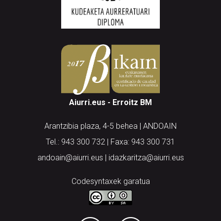
Aiurri.eus - Erroitz BM
Arantzibia plaza, 4-5 behea | ANDOAIN
Tel.: 943 300 732 | Faxa: 943 300 731
andoain@aiurri.eus | idazkaritza@aiurri.eus
Codesyntaxek garatua