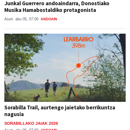
Junkal Guerrero andoaindarra, Donostiako
Musika Hamabostaldiko protagonista
Aiurri
abu 05, 07:00
ANDOAIN
Sorabilla Trail, aurtengo jaietako berrikuntza
nagusia
SORABILLAKO JAIAK 2026