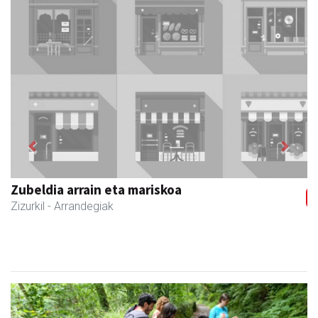
Previous
Next
Zubeldia arrain eta mariskoa
Zizurkil
- Arrandegiak