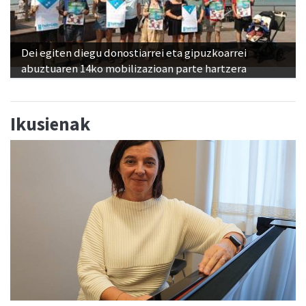
Dei egiten diegu donostiarrei eta gipuzkoarrei
abuztuaren 14ko mobilizazioan parte hartzera
Ikusienak