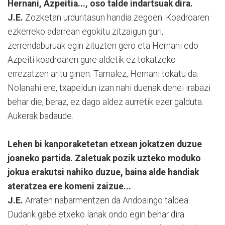
Hernani, Azpeitia..., oso talde indartsuak dira.
J.E.
Zozketan urduritasun handia zegoen. Koadroaren
ezkerreko adarrean egokitu zitzaigun guri,
zerrendaburuak egin zituzten gero eta Hernani edo
Azpeiti koadroaren gure aldetik ez tokatzeko
errezatzen aritu ginen. Tamalez, Hernani tokatu da.
Nolanahi ere, txapeldun izan nahi duenak denei irabazi
behar die, beraz, ez dago aldez aurretik ezer galduta.
Aukerak badaude.
Lehen bi kanporaketetan etxean jokatzen duzue
joaneko partida. Zaletuak pozik uzteko moduko
jokua erakutsi nahiko duzue, baina alde handiak
ateratzea ere komeni zaizue...
J.E.
Arraten nabarmentzen da Andoaingo taldea.
Dudarik gabe etxeko lanak ondo egin behar dira