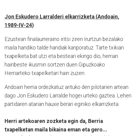
Jon Eskudero Larralderi elkarrizketa (Andoain,
1989-IV-24)
Ezustean finalaurreraino iritsi ziren Irurtzun bezalako
maila handiko talde handiak kanporatuz. Tarte txikian
txapelketa bat utzi eta besteari ekingo dio, herrian
hainbeste ikusmin sortzen duen Gipuzkoako
Herriarteko txapelketari hain zuzen.
Andoain herria ordezkatuz arituko den pilotarien artean
dago Jon Eskudero Larralde hogei urteko gaztea. Lehen
partidaren atarian hauxe berari eginiko elkarrizketa:
Herri artekoaren zozketa egin da, Berria
txapelketan maila bikaina eman eta gero...