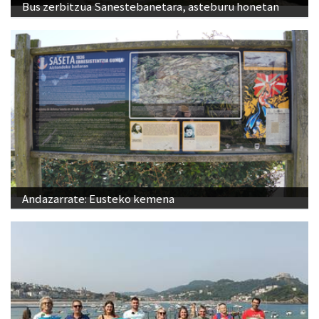
Bus zerbitzua Sanestebanetara, asteburu honetan
Andazarrate: Eusteko kemena