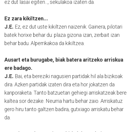
ez dut lasai egiten..., sekulakoa izaten da.
Ez zara kikiltzen...
J.E.
Ez, ez dut uste kikiltzen naizenik. Gainera, pilotari
batek horixe behar du: plaza gizona izan, zerbait izan
behar badu. Alperrikakoa da kikiltzea.
Ausart eta burugabe, biak batera aritzeko arriskua
ere badago.
J.E.
Bai, eta bereziki nagusien partidak hil ala bizikoak
dira. Azken partidak izaten dira eta hor jokatzen da
kanporaketa. Tanto batzuetan gehiegi arriskatzeak bere
kaltea sor dezake. Neurria hartu behar zaio. Arriskatuz
gero hiru tanto galtzen badira, gutxiago arriskatu behar
da.