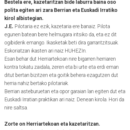
Bestela ere, kazetaritzan bide laburra baina oso
polita egiten ari zara Berrian eta Euskadi Irratiko
kirol albistegian.
J.E.
Pilotaria ez ezik, kazetaria ere banaiz. Pilota
egunen batean bere helmugara iritsiko da, eta ez dit
ogibiderik emango. Ikasketak beti dira garrantzitsuak.
Eskoriatzan ikasten ari naiz HUHEZIn.
Esan behar dut Herriartekoan nire bigarren herriaren
kontra tokatu zaidala, zeren eta bi urte eta erdi eman
ditut bertan bizitzen eta goitik behera ezagutzen dut
herria nahiz bertako pilotariak.
Berrian asteburuetan eta opor garaian lan egiten dut eta
Euskadi Irratian praktikan ari naiz. Denean kirola. Hori da
nire saltsa.
Zorte on Herriartekoan eta kazetaritzan.