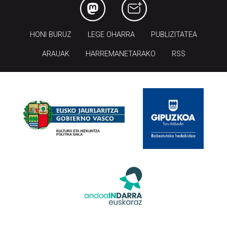
HONI BURUZ
LEGE OHARRA
PUBLIZITATEA
ARAUAK
HARREMANETARAKO
RSS