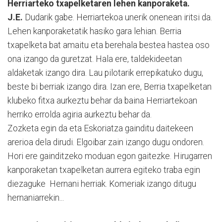
Herriarteko txapelketaren lehen kanporaketa.
J.E.
Dudarik gabe. Herriartekoa unerik onenean iritsi da.
Lehen kanporaketatik hasiko gara lehian. Berria
txapelketa bat amaitu eta berehala bestea hastea oso
ona izango da guretzat. Hala ere, taldekideetan
aldaketak izango dira. Lau pilotarik errepikatuko dugu,
beste bi berriak izango dira. Izan ere, Berria txapelketan
klubeko fitxa aurkeztu behar da baina Herriartekoan
herriko errolda agiria aurkeztu behar da.
Zozketa egin da eta Eskoriatza gainditu daitekeen
arerioa dela dirudi. Elgoibar zain izango dugu ondoren.
Hori ere gainditzeko moduan egon gaitezke. Hirugarren
kanporaketan txapelketan aurrera egiteko traba egin
diezaguke Hernani herriak. Komeriak izango ditugu
hernaniarrekin...