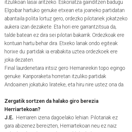
itzulikoan lasai aritzeko. Eskoriatza gainditzen badugu
Elgoibar hartuko genuke etxean eta joaneko partidatan
abantaila polita lortuz gero, ordezko pilotariek jokatzeko
aukera izan dezakete. Eta hori ere garrantzitsua da,
talde batean ez dira sei pilotari bakarrik. Ordezkoak ere
kontuan hartu behar dira. Etxeko lanak ondo egiteak
horixe du: partidak ia erabakita uztea ordezkoek ere
joka dezaten.
Final laurdenetara iritsiz gero Hernanirekin topo egingo
genuke. Kanporaketa horretan itzuliko partidak
Andoainen jokatuko lirateke, eta hiru nire ustez ona da.
Zergatik sortzen da halako giro berezia
Herriartekoan?
J.E.
Herriaren izena dagoelako lehian. Pilotariak ez
gara abizenez bereizten, Herriartekoan neu ez naiz