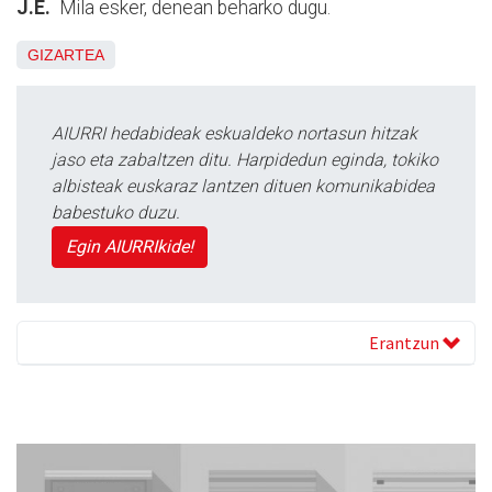
J.E.
Mila esker, denean beharko dugu.
GIZARTEA
AIURRI hedabideak eskualdeko nortasun hitzak
jaso eta zabaltzen ditu. Harpidedun eginda, tokiko
albisteak euskaraz lantzen dituen komunikabidea
babestuko duzu.
Egin AIURRIkide!
Erantzun