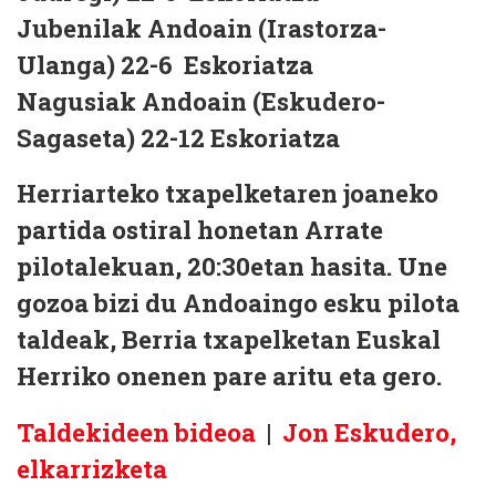
Jubenilak Andoain (Irastorza-
Ulanga) 22-6 Eskoriatza
Nagusiak Andoain (Eskudero-
Sagaseta) 22-12 Eskoriatza
Herriarteko txapelketaren joaneko
partida ostiral honetan Arrate
pilotalekuan, 20:30etan hasita.
Une
gozoa bizi du Andoaingo esku pilota
taldeak, Berria txapelketan Euskal
Herriko onenen pare aritu eta gero.
Taldekideen bideoa
|
Jon Eskudero,
elkarrizketa