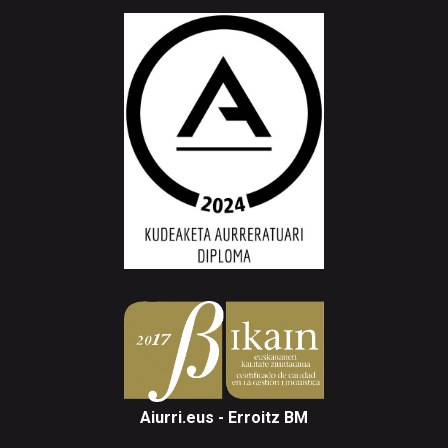
Aiurri.eus - Erroitz BM