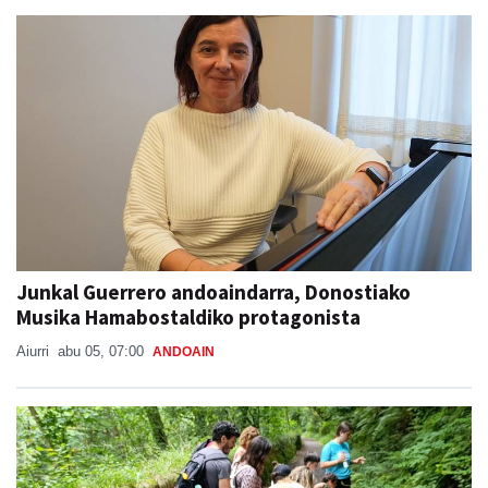
Junkal Guerrero andoaindarra, Donostiako
Musika Hamabostaldiko protagonista
Aiurri
abu 05, 07:00
ANDOAIN