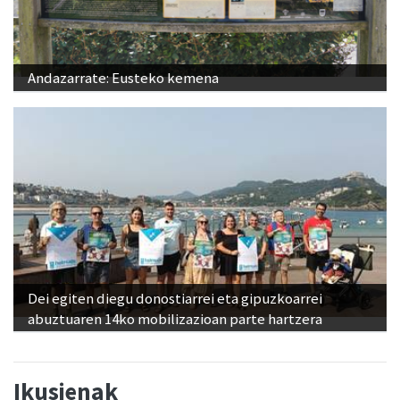
Andazarrate: Eusteko kemena
Dei egiten diegu donostiarrei eta gipuzkoarrei
abuztuaren 14ko mobilizazioan parte hartzera
Ikusienak