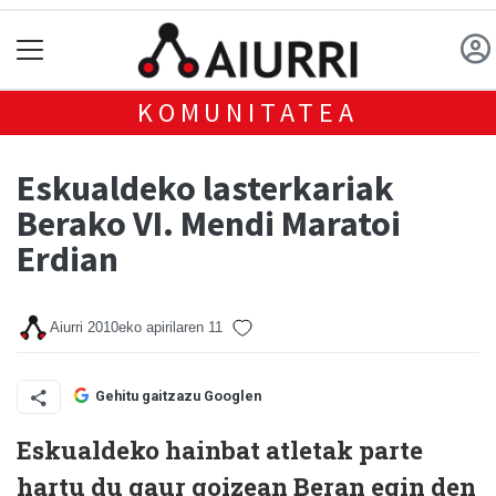
KOMUNITATEA
Eskualdeko lasterkariak
Berako VI. Mendi Maratoi
Erdian
Aiurri
2010eko apirilaren 11
Gehitu gaitzazu Googlen
Eskualdeko hainbat atletak parte
hartu du gaur goizean Beran egin den