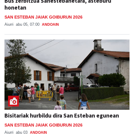
Bus zerbitzua Sanestebanetara, asteburu
honetan
SAN ESTEBAN JAIAK GOIBURUN 2026
Aiurri
abu 05, 07:00
ANDOAIN
Bisitariak hurbildu dira San Esteban egunean
SAN ESTEBAN JAIAK GOIBURUN 2026
Aiurri
abu 03
ANDOAIN