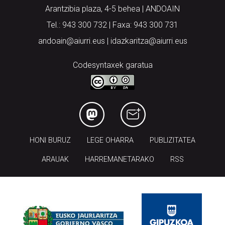
Arantzibia plaza, 4-5 behea | ANDOAIN
Tel.: 943 300 732 | Faxa: 943 300 731
andoain@aiurri.eus | idazkaritza@aiurri.eus
Codesyntaxek garatua
HONI BURUZ
LEGE OHARRA
PUBLIZITATEA
ARAUAK
HARREMANETARAKO
RSS