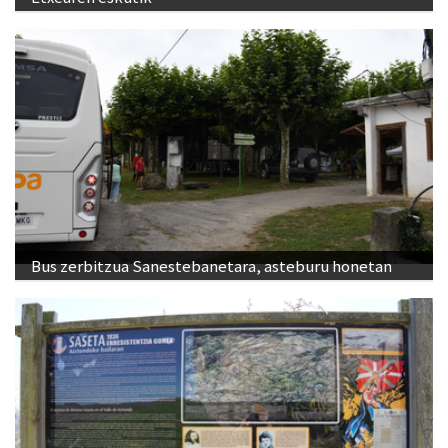
Bus zerbitzua Sanestebanetara, asteburu honetan