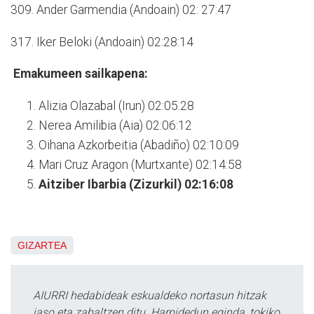
309. Ander Garmendia (Andoain) 02: 27:47
317. Iker Beloki (Andoain) 02:28:14
Emakumeen sailkapena:
Alizia Olazabal (Irun) 02:05.28
Nerea Amilibia (Aia) 02:06:12
Oihana Azkorbeitia (Abadiño) 02:10:09
Mari Cruz Aragon (Murtxante) 02:14:58
Aitziber Ibarbia (Zizurkil) 02:16:08
GIZARTEA
AIURRI hedabideak eskualdeko nortasun hitzak
jaso eta zabaltzen ditu. Harpidedun eginda, tokiko