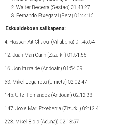
Walter Becerra (Sestao) 01:43:27
Fernando Etxegarai (Bera) 01:44:16
Eskualdekoen sailkapena:
4. Hassan Ait Chaou (Villabona) 01:45:54
12. Juan Mari Garin (Zizurkil) 01:51:55
16. Jon Iturralde (Andoain) 01:54:09
63. Mikel Legarreta (Urnieta) 02:02:47
145. Urtzi Fernandez (Andoain) 02:12:38
147. Joxe Mari Etxeberria (Zizurkil) 02:12:41
223. Mikel Elola (Aduna)) 02:18:57