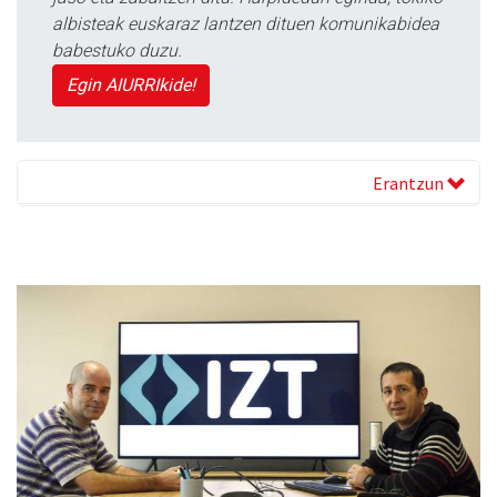
albisteak euskaraz lantzen dituen komunikabidea
babestuko duzu.
Egin AIURRIkide!
Erantzun