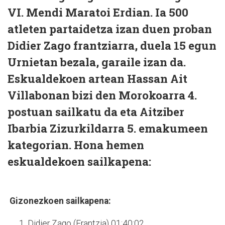
VI. Mendi Maratoi Erdian. Ia 500
atleten partaidetza izan duen proban
Didier Zago frantziarra, duela 15 egun
Urnietan bezala, garaile izan da.
Eskualdekoen artean Hassan Ait
Villabonan bizi den Morokoarra 4.
postuan sailkatu da eta Aitziber
Ibarbia Zizurkildarra 5. emakumeen
kategorian. Hona hemen
eskualdekoen sailkapena:
Gizonezkoen sailkapena:
Didier Zago (Frantzia) 01:40:02