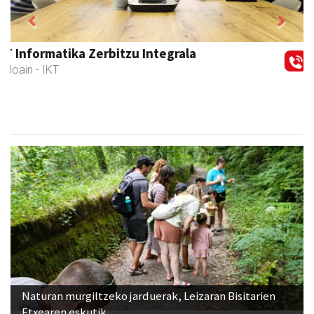
Previous
Next
Andoaingo AEK euskaltegia
Andoain
- Euskaltegiak
Naturan murgiltzeko jarduerak, Leizaran Bisitarien
Etxearen eskutik