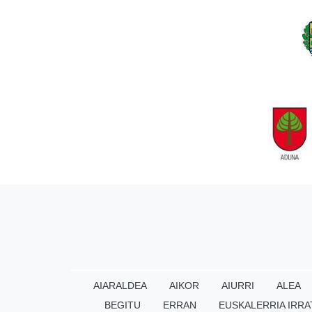
AIARALDEA
AIKOR
AIURRI
ALEA
BEGITU
ERRAN
EUSKALERRIA IRRA