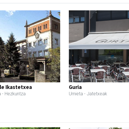
le Ikastetxea
Guria
a
- Hezkuntza
Urnieta
- Jatetxeak