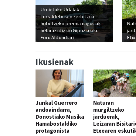
Urnietako Udalak
Lurraldebusen zerbitzua
hobetzeko premia nagusiak
Nat
helarazi dizkio Gipuzkoako
jard
Foru Aldundiari
Etx
Ikusienak
Junkal Guerrero
Naturan
andoaindarra,
murgiltzeko
Donostiako Musika
jarduerak,
Hamabostaldiko
Leizaran Bisitar
protagonista
Etxearen eskuti