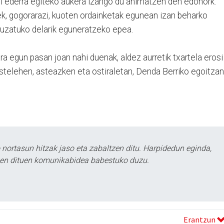
ari ederra egiteko aukera izango du animatzen den edonork.
ek, gogorarazi, kuoten ordainketak egunean izan beharko
 luzatuko delarik eguneratzeko epea.
ra egun pasan joan nahi duenak, aldez aurretik txartela erosi
stelehen, asteazken eta ostiraletan, Denda Berriko egoitzan
ortasun hitzak jaso eta zabaltzen ditu. Harpidedun eginda,
tzen dituen komunikabidea babestuko duzu.
Erantzun