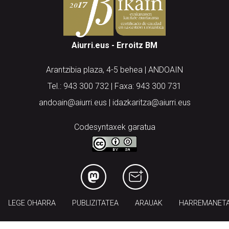
Aiurri.eus - Erroitz BM
Arantzibia plaza, 4-5 behea | ANDOAIN
Tel.: 943 300 732 | Faxa: 943 300 731
andoain@aiurri.eus | idazkaritza@aiurri.eus
Codesyntaxek garatua
LEGE OHARRA
PUBLIZITATEA
ARAUAK
HARREMANET