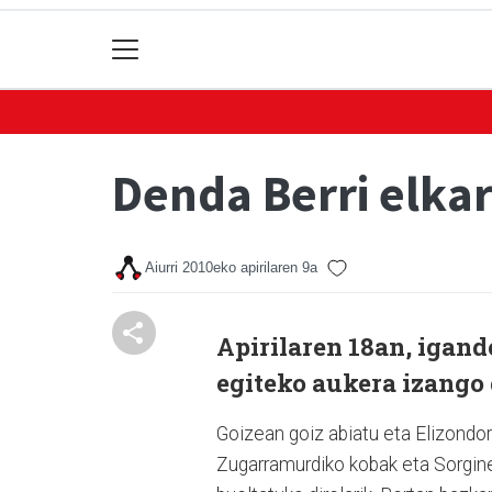
Denda Berri elka
Aiurri
2010eko apirilaren 9a
Apirilaren 18an, igand
egiteko aukera izango 
Goizean goiz abiatu eta Elizondora
Zugarramurdiko kobak eta Sorgine