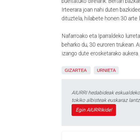
bueltatuko direlarik. Bertan bazk
Irteerara joan nahi duten bazkide
dituztela, hilabete honen 30 arte
Nafarroako eta Iparraldeko lurreta
beharko du, 30 euroren trukean. A
izango dute erosketarako aukera.
GIZARTEA
URNIETA
AIURRI hedabideak eskualdeko n
tokiko albisteak euskaraz lan
Egin AIURRIkide!