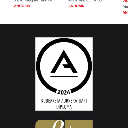
Xabat Minguez
abu 04
Aiurri
abu 05, 07:00
20
ANDOAIN
ANDOAIN
Aiu
AN