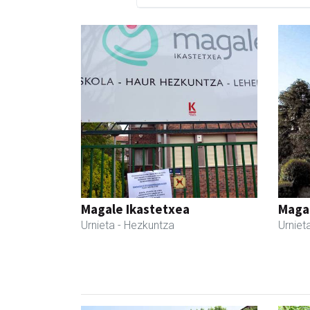
Magale Ikastetxea
Maga
Urnieta
- Hezkuntza
Urniet