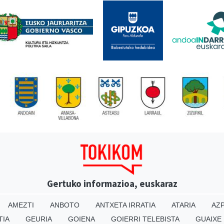
Gertuko informazioa, euskaraz
AMEZTI
ANBOTO
ANTXETA IRRATIA
ATARIA
AZP
TIA
GEURIA
GOIENA
GOIERRI TELEBISTA
GUAIXE