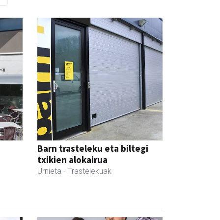
Barn trasteleku eta biltegi
txikien alokairua
Urnieta
- Trastelekuak