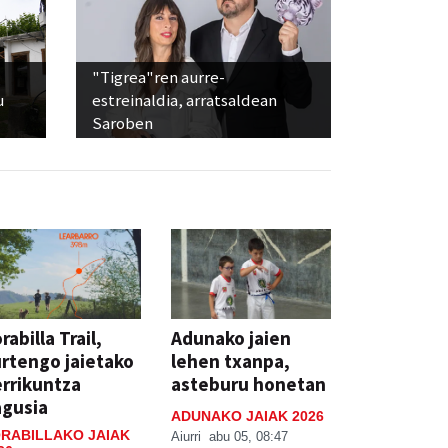
"Tigrea"ren aurre-
u
estreinaldia, arratsaldean
Saroben
rabilla Trail,
Adunako jaien
rtengo jaietako
lehen txanpa,
rrikuntza
asteburu honetan
agusia
ADUNAKO JAIAK 2026
RABILLAKO JAIAK
Aiurri
abu 05, 08:47