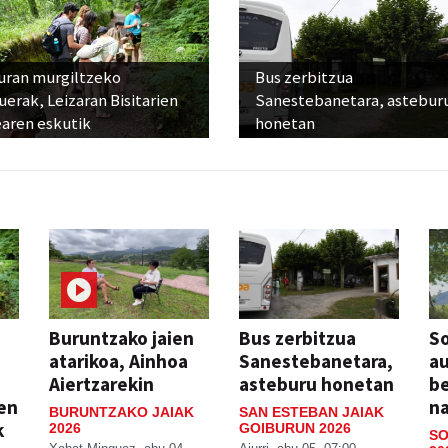
uran murgiltzeko
Bus zerbitzua
uerak, Leizaran Bisitarien
Sanestebanetara, astebur
earen eskutik
honetan
Buruntzako jaien
Bus zerbitzua
So
atarikoa, Ainhoa
Sanestebanetara,
au
Aiertzarekin
asteburu honetan
be
ien
n
BURUNTZAKO JAIAK
SAN ESTEBAN JAIAK
k
2026
GOIBURUN 2026
SO