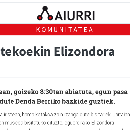
KOMUNITATEA
rtekoekin Elizondora
ean, goizeko 8:30tan abiatuta, egun pasa
dute Denda Berriko bazkide guztiek.
 iristean, hamaiketakoa zain izango dute bisitariek. Jarraian
n museoa bisitatuko dituzte, eguerdirako Elizondora