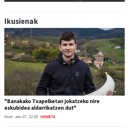
Ikusienak
"Banakako Txapelketan jokatzeko nire
eskubidea aldarrikatzen dut"
Aiurri
abu 07, 12:00
URNIETA