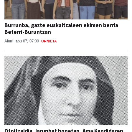
Burrunba, gazte euskaltzaleen ekimen berria
Beterri-Buruntzan
Aiurri
abu 07, 07:00
URNIETA
Otoitzaldia, larunbat honetan, Ama Kandidaren