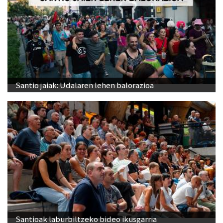
Santio jaiak: Udalaren lehen balorazioa
Santioak laburbiltzeko bideo ikusgarria