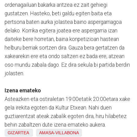
ordenagailuan bakarka aritzea ez zait gehiegi
gustatzen. Hasteko, beti galdu egiten baita eta
pertsona baten aurka jolastea baino aspergarriagoa
delako. Korrika egitera joatea ere aspergarria izan
daiteke bere horretan, baina konpetizioan hastean
helburu berriak sortzen dira. Gauza bera gertatzen da
xakearekin ere eta ondo saltzen ez bada ere, atzean
oso mundu zabala dago. Ez dira sekula bi partida berdin
jolasten.
Izena emateko
Asteazken eta ostiraletan 19:00etatik 20:00etara xake
gela irekita egoten da Kultur Etxean. Nahi duen
guztiarentzat ateak zabalik egoten dira, hiru hilabetez
behin zabaltzen dute izena emateko aukera.
GIZARTEA
AMASA-VILLABONA