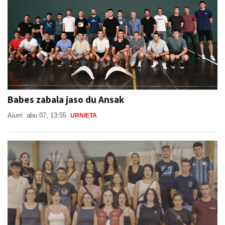
Babes zabala jaso du Ansak
Aiurri
abu 07, 13:55
URNIETA