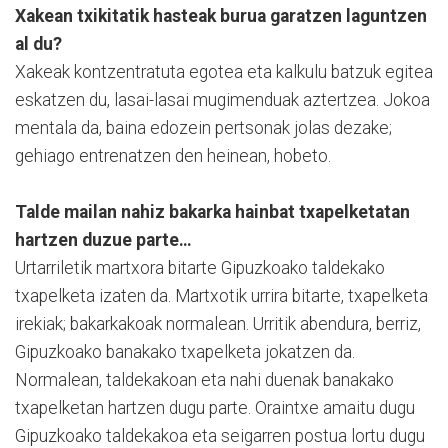
Xakean txikitatik hasteak burua garatzen laguntzen
al du?
Xakeak kontzentratuta egotea eta kalkulu batzuk egitea
eskatzen du, lasai-lasai mugimenduak aztertzea. Jokoa
mentala da, baina edozein pertsonak jolas dezake;
gehiago entrenatzen den heinean, hobeto.
Talde mailan nahiz bakarka hainbat txapelketatan
hartzen duzue parte…
Urtarriletik martxora bitarte Gipuzkoako taldekako
txapelketa izaten da. Martxotik urrira bitarte, txapelketa
irekiak; bakarkakoak normalean. Urritik abendura, berriz,
Gipuzkoako banakako txapelketa jokatzen da.
Normalean, taldekakoan eta nahi duenak banakako
txapelketan hartzen dugu parte. Oraintxe amaitu dugu
Gipuzkoako taldekakoa eta seigarren postua lortu dugu