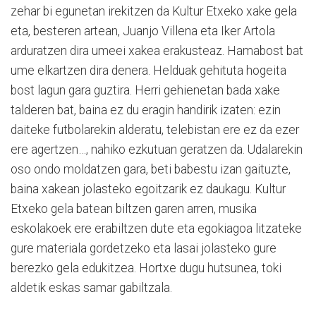
zehar bi egunetan irekitzen da Kultur Etxeko xake gela
eta, besteren artean, Juanjo Villena eta Iker Artola
arduratzen dira umeei xakea erakusteaz. Hamabost bat
ume elkartzen dira denera. Helduak gehituta hogeita
bost lagun gara guztira. Herri gehienetan bada xake
talderen bat, baina ez du eragin handirik izaten: ezin
daiteke futbolarekin alderatu, telebistan ere ez da ezer
ere agertzen…, nahiko ezkutuan geratzen da. Udalarekin
oso ondo moldatzen gara, beti babestu izan gaituzte,
baina xakean jolasteko egoitzarik ez daukagu. Kultur
Etxeko gela batean biltzen garen arren, musika
eskolakoek ere erabiltzen dute eta egokiagoa litzateke
gure materiala gordetzeko eta lasai jolasteko gure
berezko gela edukitzea. Hortxe dugu hutsunea, toki
aldetik eskas samar gabiltzala.