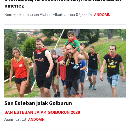
omenez
Berrozpeko Jesusen Alaben Elkartea
abu 07, 09:25
ANDOAIN
San Esteban jaiak Goiburun
SAN ESTEBAN JAIAK GOIBURUN 2026
Aiurri
uzt 18
ANDOAIN