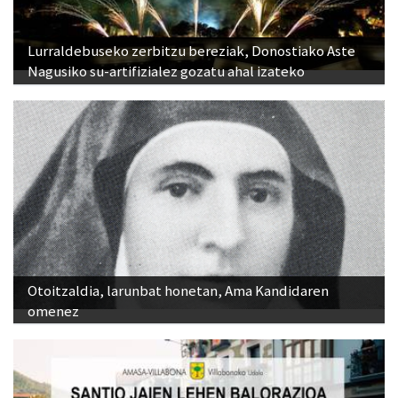
Lurraldebuseko zerbitzu bereziak, Donostiako Aste
Nagusiko su-artifizialez gozatu ahal izateko
Otoitzaldia, larunbat honetan, Ama Kandidaren
omenez