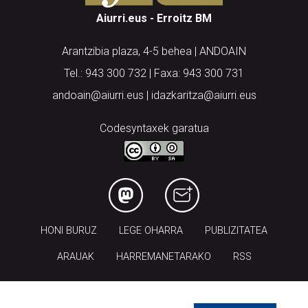
Aiurri.eus - Erroitz BM
Arantzibia plaza, 4-5 behea | ANDOAIN
Tel.: 943 300 732 | Faxa: 943 300 731
andoain@aiurri.eus | idazkaritza@aiurri.eus
Codesyntaxek garatua
HONI BURUZ
LEGE OHARRA
PUBLIZITATEA
ARAUAK
HARREMANETARAKO
RSS