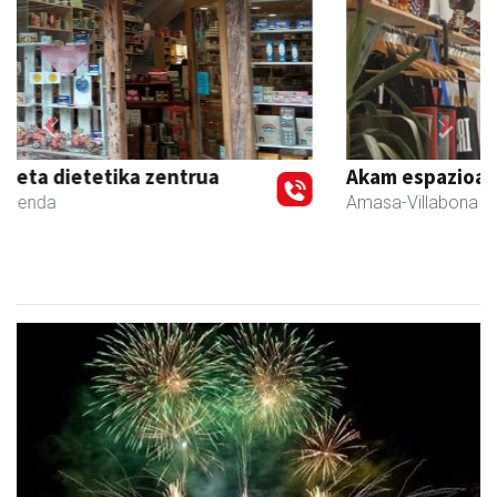
Previous
Next
Akam espazioa
Amasa-Villabona
- Arropa-dendak