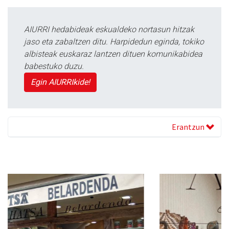
AIURRI hedabideak eskualdeko nortasun hitzak
jaso eta zabaltzen ditu. Harpidedun eginda, tokiko
albisteak euskaraz lantzen dituen komunikabidea
babestuko duzu.
Egin AIURRIkide!
Erantzun