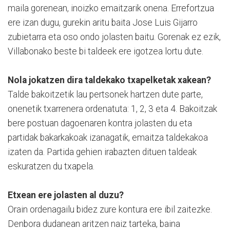
maila gorenean, inoizko emaitzarik onena. Errefortzua
ere izan dugu, gurekin aritu baita Jose Luis Gijarro
zubietarra eta oso ondo jolasten baitu. Gorenak ez ezik,
Villabonako beste bi taldeek ere igotzea lortu dute.
Nola jokatzen dira taldekako txapelketak xakean?
Talde bakoitzetik lau pertsonek hartzen dute parte,
onenetik txarrenera ordenatuta: 1, 2, 3 eta 4. Bakoitzak
bere postuan dagoenaren kontra jolasten du eta
partidak bakarkakoak izanagatik, emaitza taldekakoa
izaten da. Partida gehien irabazten dituen taldeak
eskuratzen du txapela.
Etxean ere jolasten al duzu?
Orain ordenagailu bidez zure kontura ere ibil zaitezke.
Denbora dudanean aritzen naiz tarteka, baina