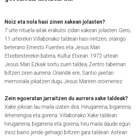
Noiz eta nola hasi zinen xakean jolasten?
7 urte nituela aitak erakutsi zidan xakean jolasten. Gero,
11 urterekin Villabonako taldean hasi nintzen, oraingo
beterano Ernesto Fuentes eta Jesus Mari
Etxebesterekin batera, Kultur Etxean. 1972 urtean
Jesus Mari Ezkaik sortu zuen taldea, Zentro tabernan
biltzen ziren aurrena. Oraindik ere, Santio jaietan
memoriala jokatzen dugu Jesus Mariren oroimenez.
Zein egoeratan jarraitzen du aurrera xake taldeak?
Xake jokoan lau maila izaten dira: Hirugarrena, bigarrena,
lehenengoa eta gorena. Villabonako Xake taldean
hirugarrena, bigarrena eta gorena, hiru maila daude egun.
Inoiz baino jende gehiago biltzen gara taldean. Astean