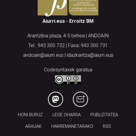
Aiurri.eus - Erroitz BM
Arantzibia plaza, 4-5 behea | ANDOAIN
Tel.: 943 300 732 | Faxa: 943 300 731
andoain@aiurri.eus | idazkaritza@aiurri.eus
Codesyntaxek garatua
HONI BURUZ
LEGE OHARRA
PUBLIZITATEA
ARAUAK
HARREMANETARAKO
RSS