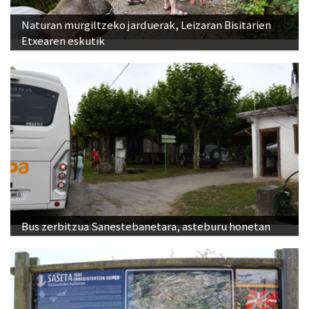
Naturan murgiltzeko jarduerak, Leizaran Bisitarien
Etxearen eskutik
Bus zerbitzua Sanestebanetara, asteburu honetan