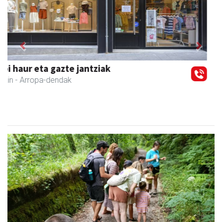
Previous
Next
Amasa kafetegia
Amasa-Villabona
- Gozotegiak