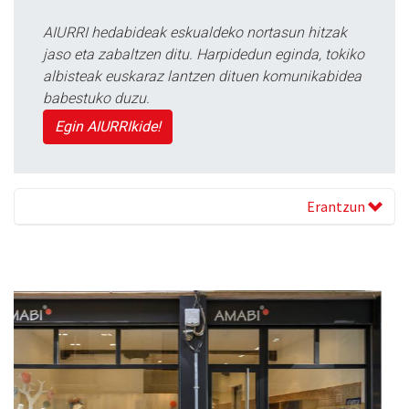
AIURRI hedabideak eskualdeko nortasun hitzak
jaso eta zabaltzen ditu. Harpidedun eginda, tokiko
albisteak euskaraz lantzen dituen komunikabidea
babestuko duzu.
Egin AIURRIkide!
Erantzun