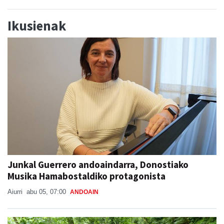
Ikusienak
Junkal Guerrero andoaindarra, Donostiako
Musika Hamabostaldiko protagonista
Aiurri
abu 05, 07:00
ANDOAIN