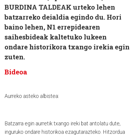
BURDINA TALDEAK urteko lehen
batzarreko deialdia egindo du. Hori
baino lehen, N1 errepidearen
saihesbideak kaltetuko lukeen
ondare historikora txango irekia egin
zuten.
Bideoa
Aurreko asteko albistea:
Batzarra egin aurretik txango ireki bat antolatu dute,
inguruko ondare historikoa ezagutarazteko. Hitzordua