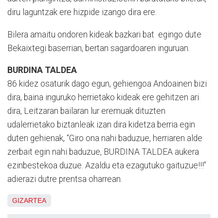
diru laguntzak ere hizpide izango dira ere.
Bilera amaitu ondoren kideak bazkari bat egingo dute
Bekaixtegi baserrian, bertan sagardoaren inguruan.
BURDINA TALDEA
86 kidez osaturik dago egun, gehiengoa Andoainen bizi
dira, baina inguruko herrietako kideak ere gehitzen ari
dira, Leitzaran bailaran lur eremuak dituzten
udalerrietako biztanleak izan dira kidetza berria egin
duten gehienak, “Giro ona nahi baduzue, herriaren alde
zerbait egin nahi baduzue, BURDINA TALDEA aukera
ezinbestekoa duzue. Azaldu eta ezagutuko gaituzue!!!”
adierazi dutre prentsa oharrean.
GIZARTEA