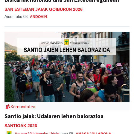
SAN ESTEBAN JAIAK GOIBURUN 2026
Aiurri
abu 03
ANDOAIN
Komunitatea
Santio jaiak: Udalaren lehen balorazioa
SANTIOAK 2026
Amasa-Villabonako Udala
abu 05