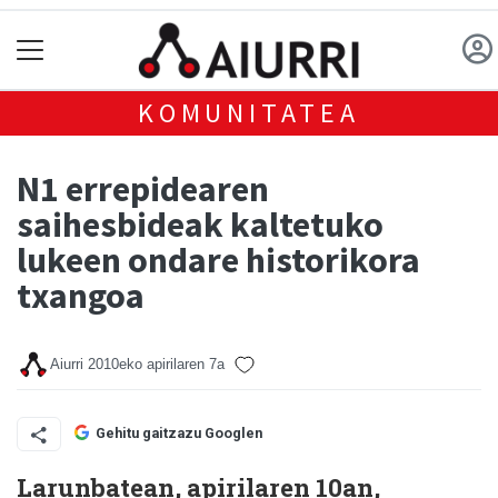
KOMUNITATEA
N1 errepidearen
saihesbideak kaltetuko
lukeen ondare historikora
txangoa
Aiurri
2010eko apirilaren 7a
Gehitu gaitzazu Googlen
Larunbatean, apirilaren 10an,