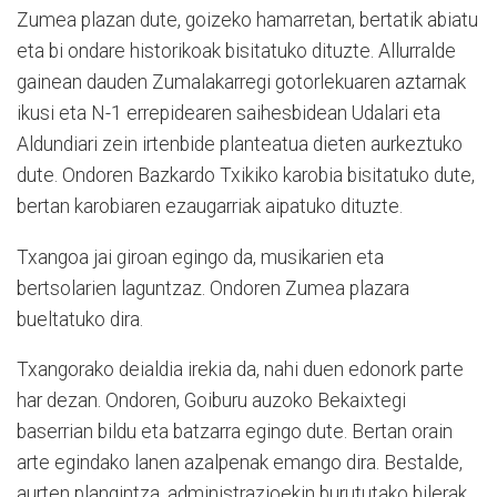
Zumea plazan dute, goizeko hamarretan, bertatik abiatu
eta bi ondare historikoak bisitatuko dituzte. Allurralde
gainean dauden Zumalakarregi gotorlekuaren aztarnak
ikusi eta N-1 errepidearen saihesbidean Udalari eta
Aldundiari zein irtenbide planteatua dieten aurkeztuko
dute. Ondoren Bazkardo Txikiko karobia bisitatuko dute,
bertan karobiaren ezaugarriak aipatuko dituzte.
Txangoa jai giroan egingo da, musikarien eta
bertsolarien laguntzaz. Ondoren Zumea plazara
bueltatuko dira.
Txangorako deialdia irekia da, nahi duen edonork parte
har dezan. Ondoren, Goiburu auzoko Bekaixtegi
baserrian bildu eta batzarra egingo dute. Bertan orain
arte egindako lanen azalpenak emango dira. Bestalde,
aurten plangintza, administrazioekin burututako bilerak,