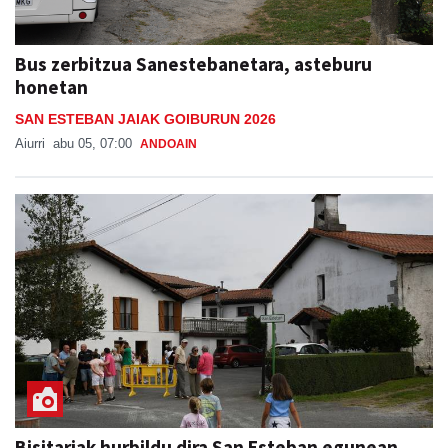
Bus zerbitzua Sanestebanetara, asteburu
honetan
SAN ESTEBAN JAIAK GOIBURUN 2026
Aiurri
abu 05, 07:00
ANDOAIN
Bisitariak hurbildu dira San Esteban egunean