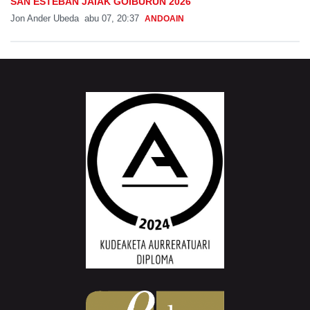
SAN ESTEBAN JAIAK GOIBURUN 2026
Jon Ander Ubeda
abu 07, 20:37
ANDOAIN