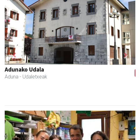
Previous
Next
Izurtzu erretegia
Asteasu
- Erretegia