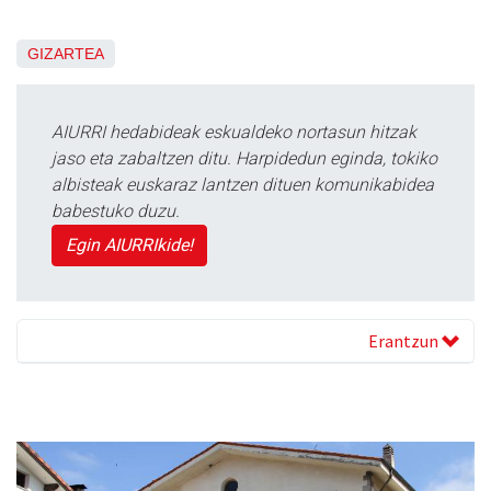
GIZARTEA
AIURRI hedabideak eskualdeko nortasun hitzak
jaso eta zabaltzen ditu. Harpidedun eginda, tokiko
albisteak euskaraz lantzen dituen komunikabidea
babestuko duzu.
Egin AIURRIkide!
Erantzun