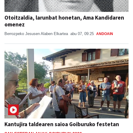
Otoitzaldia, larunbat honetan, Ama Kandidaren
omenez
Berrozpeko Jesusen Alaben Elkartea
abu 07, 09:25
ANDOAIN
Kantujira taldearen saioa Goiburuko festetan