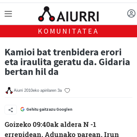
KOMUNITATEA
Kamioi bat trenbidera erori
eta iraulita geratu da. Gidaria
bertan hil da
Aiurri
2010eko apirilaren 3a
Gehitu gaitzazu Googlen
Goizeko 09:40ak aldera N -1
errepidean, Adunako parean, Irun