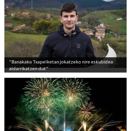
"Banakako Txapelketan jokatzeko nire eskubidea
aldarrikatzen dut"