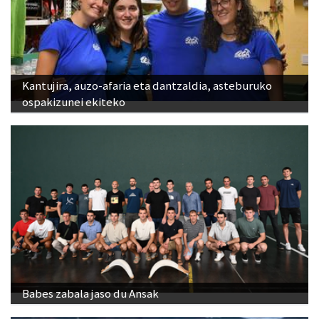
Kantujira, auzo-afaria eta dantzaldia, asteburuko
ospakizunei ekiteko
Babes zabala jaso du Ansak