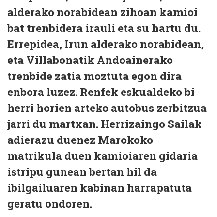
alderako norabidean zihoan kamioi
bat trenbidera irauli eta su hartu du.
Errepidea, Irun alderako norabidean,
eta Villabonatik Andoainerako
trenbide zatia moztuta egon dira
enbora luzez. Renfek eskualdeko bi
herri horien arteko autobus zerbitzua
jarri du martxan. Herrizaingo Sailak
adierazu duenez Marokoko
matrikula duen kamioiaren gidaria
istripu gunean bertan hil da
ibilgailuaren kabinan harrapatuta
geratu ondoren.