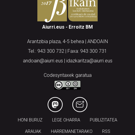
Aiurri.eus - Erroitz BM
Arantzibia plaza, 4-5 behea | ANDOAIN
Tel.: 943 300 732 | Faxa: 943 300 731
andoain@aiurri.eus | idazkaritza@aiurri.eus
Codesyntaxek garatua
HONI BURUZ
LEGE OHARRA
PUBLIZITATEA
ARAUAK
HARREMANETARAKO
RSS