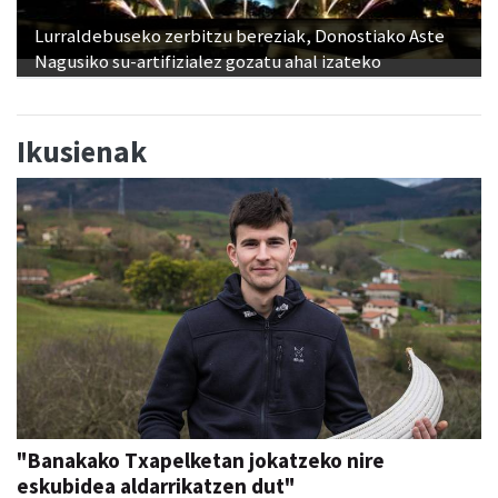
Lurraldebuseko zerbitzu bereziak, Donostiako Aste
Nagusiko su-artifizialez gozatu ahal izateko
Ikusienak
"Banakako Txapelketan jokatzeko nire
eskubidea aldarrikatzen dut"