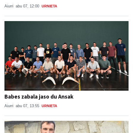
Aiurri
abu 07, 12:00
URNIETA
Babes zabala jaso du Ansak
Aiurri
abu 07, 13:55
URNIETA