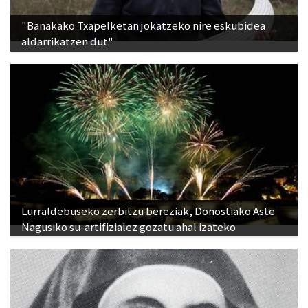
"Banakako Txapelketan jokatzeko nire eskubidea
aldarrikatzen dut"
Lurraldebuseko zerbitzu bereziak, Donostiako Aste
Nagusiko su-artifizialez gozatu ahal izateko