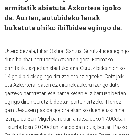
ermitatik abiatuta Azkortera igoko
da. Aurten, autobideko lanak
bukatuta ohiko ibilbidea egingo da.
Urtero bezala, bihar, Osti­ral Santua, Gurutz-bidea egingo
dute hainbat herritarrek Azkorten gora. Fatimako
ermitatik zazpietan abiatuko dira. Gurutz-bidean ohiko
14 geldialdiak egingo dituzte otoitz egiteko. Goiz jaiki
eta Azkortera joaten ez direnek aukera izango dute
gaizeko hamrretan eta hamaiketan eliz barruan bertan
egingo diren Gurutz-bideetan parte hartzeko. Horrez
gain, Jesusen pasioa gogora ekarriko duen elizkizuna
izango da San Migel parrokian arra­tsaldeko 17:00etan.
Larunbatean, 20:00etan izango da meza, bertan Paz­ko