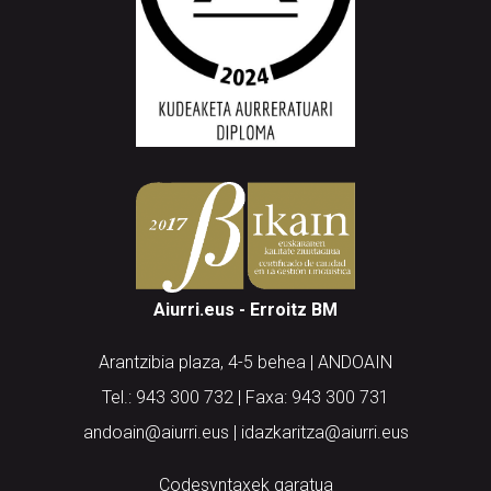
Aiurri.eus - Erroitz BM
Arantzibia plaza, 4-5 behea | ANDOAIN
Tel.: 943 300 732 | Faxa: 943 300 731
andoain@aiurri.eus | idazkaritza@aiurri.eus
Codesyntaxek garatua