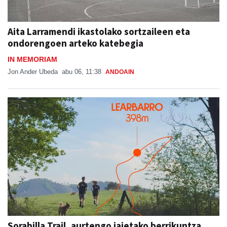
Aita Larramendi ikastolako sortzaileen eta
ondorengoen arteko katebegia
IN MEMORIAM
Jon Ander Ubeda
abu 06, 11:38
ANDOAIN
Sorabilla Trail, aurtengo jaietako berrikuntza