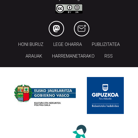
HONI BURUZ
LEGE OHARRA
PUBLIZITATEA
ARAUAK
HARREMANETARAKO
RSS