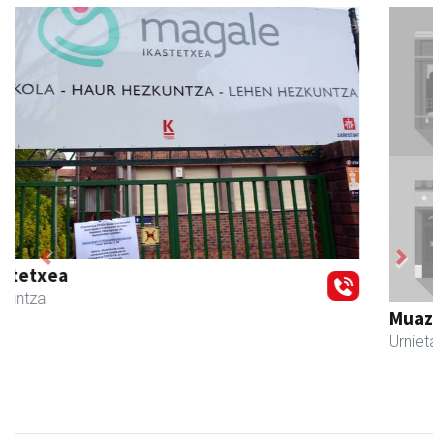
Previous
Next
Muazpi harategia
Urnieta
- Harategiak