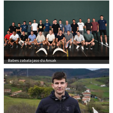
Babes zabala jaso du Ansak