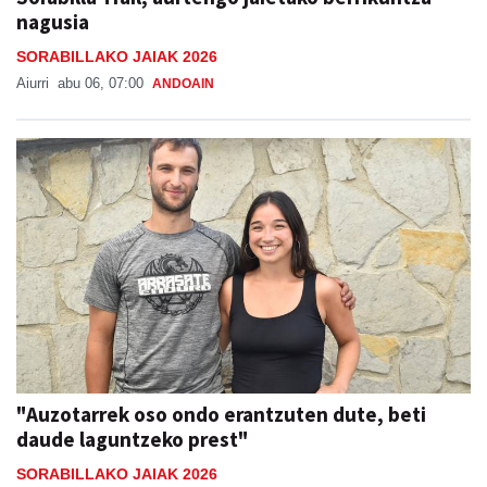
nagusia
SORABILLAKO JAIAK 2026
Aiurri
abu 06, 07:00
ANDOAIN
"Auzotarrek oso ondo erantzuten dute, beti
daude laguntzeko prest"
SORABILLAKO JAIAK 2026