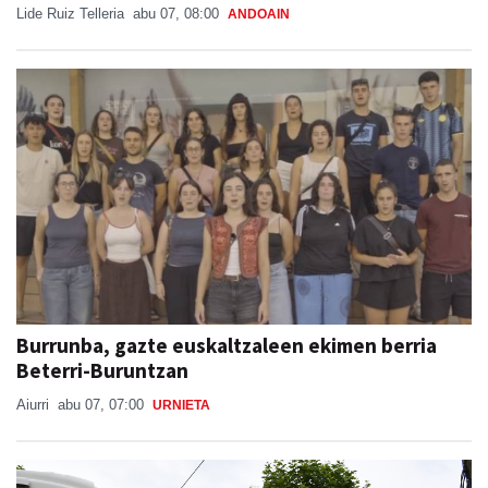
Lide Ruiz Telleria
abu 07, 08:00
ANDOAIN
Burrunba, gazte euskaltzaleen ekimen berria
Beterri-Buruntzan
Aiurri
abu 07, 07:00
URNIETA