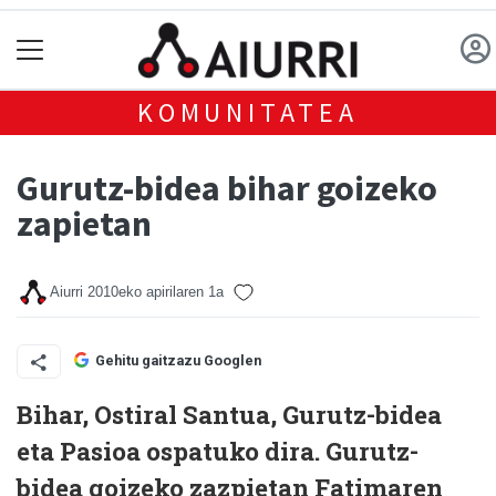
KOMUNITATEA
Gurutz-bidea bihar goizeko
zapietan
Aiurri
2010eko apirilaren 1a
Gehitu gaitzazu Googlen
Bihar, Ostiral Santua, Gurutz-bidea
eta Pasioa os­patuko dira. Gurutz­-
bidea goizeko zazpietan Fatimaren