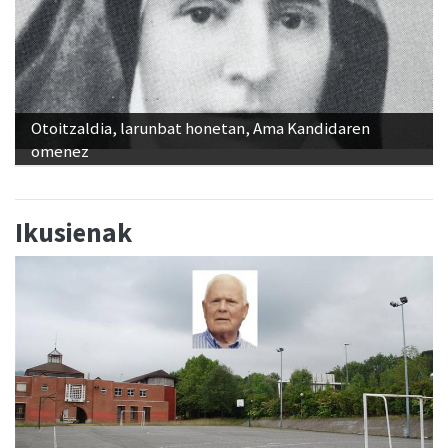
Otoitzaldia, larunbat honetan, Ama Kandidaren
omenez
Ikusienak