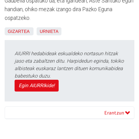
Gaubeila ospatuko da, eta igandean, Aste Santuko egun
handian, ohiko mezak izango dira Pazko Eguna
ospatzeko.
GIZARTEA
URNIETA
AIURRI hedabideak eskualdeko nortasun hitzak
jaso eta zabaltzen ditu. Harpidedun eginda, tokiko
albisteak euskaraz lantzen dituen komunikabidea
babestuko duzu.
Egin AIURRIkide!
Erantzun