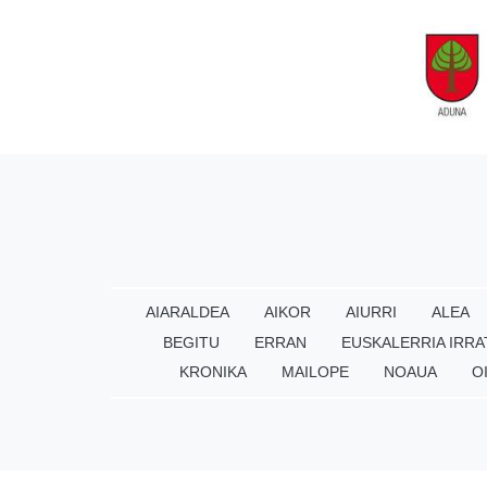
AIARALDEA
AIKOR
AIURRI
ALEA
BEGITU
ERRAN
EUSKALERRIA IRRA
KRONIKA
MAILOPE
NOAUA
O