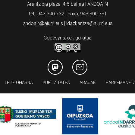
Arantzibia plaza, 4-5 behea | ANDOAIN
Tel.: 943 300 732 | Faxa: 943 300 731
andoain@aiurri.eus | idazkaritza@aiurri.eus
Codesyntaxek garatua
LEGE OHARRA
PUBLIZITATEA
ARAUAK
HARREMANET