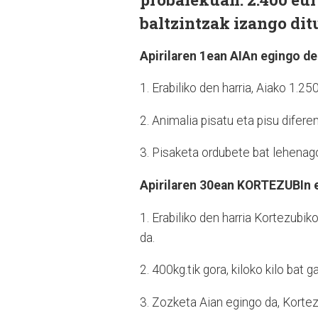
baltzintzak izango dit
Apirilaren 1ean AIAn egingo d
1. Erabiliko den harria, Aiako 1.25
2. Animalia pisatu eta pisu difere
3. Pisaketa ordubete bat lehenag
Apirilaren 30ean KORTEZUBIn 
1. Erabiliko den harria Kortezubik
da.
2. 400kg.tik gora, kiloko kilo ba
3. Zozketa Aian egingo da, Kortez