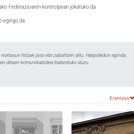
ako Federazioaren kontrolpean jokatuko da.
o egingo da.
ortasun hitzak jaso eta zabaltzen ditu. Harpidedun eginda,
tzen dituen komunikabidea babestuko duzu.
Erantzun