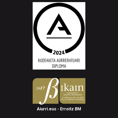
Aiurri.eus - Erroitz BM