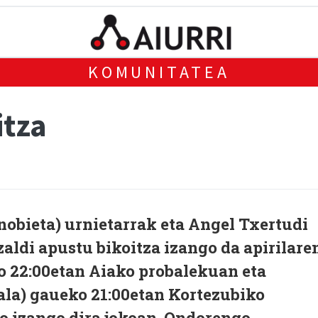
KOMUNITATEA
itza
nobieta)
urnieta
rrak eta
Angel Txertudi
zaldi apustu bikoitza izango da apirilare
o 22:00etan Aiako probalekuan eta
rala) gaueko 21:00etan Kortezubiko
o izango dira jokoan. Ondorengo