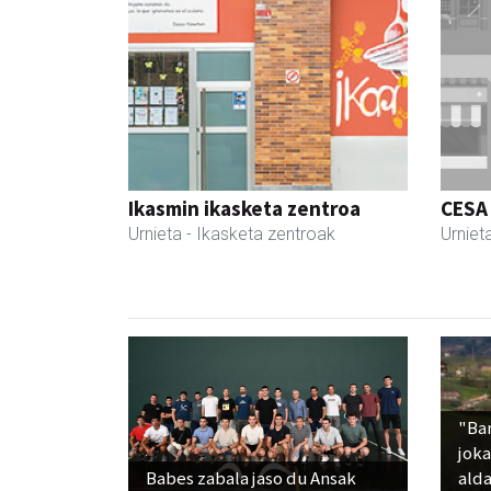
Ikasmin ikasketa zentroa
CESA
Urnieta
- Ikasketa zentroak
Urniet
"Ba
jok
Babes zabala jaso du Ansak
alda