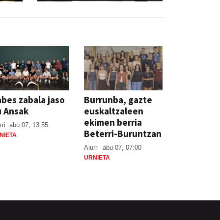
bes zabala jaso
Burrunba, gazte
u Ansak
euskaltzaleen
ekimen berria
rri
abu 07, 13:55
Beterri-Buruntzan
NIETA
Aiurri
abu 07, 07:00
URNIETA