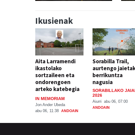
Ikusienak
Aita Larramendi
Sorabilla Trail,
ikastolako
aurtengo jaieta
sortzaileen eta
berrikuntza
ondorengoen
nagusia
arteko katebegia
SORABILLAKO JAIA
2026
IN MEMORIAM
Aiurri
abu 06, 07:00
Jon Ander Ubeda
ANDOAIN
abu 06, 11:38
ANDOAIN