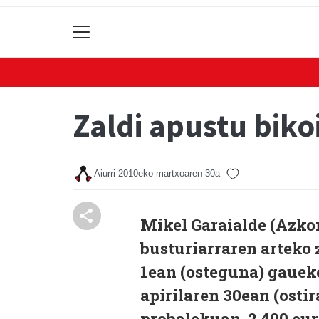
Zaldi apustu biko
Aiurri
2010eko martxoaren 30a
Mikel Garaialde
(Azko
busturia
rraren arteko 
1ean (osteguna) gauek
apirilaren 30ean (osti
probalekuan. 2.400 eur