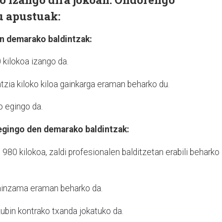
u apustuak:
en demarako baldintzak:
0 kilokoa izango da.
ntzia kiloko kiloa gainkarga eraman beharko du.
o egingo da.
egingo den demarako baldintzak:
o 980 kilokoa, zaldi profesionalen balditzetan erabili beharko
t gainzama eraman beharko da.
ubin kontrako txanda jokatuko da.