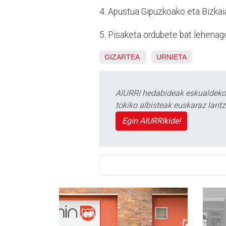
4. Apustua Gipuzkoako eta Bizkai
5. Pisaketa ordubete bat lehenag
GIZARTEA
URNIETA
AIURRI hedabideak eskualdeko n
tokiko albisteak euskaraz lan
Egin AIURRIkide!