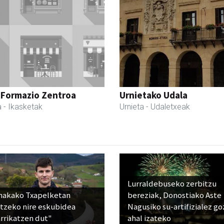
 Formazio Zentroa
Urnietako Udala
a
- Ikasketak
Urnieta
- Udaletxeak
Lurraldebuseko zerbitzu
nakako Txapelketan
bereziak, Donostiako Aste
atzeko nire eskubidea
Nagusiko su-artifizialez g
rrikatzen dut"
ahal izateko