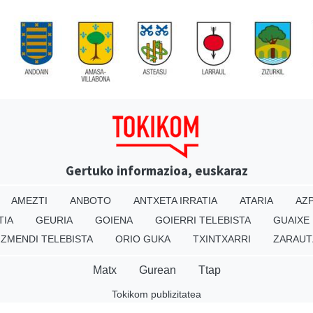
Gertuko informazioa, euskaraz
AMEZTI
ANBOTO
ANTXETA IRRATIA
ATARIA
AZP
TIA
GEURIA
GOIENA
GOIERRI TELEBISTA
GUAIXE
IZMENDI TELEBISTA
ORIO GUKA
TXINTXARRI
ZARAUT
Matx
Gurean
Ttap
Tokikom publizitatea
v16.25.0