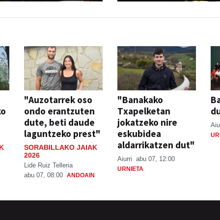
"Auzotarrek oso
"Banakako
Ba
ko
ondo erantzuten
Txapelketan
d
dute, beti daude
jokatzeko nire
Aiu
laguntzeko prest"
eskubidea
UR
aldarrikatzen dut"
K
SORABILLAKO JAIAK
2026
Aiurri
abu 07, 12:00
Lide Ruiz Telleria
URNIETA
abu 07, 08:00
ANDOAIN