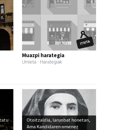
Muazpi harategia
Urnieta
- Harategiak
ozatu
Otoitzaldia, larunbat honetan,
Ama Kandidaren omenez