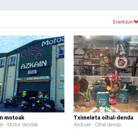
Erantzun
in motoak
Tximeleta oihal-denda
in
- Motor dendak
Andoain
- Oihal-denda