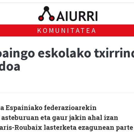
KOMUNITATEA
oaingo eskolako txirrin
 doa
ra Espainiako federazioarekin
asteburuan eta gaur jakin ahal izan
Paris-Roubaix lasterketa ezagunean parte