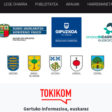
LEGE OHARRA
PUBLIZITATEA
ARAUAK
HARREMANET
Gertuko informazioa, euskaraz