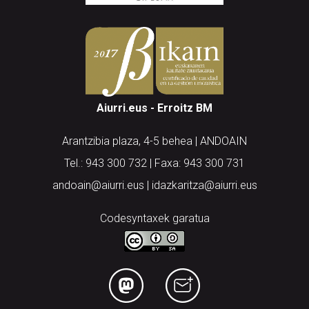
Aiurri.eus - Erroitz BM
Arantzibia plaza, 4-5 behea | ANDOAIN
Tel.: 943 300 732 | Faxa: 943 300 731
andoain@aiurri.eus | idazkaritza@aiurri.eus
Codesyntaxek garatua