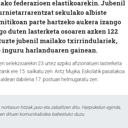
ako federazioen elastikoarekin. Jubenil
urnietarrarentzat sekulako albiste
 mitikoan parte hartzeko aukera izango
go duten lasterketa osoaren azken 122
uzte jubenil mailako txirrindulariek,
o inguru harlanduaren gainean.
en selekzioarekin 23 urtez azpiko afizionatuen lasterketa
izanik ere 15. sailkatu zen. Aritz Mujika, Eskolatik pasatakoa
taldean dabilena 17. postuan helmugaratu zen.
ortasun hitzak jaso eta zabaltzen ditu. Harpidedun eginda,
tzen dituen komunikabidea babestuko duzu.