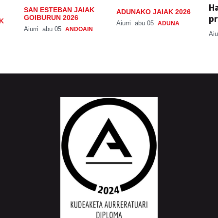
H
SAN ESTEBAN JAIAK
ADUNAKO JAIAK 2026
pr
GOIBURUN 2026
K
Aiurri
abu 05
ADUNA
Aiurri
abu 05
ANDOAIN
Aiu