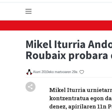
Mikel Iturria And
Roubaix probara
Aiurri
2010eko martxoaren 29a
Mikel Iturria urnietar
kontzentratua egon da 
denez, apirilaren 11n 