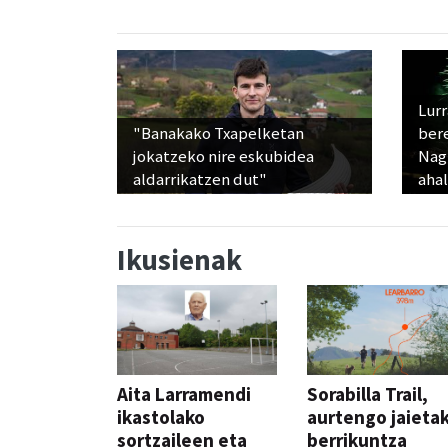
Lur
"Banakako Txapelketan
ber
jokatzeko nire eskubidea
Nagu
aldarrikatzen dut"
ahal
Ikusienak
Aita Larramendi
Sorabilla Trail,
ikastolako
aurtengo jaieta
sortzaileen eta
berrikuntza