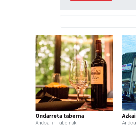
Ondarreta taberna
Azka
Andoain
- Tabernak
Andoa