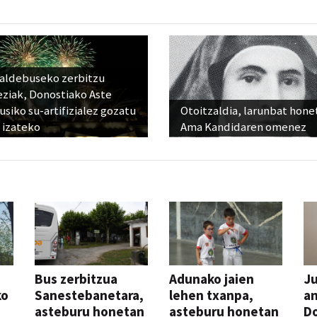
raldebuseko zerbitzu
eziak, Donostiako Aste
siko su-artifizialez gozatu
Otoitzaldia, larunbat hone
 izateko
Ama Kandidaren omenez
Bus zerbitzua
Adunako jaien
Ju
ko
Sanestebanetara,
lehen txanpa,
an
asteburu honetan
asteburu honetan
Do