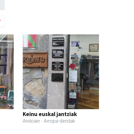
Keinu euskal jantziak
Andoain
- Arropa-dendak