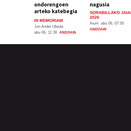
ondorengoen
nagusia
arteko katebegia
SORABILLAKO JAIA
2026
IN MEMORIAM
Aiurri
abu 06, 07:00
Jon Ander Ubeda
ANDOAIN
abu 06, 11:38
ANDOAIN