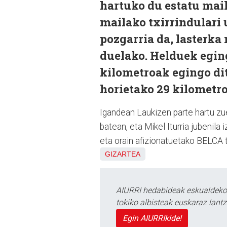
hartuko du estatu mail
mailako txirrindulari 
pozgarria da, lasterka
duelako. Helduek egin
kilometroak egingo dit
horietako 29 kilometr
Igandean Laukizen parte hartu zu
batean, eta Mikel Iturria jubenila 
eta orain afizionatuetako BELCA 
GIZARTEA
AIURRI hedabideak eskualdeko n
tokiko albisteak euskaraz lan
Egin AIURRIkide!