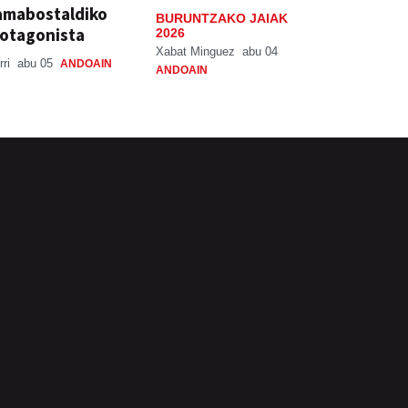
amabostaldiko
BURUNTZAKO JAIAK
otagonista
2026
Xabat Minguez
abu 04
rri
abu 05
ANDOAIN
ANDOAIN