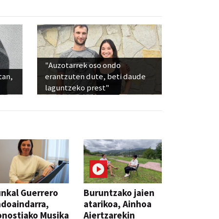
"Auzotarrek oso ondo
tan,
erantzuten dute, beti daude
laguntzeko prest"
nkal Guerrero
Buruntzako jaien
doaindarra,
atarikoa, Ainhoa
nostiako Musika
Aiertzarekin