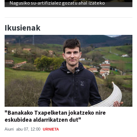
Nagusiko su-artifizialez gozatu ahal izateko
Ikusienak
"Banakako Txapelketan jokatzeko nire
eskubidea aldarrikatzen dut"
Aiurri
abu 07, 12:00
URNIETA