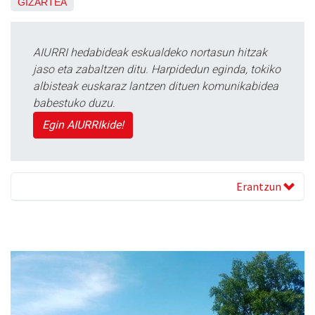
GIZARTEA
AIURRI hedabideak eskualdeko nortasun hitzak
jaso eta zabaltzen ditu. Harpidedun eginda, tokiko
albisteak euskaraz lantzen dituen komunikabidea
babestuko duzu.
Egin AIURRIkide!
Erantzun