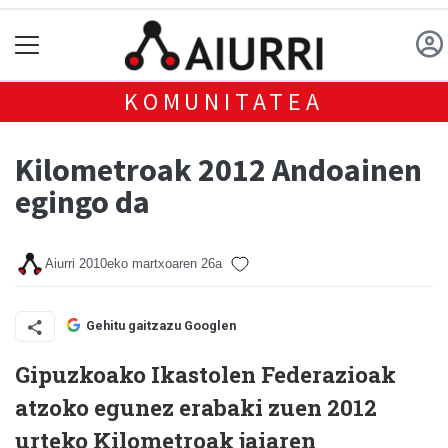
KOMUNITATEA
Kilometroak 2012 Andoainen
egingo da
Aiurri
2010eko martxoaren 26a
Gehitu gaitzazu Googlen
Gipuzkoako Ikastolen Federazioak
atzoko egunez erabaki zuen 2012
urteko Kilometroak jaiaren