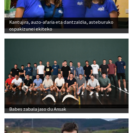
Kantujira, auzo-afaria eta dantzaldia, asteburuko
ospakizunei ekiteko
Babes zabala jaso du Ansak