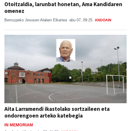
Otoitzaldia, larunbat honetan, Ama Kandidaren
omenez
Berrozpeko Jesusen Alaben Elkartea
abu 07, 09:25
ANDOAIN
Aita Larramendi ikastolako sortzaileen eta
ondorengoen arteko katebegia
IN MEMORIAM