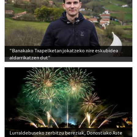
"Banakako Txapelketan jokatzeko nire eskubidea
aldarrikatzen dut"
Lurraldebuseko zerbitzu bereziak, Donostiako Aste