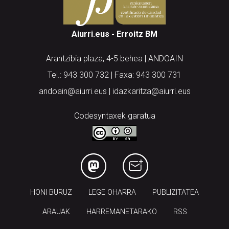
Aiurri.eus - Erroitz BM
Arantzibia plaza, 4-5 behea | ANDOAIN
Tel.: 943 300 732 | Faxa: 943 300 731
andoain@aiurri.eus | idazkaritza@aiurri.eus
Codesyntaxek garatua
HONI BURUZ
LEGE OHARRA
PUBLIZITATEA
ARAUAK
HARREMANETARAKO
RSS