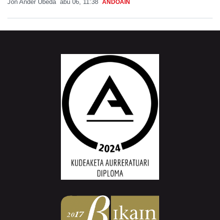
Jon Ander Ubeda
abu 06, 11:38
ANDOAIN