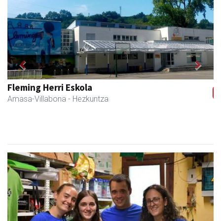
Previous
Next
Izurtzu erretegia
Asteasu
- Erretegia