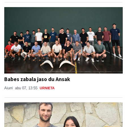
Babes zabala jaso du Ansak
Aiurri
abu 07, 13:55
URNIETA