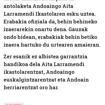
antolaketa Andoaingo Aita
Larramendi Ikastolaren esku uztea.
Erabakia ofiziala da, behin behineko
izaerarekin onartu dena. Gauzak
ondo bidean, erabakiak behin betiko
izaera hartuko du urtearen amaieran.
Zer esanik ez albistea garrantzia
handikoa dela Aita Larramendi
ikastolarentzat, Andoaingo
euskalgintzarentzat eta Andoain
herriarentzat oro har.