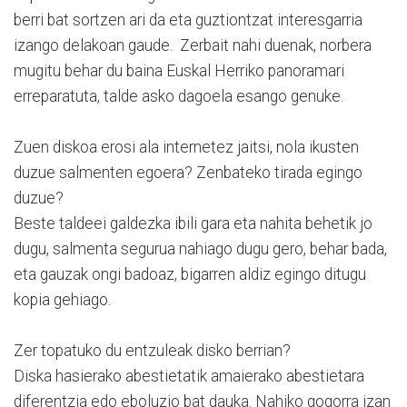
berri bat sortzen ari da eta guztiontzat interesgarria
izango delakoan gaude. Zerbait nahi duenak, norbera
mugitu behar du baina Euskal Herriko panoramari
erreparatuta, talde asko dagoela esango genuke.
Zuen diskoa erosi ala internetez jaitsi, nola ikusten
duzue salmenten egoera? Zenbateko tirada egingo
duzue?
Beste taldeei galdezka ibili gara eta nahita behetik jo
dugu, salmenta segurua nahiago dugu gero, behar bada,
eta gauzak ongi badoaz, bigarren aldiz egingo ditugu
kopia gehiago.
Zer topatuko du entzuleak disko berrian?
Diska hasierako abestietatik amaierako abestietara
diferentzia edo eboluzio bat dauka. Nahiko gogorra izan