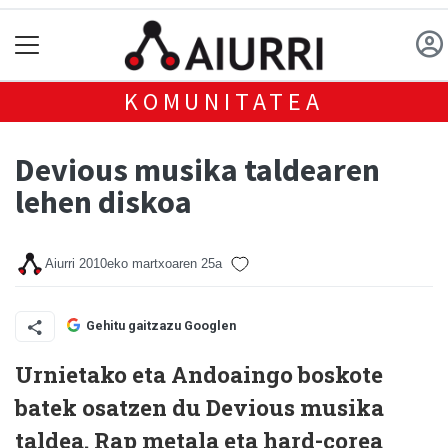
KOMUNITATEA
Devious musika taldearen
lehen diskoa
Aiurri
2010eko martxoaren 25a
Gehitu gaitzazu Googlen
Urnietako eta Andoaingo boskote
batek osatzen du Devious musika
taldea. Rap metala eta hard-corea