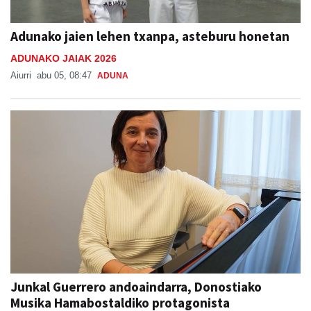
Adunako jaien lehen txanpa, asteburu honetan
ADUNAKO JAIAK 2026
Aiurri
abu 05, 08:47
ADUNA
Junkal Guerrero andoaindarra, Donostiako
Musika Hamabostaldiko protagonista