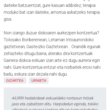
daiteke batzuentzat, gure kasuan adibidez, terapia
moduko bat izan daiteke, amorrua askatzeko terapia
gisa.
Non izango duzue diskoaren aurkezpen kontzertua?
Tolosako Bonberenean, Letaman Intxaurrondoko
gaztetxean, Gasteizko Gaztetxean… Oraindik egunak
zehazteko ditugu baina, aterako dira kontzertuak.
Gainera diskoa eskuan izan arte ez dugu aurrera egin
nahi. Gure kontzertua entzun eta norbaitek erosi nahi
badu, eskura izan dezala nahi dugu.
GIZARTEA
URNIETA
AIURRI hedabideak eskualdeko nortasun hitzak
jaso eta zabaltzen ditu. Harpidedun eginda, tokiko
albisteak euskaraz lantzen dituen komunikabidea