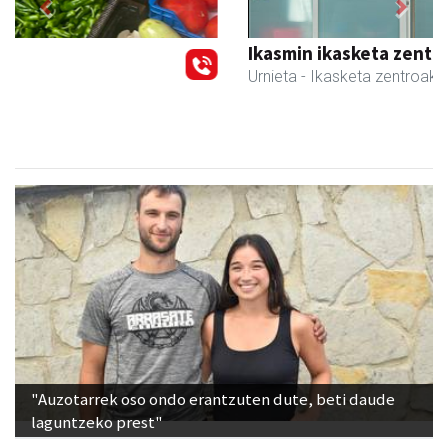
Previous
Next
Ikasmin ikasketa zentroa
Urnieta
- Ikasketa zentroak
"Auzotarrek oso ondo erantzuten dute, beti daude
laguntzeko prest"