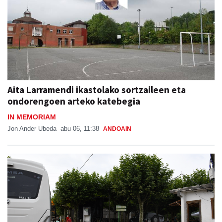
Aita Larramendi ikastolako sortzaileen eta
ondorengoen arteko katebegia
IN MEMORIAM
Jon Ander Ubeda
abu 06, 11:38
ANDOAIN