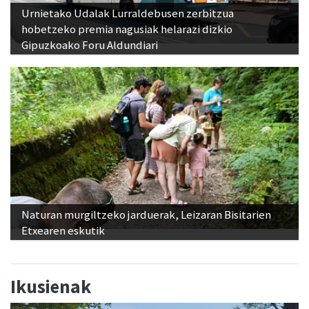
Urnietako Udalak Lurraldebusen zerbitzua
hobetzeko premia nagusiak helarazi dizkio
Gipuzkoako Foru Aldundiari
Naturan murgiltzeko jarduerak, Leizaran Bisitarien
Etxearen eskutik
Ikusienak