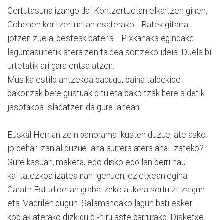
Gertutasuna izango da! Kontzertuetan elkartzen ginen,
Cohenen kontzertuetan esaterako… Batek gitarra
jotzen zuela, besteak bateria… Pixkanaka egindako
laguntasunetik atera zen taldea sortzeko ideia. Duela bi
urtetatik ari gara entsaiatzen.
Musika estilo antzekoa badugu, baina taldekide
bakoitzak bere gustuak ditu eta bakoitzak bere aldetik
jasotakoa isladatzen da gure lanean.
Euskal Herrian zein panorama ikusten duzue, ate asko
jo behar izan al duzue lana aurrera atera ahal izateko?
Gure kasuan, maketa, edo disko edo lan berri hau
kalitatezkoa izatea nahi genuen, ez etxean egina.
Garate Estudioetan grabatzeko aukera sortu zitzaigun
eta Madrilen dugun Salamancako lagun bati esker
kopiak aterako dizkigu bi-hiru aste barrurako. Disketxe