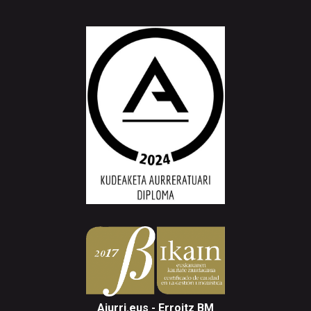
Aiurri.eus - Erroitz BM