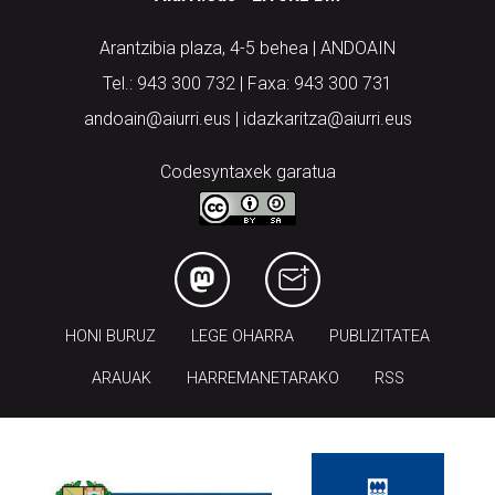
Arantzibia plaza, 4-5 behea | ANDOAIN
Tel.: 943 300 732 | Faxa: 943 300 731
andoain@aiurri.eus | idazkaritza@aiurri.eus
Codesyntaxek garatua
HONI BURUZ
LEGE OHARRA
PUBLIZITATEA
ARAUAK
HARREMANETARAKO
RSS