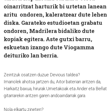
oinarritzat harturik bi urtetan lanean
aritu ondoren, kaleratzear dute lehen
diska. Garateko estudioetan grabatu
ondoren, Madrilera bidaliko dute
kopiak egitera. Aste gutxi barru,
eskuetan izango dute Viogamma
deituriko lan berria.
Zeintzuk osatzen duzue Devious taldea?
Imanolek ahotsa jartzen du, Aitor baterian aritzen da,
Harkaitz baxua, hirurak Urnietakoak eta Ander eta Beñat
gitarrarekin aritzen garen andoaindarrak gara.
Nola elkartu zineten?