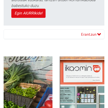
babestuko duzu.
Egin AIURRIkide!
Erantzun