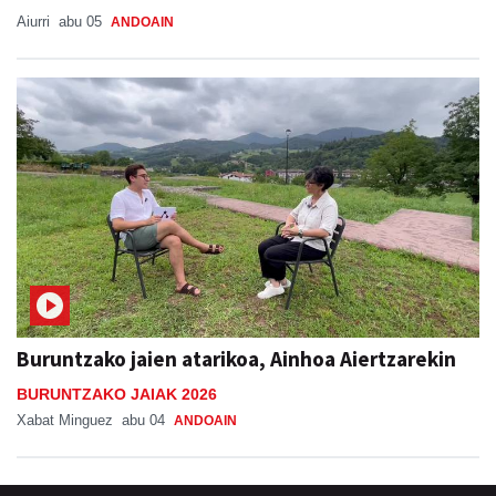
Aiurri
abu 05
ANDOAIN
Buruntzako jaien atarikoa, Ainhoa Aiertzarekin
BURUNTZAKO JAIAK 2026
Xabat Minguez
abu 04
ANDOAIN