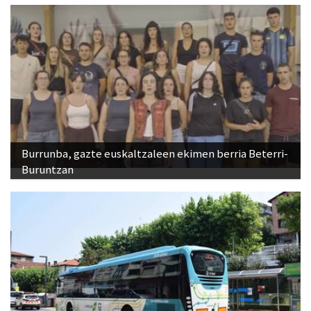
Burrunba, gazte euskaltzaleen ekimen berria Beterri-
Buruntzan