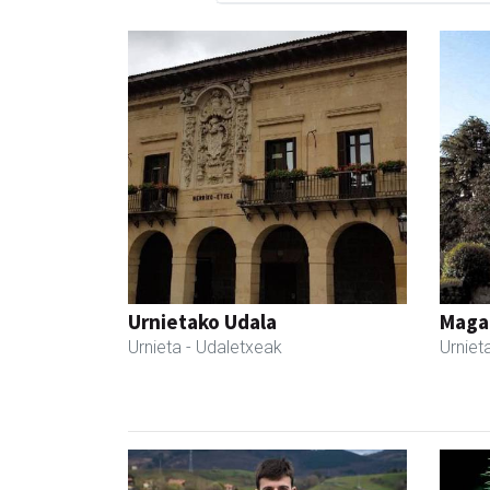
Urnietako Udala
Maga
Urnieta
- Udaletxeak
Urniet