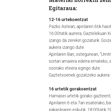
Egitaraua:
12-16 urtekoentzat
Pazko Astean, apirilaren 6tik hasit
16:00tatik aurrera, Gaztelekuan K
izango da zerekin gozaturik. Goi
aukera izango dute.
Apirilaren 8an, ostegunean, “Urnit
sortari amaiera ederra emateko, a
osorako irteera egingo dute.
Gaztetxoenek gozatzeko aukera i
16 urtetik gorakoentzat
Hamasei urtetik gorako gazteentz
Apirilaren 6 eta 7an esaterako, b
irakaslearen eskutik. 18:00tatik 2