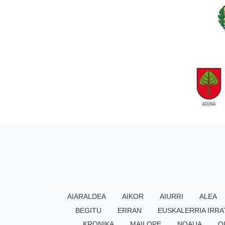
AIARALDEA
AIKOR
AIURRI
ALEA
BEGITU
ERRAN
EUSKALERRIA IRRA
KRONIKA
MAILOPE
NOAUA
O