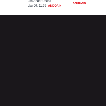
Jon Ander Ubeda
ANDOAIN
abu 06, 11:38
ANDOAIN