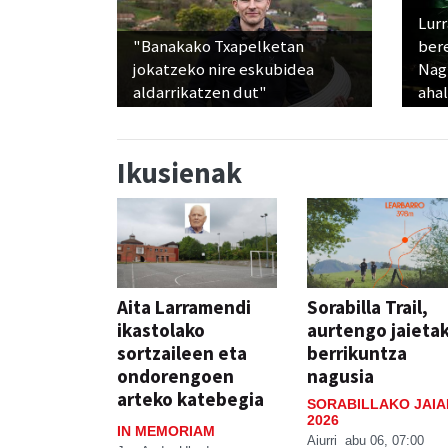
Lur
"Banakako Txapelketan
ber
jokatzeko nire eskubidea
Nagu
aldarrikatzen dut"
ahal
Ikusienak
Aita Larramendi
Sorabilla Trail,
ikastolako
aurtengo jaieta
sortzaileen eta
berrikuntza
ondorengoen
nagusia
arteko katebegia
SORABILLAKO JAIA
2026
IN MEMORIAM
Aiurri
abu 06, 07:00