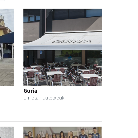
Guria
Urnieta
- Jatetxeak