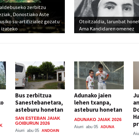
raldebuseko zerbitzu
eziak, Donostiako Aste
siko su-artifizialez gozatu
Otoitzaldia, larunbat hone
 izateko
Ama Kandidaren omenez
Bus zerbitzua
Adunako jaien
Ju
ko
Sanestebanetara,
lehen txanpa,
an
asteburu honetan
asteburu honetan
Do
H
SAN ESTEBAN JAIAK
ADUNAKO JAIAK 2026
pr
GOIBURUN 2026
K
Aiurri
abu 05
ADUNA
Aiurri
abu 05
ANDOAIN
Aiu