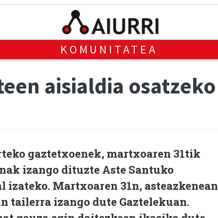
KOMUNITATEA
teen aisialdia osatzek
teko gaztetxoenek, martxoaren 31tik
nak izango dituzte Aste Santuko
l izateko. Martxoaren 31n, asteazkenean
in tailerra izango dute Gaztelekuan.
at gauza egin daitezkeen ikasiko dute.