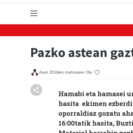
Pazko astean gaz
Aiurri
2010eko martxoaren 19a
Hamabi eta hamasei ur
hasita ekimen ezberdi
oporraldiaz gozatu aha
16:00tatik hasita, Buzt
Material horrekin zenb