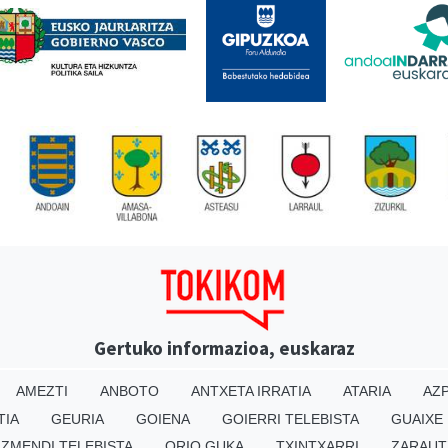
Gertuko informazioa, euskaraz
AMEZTI
ANBOTO
ANTXETA IRRATIA
ATARIA
AZP
TIA
GEURIA
GOIENA
GOIERRI TELEBISTA
GUAIXE
IZMENDI TELEBISTA
ORIO GUKA
TXINTXARRI
ZARAUT