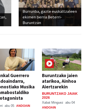
Burrunba, gazte euskaltzaleen
tan,
ekimen berria Beterri-
Buruntzan
nkal Guerrero
Buruntzako jaien
doaindarra,
atarikoa, Ainhoa
nostiako Musika
Aiertzarekin
amabostaldiko
BURUNTZAKO JAIAK
otagonista
2026
Xabat Minguez
abu 04
rri
abu 05
ANDOAIN
ANDOAIN