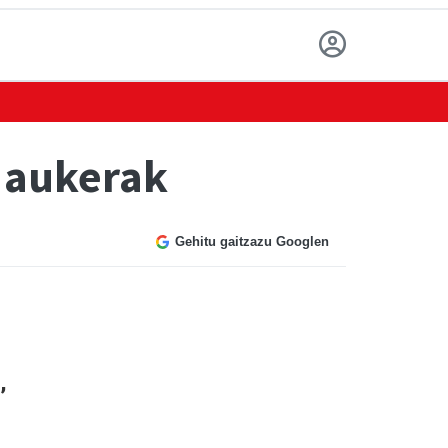
o aukerak
Gehitu gaitzazu Googlen
,