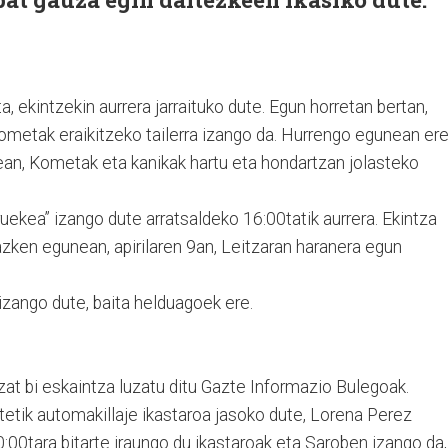
a, ekintzekin aurrera jarraituko dute. Egun horretan bertan,
ometak eraikitzeko tailerra izango da. Hurrengo egunean ere
zean, Kometak eta kanikak hartu eta hondartzan jolasteko
ruekea” izango dute arratsaldeko 16:00tatik aurrera. Ekintza
zken egunean, apirilaren 9an, Leitzaran haranera egun
zango dute, baita helduagoek ere.
at bi eskaintza luzatu ditu Gazte Informazio Bulegoak.
atetik automakillaje ikastaroa jasoko dute, Lorena Perez
0:00tara bitarte iraungo du ikastaroak eta Saroben izango da,