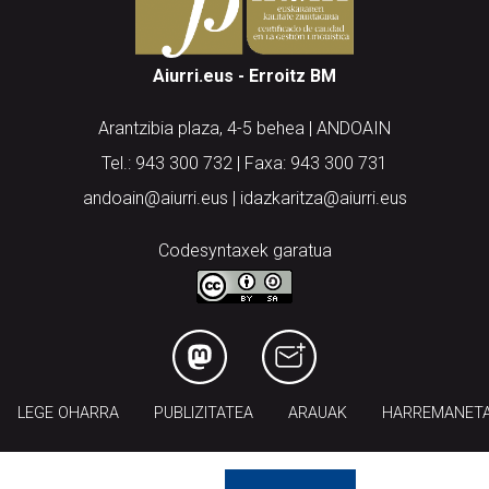
Aiurri.eus - Erroitz BM
Arantzibia plaza, 4-5 behea | ANDOAIN
Tel.: 943 300 732 | Faxa: 943 300 731
andoain@aiurri.eus | idazkaritza@aiurri.eus
Codesyntaxek garatua
LEGE OHARRA
PUBLIZITATEA
ARAUAK
HARREMANET