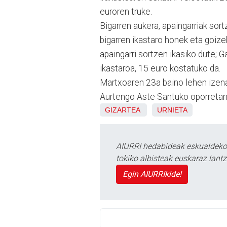
euroren truke.
Bigarren aukera, apaingarriak sort
bigarren ikastaro honek eta goize
apaingarri sortzen ikasiko dute; 
ikastaroa, 15 euro kostatuko da.
Martxoaren 23a baino lehen izena
Aurtengo Aste Santuko oporretan, 
GIZARTEA
URNIETA
AIURRI hedabideak eskualdeko n
tokiko albisteak euskaraz lan
Egin AIURRIkide!