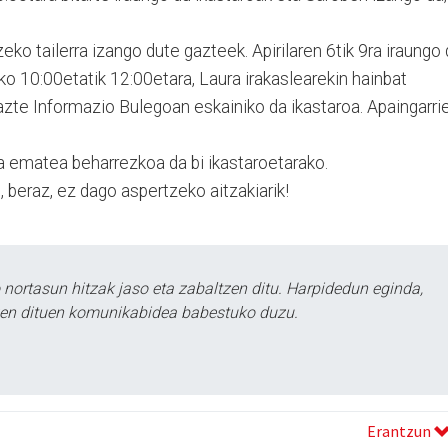
zeko tailerra izango dute gazteek. Apirilaren 6tik 9ra iraungo
ko 10:00etatik 12:00etara, Laura irakaslearekin hainbat
Gazte Informazio Bulegoan eskainiko da ikastaroa. Apaingarri
 ematea beharrezkoa da bi ikastaroetarako.
beraz, ez dago aspertzeko aitzakiarik!
ortasun hitzak jaso eta zabaltzen ditu. Harpidedun eginda,
tzen dituen komunikabidea babestuko duzu.
Erantzun