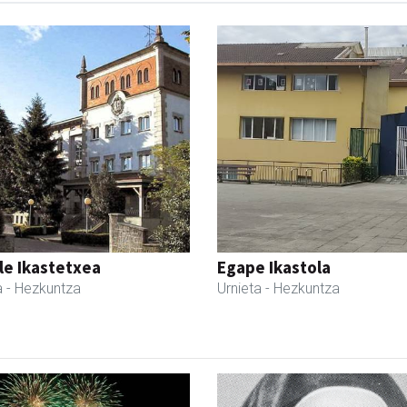
le Ikastetxea
Egape Ikastola
a
- Hezkuntza
Urnieta
- Hezkuntza